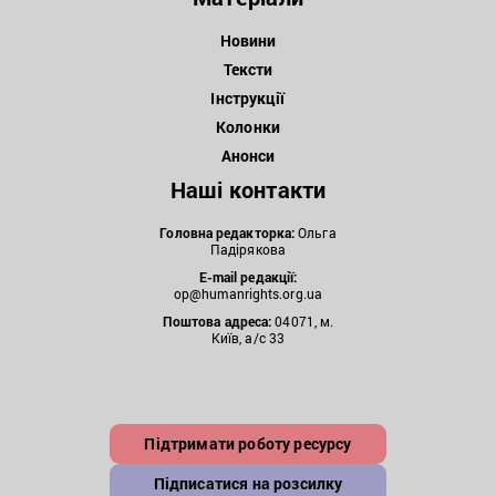
Новини
Тексти
Інструкції
Колонки
Анонси
Наші контакти
Головна редакторка:
Ольга
Падірякова
E-mail редакції:
op@humanrights.org.ua
Поштова
адреса:
04071, м.
Київ, а/с 33
Підтримати роботу ресурсу
Підписатися на розсилку