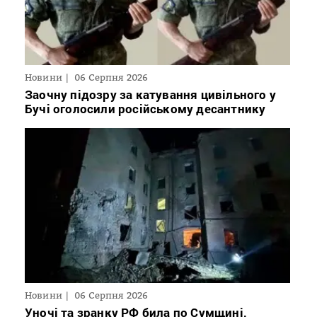
Новини
06 Серпня 2026
Заочну підозру за катування цивільного у
Бучі оголосили російському десантнику
Новини
06 Серпня 2026
Уночі та зранку РФ била по Сумщині,