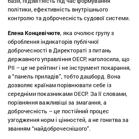
бази, підзвітність під час формування
політики, ефективність внутрішнього
контролю та доброчесність судової системи.
Елена Концевічюте
, яка очолює групу з
оброблення індикаторів публічної
доброчесності в Директораті з питань
державного управління ОЕСР, наголосила, що
PII – це не рейтинг і не інструмент покарання,
а “панель приладів”, тобто дашборд. Вона
дозволяє країнам порівнювати себе із
середніми показниками ОЕСР. За її словами,
порівняння важливіші за змагання, а
доброчесність – це постійний процес
узгодження норм і цінностей, а не гонитва за
званням “найдоброчеснішого”.