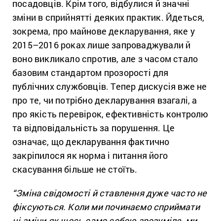
посадовців. Крім того, відбулися й значні
зміни в сприйнятті деяких практик. Йдеться,
зокрема, про майнове декларування, яке у
2015–2016 роках лише запроваджували й
воно викликало спротив, але з часом стало
базовим стандартом прозорості для
публічних службовців. Тепер дискусія вже не
про те, чи потрібно декларування взагалі, а
про якість перевірок, ефективність контролю
та відповідальність за порушення. Це
означає, що декларування фактично
закріпилося як норма і питання його
скасування більше не стоїть.
“Зміна свідомості й ставлення дуже часто не
фіксуються. Коли ми починаємо сприймати
ці зміни як щось само собою зрозуміле, ми