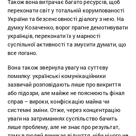
Також вона витрачає багато ресурсів, щоб
переконати світ у тотальній корумпованості
України та безсенсовності діалогу з нею. На
думку Козаченко, ворог прагне демотивувати
українців, переконати їх у марності
суспільної активності та змусити думати, що
все погано.
Вона також звернула увагу на суттєву
помилку: українські комунікаційники
зазвичай розповідають лише про викриття
або підозри, але майже не пояснюють фінал
справ – вироки, конфіскацію майна чи
системні зміни. Отже, через концентрацію
уваги на затриманнях суспільство бачить
лише проблему, але не знає про результат,
тому в людей виникає відчуття, ніби нічого не