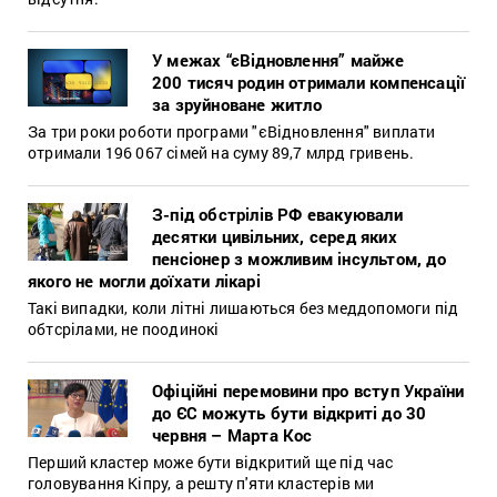
У межах “єВідновлення” майже
200 тисяч родин отримали компенсації
за зруйноване житло
За три роки роботи програми "єВідновлення" виплати
отримали 196 067 сімей на суму 89,7 млрд гривень.
З-під обстрілів РФ евакуювали
десятки цивільних, серед яких
пенсіонер з можливим інсультом, до
якого не могли доїхати лікарі
Такі випадки, коли літні лишаються без меддопомоги під
обтсрілами, не поодинокі
Офіційні перемовини про вступ України
до ЄС можуть бути відкриті до 30
червня – Марта Кос
Перший кластер може бути відкритий ще під час
головування Кіпру, а решту п'яти кластерів ми