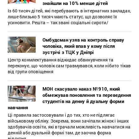
знайшли на 10% менше дітей
Із 60 тисяч дітей, які перебувають в інтернатних закладах,
лише близько 5 тисяч мають статус, що дозволяє їх
усиновити. Решта – так звані соціальні сироти/
Омбудсман узяв на контроль справу
чоловіка, який впав у кому після
зустрічі з ТЦК у Дніпрі
Центр конмлектування відкидає обвинувчення та
переконує, що чоловік сам травмувався, коли нібито тікав
від групи оповіщення
МОН скасувало наказ № 910, який
обмежував поновлення та переведення
студентів на денну й дуальну форми
навчання
Ці правила застосовували і до тих, хто не підлягає
військовому обліку. Зокрема, вони зачіпали жінок і інших
здобувачів освіти, які втрачали можливість навчатися на
денній або дуальній формі там, де заочна форма
відсутня.