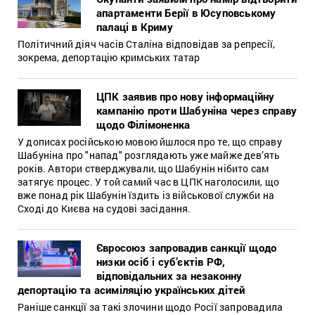
апартаменти Берії в Юсуповському
палаці в Криму
Політичний діяч часів Сталіна відповідав за репресії,
зокрема, депортацію кримських татар
ЦПК заявив про нову інформаційну
кампанію проти Шабуніна через справу
щодо Філімоненка
У дописах російською мовою йшлося про те, що справу
Шабуніна про "напад" розглядають уже майже дев’ять
років. Автори стверджували, що Шабунін нібито сам
затягує процес. У той самий час в ЦПК наголосили, що
вже понад рік Шабунін їздить із військової служби на
Сході до Києва на судові засідання.
Євросоюз запровадив санкції щодо
низки осіб і суб’єктів РФ,
відповідальних за незаконну
депортацію та асиміляцію українських дітей
Раніше санкції за такі злочини щодо Росії запровадила