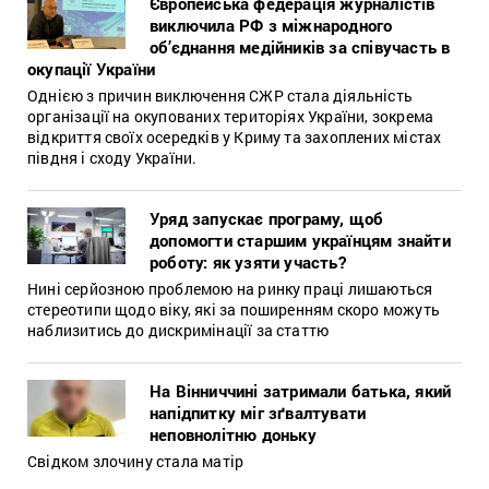
Європейська федерація журналістів
виключила РФ з міжнародного
об’єднання медійників за співучасть в
окупації України
Однією з причин виключення СЖР стала діяльність
організації на окупованих територіях України, зокрема
відкриття своїх осередків у Криму та захоплених містах
півдня і сходу України.
Уряд запускає програму, щоб
допомогти старшим українцям знайти
роботу: як узяти участь?
Нині серйозною проблемою на ринку праці лишаються
стереотипи щодо віку, які за поширенням скоро можуть
наблизитись до дискримінації за статтю
На Вінниччині затримали батька, який
напідпитку міг зґвалтувати
неповнолітню доньку
Свідком злочину стала матір