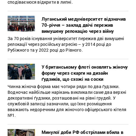
сподіваємося відкрити в липні.
Луганський медуніверситет відзначив
70-річчя – заклад двічі пережив
вимушену релокацію через війну
За 70 років існування університет пережив дві вимушені
релокації через російську агресію – у 2014 році до
Рубіжного та у 2022 році до Рівного.
У британському флоті оновлять жіночу
форму через скарги на дизайн
ґудзиків, що схожі на соски
Чинна жіноча форма має чотири ряди по два ґудзики.
Водночас найбільше нарікань викликали саме два верхні
декоративні ґудзики, розташовані на рівні грудей. У
службовій записці зазначили, що їхнє розміщення
вважають недоречним для жіночого офіцерського кітеля
№1.
Минулої доби РФ обстрілами вбила в