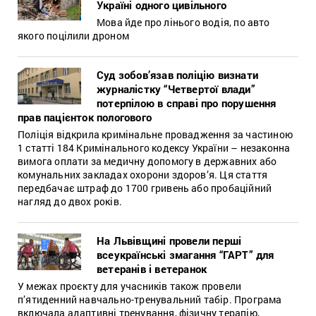
Україні одного цивільного
Мова йде про лінього водія, по авто
якого поцілили дроном
Суд зобов’язав поліцію визнати
журналістку “Четвертої влади”
потерпілою в справі про порушення
прав пацієнток пологового
Поліція відкрила кримінальне провадження за частиною
1 статті 184 Кримінального кодексу України – незаконна
вимога оплати за медичну допомогу в державних або
комунальних закладах охорони здоров’я. Ця стаття
передбачає штраф до 1700 гривень або пробаційний
нагляд до двох років.
На Львівщині провели перші
всеукраїнські змагання “ГАРТ” для
ветеранів і ветеранок
У межах проєкту для учасників також провели
п’ятиденний навчально-тренувальний табір. Програма
включала адаптивні тренування, фізичну терапію,