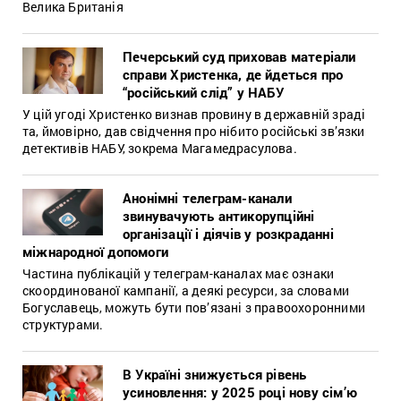
Велика Британія
Печерський суд приховав матеріали
справи Христенка, де йдеться про
“російський слід” у НАБУ
У цій угоді Христенко визнав провину в державній зраді
та, ймовірно, дав свідчення про нібито російські зв’язки
детективів НАБУ, зокрема Магамедрасулова.
Анонімні телеграм-канали
звинувачують антикорупційні
організації і діячів у розкраданні
міжнародної допомоги
Частина публікацій у телеграм-каналах має ознаки
скоординованої кампанії, а деякі ресурси, за словами
Богуславець, можуть бути пов’язані з правоохоронними
структурами.
В Україні знижується рівень
усиновлення: у 2025 році нову сім’ю