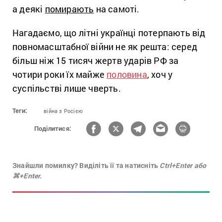
а деякі
помирають
на самоті.
Нагадаємо, що літні українці потерпають від
повномасштабної війни не як решта: серед
більш ніж 15 тисяч жертв ударів РФ за
чотири роки їх майже
половина
, хоч у
суспільстві лише чверть.
Теги:
війна з Росією
Поділитися:
Знайшли помилку? Виділіть її та натисніть
Ctrl+Enter або
⌘+Enter.