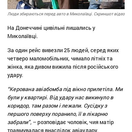
Люди збираються перед авто в Миколаївці. Скриншот відео
На Донеччині цивільні лишались у
Миколаївці.
За один рейс вивезли 25 людей, серед яких
четверо маломобільних, чимало літніх та
жінка, яка дивом вижила після російського
удару.
“Керована авіабомба під вікно прилетіла. Ми
були у квартирі. Від удару нас викинуло в
коридор, там разом і лежали. Сусідку з
першого поверху поранило, її в лікарню
забрали”,
– розповідає чоловік, чия матір
травмувалася внаслідок авіаудару.