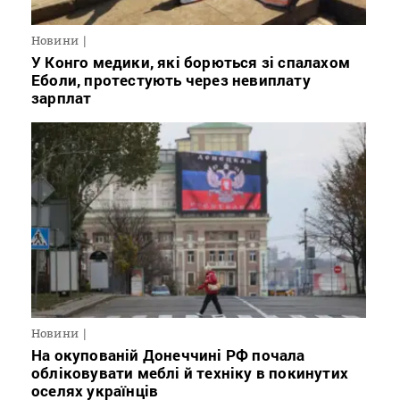
Новини
У Конго медики, які борються зі спалахом
Еболи, протестують через невиплату
зарплат
Новини
На окупованій Донеччині РФ почала
обліковувати меблі й техніку в покинутих
оселях українців