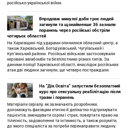
російсько-української війни.
Впродовж минулої доби троє людей
загинули та щонайменше 36 зазнали
поранень через російські обстріли
чотирьох областей
На Харківщині під ударами опинилися обласний центр, а
також Харківський, Богодухівський, Чугуївський і
Куп’янський райони. Російські військові застосовували
керовані авіабомби та безпілотники різних типів. За
даними поліції Харківської області, внаслідок російських
атак дві людини загинули, ще четверо постраждали.
На “Дія.Освіта” запустили безоплатний
курс про сексуальну реабілітацію після
травм і поранень
Матеріали серіалу, як зазначають розробники,
допоможуть фахівцям етично й делікатно підтримувати
пацієнтів, зменшувати сором і страх, повертати право на
тілесність, задоволення та інтимність, а також розуміти,
до якого спеціаліста за потреби перенаправити людину.