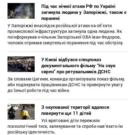
Під час нічної атаки РФ по Україні
загинула людина у Запоріжжі, також є
поранені
У Запоріжжі внаслідок російської атаки на об’єкти
промислової інфраструктури загинула одна людина. Як
поінформував очільник Запорізької ОВА Іван Федоров,
чоловік отримав смертельні поранення під час обстрілу.
У Києві відбувся спецпоказ
документального фільму “На звук
сирен” про рятувальників ДСНС
За словами Цигими, команда організувала показ фільму,
аби подякувати працівникам ДСНС та привернути увагу
до їхньої роботи під час війни.
З окупованої території вдалося
повернути ще 11 дітей
Усі врятовані діти пережили
психологічний тиск, залякування та спроби нав’язати їм
російську ідентичність.