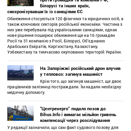
Білорусі та інших країн,
синхронізувавши їх із санкціями ЄС
Обмеження стосуються 120 фізичних та юридичних осіб, а
також ключових секторів російської економіки. Частина з
них уже перебувала під українськими санкціями, однак
нове рішення поширює обмеження ще на 16 громадян
Росії та 31 компанію з Росії, Білорусі, Об’єднаних
Арабських Еміратів, Киргизстану, Казахстану,
Узбекистану та тимчасово окупованих територій України.
На Запоріжжі російський дрон влучив
у тепловоз: загинув машиніст
Крім того, що загинув машиніст, ще двоє
працівників залізниці постраждали. Їм надали необхідну
медичну допомогу.
“Центренерго” подало позов до
Bihus.Info і вимагає мільйон гривень
компенсації через розслідування
У редакції зазначили, що сам факт судового позову для