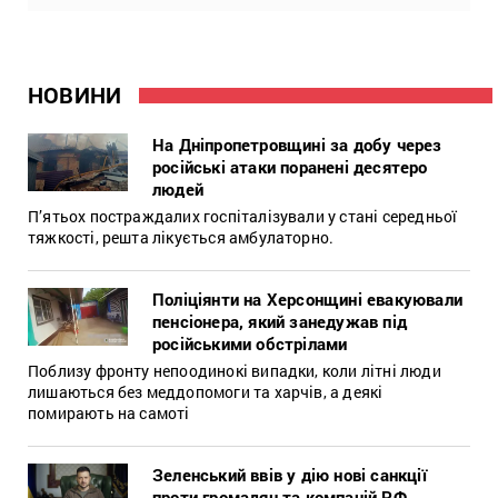
НОВИНИ
На Дніпропетровщині за добу через
російські атаки поранені десятеро
людей
П’ятьох постраждалих госпіталізували у стані середньої
тяжкості, решта лікується амбулаторно.
Поліціянти на Херсонщині евакуювали
пенсіонера, який занедужав під
російськими обстрілами
Поблизу фронту непоодинокі випадки, коли літні люди
лишаються без меддопомоги та харчів, а деякі
помирають на самоті
Зеленський ввів у дію нові санкції
проти громадян та компаній РФ,