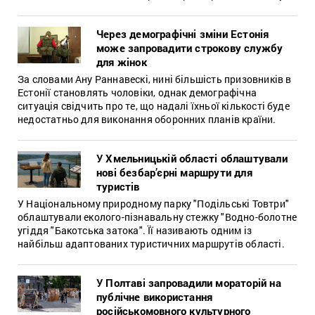
Через демографічні зміни Естонія
може запровадити строкову службу
для жінок
За словами Ану Раннавескі, нині більшість призовників в
Естонії становлять чоловіки, однак демографічна
ситуація свідчить про те, що надалі їхньої кількості буде
недостатньо для виконання оборонних планів країни.
У Хмельницькій області облаштували
нові безбар’єрні маршрути для
туристів
У Національному природному парку "Подільські Товтри"
облаштували еколого-пізнавальну стежку "Водно-болотне
угіддя "Бакотська затока". Її називають одним із
найбільш адаптованих туристичних маршрутів області.
У Полтаві запровадили мораторій на
публічне використання
російськомовного культурного