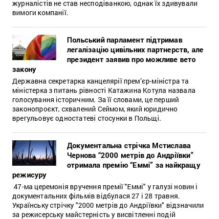
журналістів не став несподіванкою, однак їх здивували
вимоги компанії.
Польський парламент підтримав
легалізацію цивільних партнерств, але
президент заявив про можливе вето
закону
Державна секретарка канцелярії прем’єр-міністра та
міністерка з питань рівності Катажина Котула назвала
голосування історичним. За її словами, це перший
законопроєкт, схвалений Сеймом, який юридично
врегульовує одностатеві стосунки в Польщі.
Документальна стрічка Мстислава
Чернова “2000 метрів до Андріївки”
отримала премію “Еммі” за найкращу
режисуру
47-ма церемонія вручення премії "Еммі" у галузі новин і
документальних фільмів відбулася 27 і 28 травня.
Українську стрічку "2000 метрів до Андріївки" відзначили
за режисерську майстерність у висвітленні подій