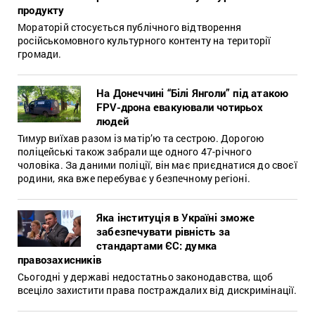
продукту
Мораторій стосується публічного відтворення
російськомовного культурного контенту на території
громади.
На Донеччині “Білі Янголи” під атакою
FPV-дрона евакуювали чотирьох
людей
Тимур виїхав разом із матір’ю та сестрою. Дорогою
поліцейські також забрали ще одного 47-річного
чоловіка. За даними поліції, він має приєднатися до своєї
родини, яка вже перебуває у безпечному регіоні.
Яка інституція в Україні зможе
забезпечувати рівність за
стандартами ЄС: думка
правозахисників
Сьогодні у державі недостатньо законодавства, щоб
всеціло захистити права постраждалих від дискримінації.