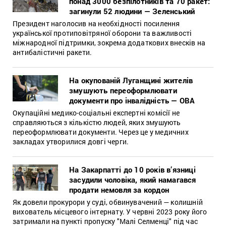
понад 3000 безпілотників та 70 ракет:
загинули 52 людини — Зеленський
Президент наголосив на необхідності посилення
української протиповітряної оборони та важливості
міжнародної підтримки, зокрема додаткових внесків на
антибалістичні ракети.
На окупованій Луганщині жителів
змушують переоформлювати
документи про інвалідність — ОВА
Окупаційні медико-соціальні експертні комісії не
справляються з кількістю людей, яких змушують
переоформлювати документи. Через це у медичних
закладах утворилися довгі черги.
На Закарпатті до 10 років в’язниці
засудили чоловіка, який намагався
продати немовля за кордон
Як довели прокурори у суді, обвинувачений — колишній
вихователь місцевого інтернату. У червні 2023 року його
затримали на пункті пропуску "Малі Селменці" під час