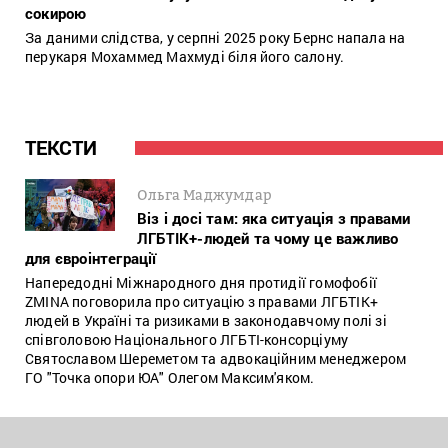
сокирою
За даними слідства, у серпні 2025 року Бернс напала на
перукаря Мохаммед Махмуді біля його салону.
ТЕКСТИ
Ольга Маджумдар
Віз і досі там: яка ситуація з правами
ЛГБТІК+-людей та чому це важливо
для євроінтеграції
Напередодні Міжнародного дня протидії гомофобії
ZMINA поговорила про ситуацію з правами ЛГБТІК+
людей в Україні та ризиками в законодавчому полі зі
співголовою Національного ЛГБТІ-консорціуму
Святославом Шереметом та адвокаційним менеджером
ГО "Точка опори ЮА" Олегом Максим'яком.