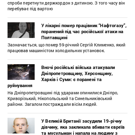
спроби перетнути держкордон з дитиною. З того часу він
перебуває під вартою
У лікарні помер працівник “Нафтогазу”,
поранений під час російської атаки на
Полтавщині
Зазначається, що помер 59-річний Сергій Клименко, який
працював машиністом холодильних установок.
Вночі російські війська атакували
Дніпропетровщину, Херсонщину,
Харків і Суми: є поранені та
руйнування
На Дніпропетровщині під ударами опинилися Дніпро,
Криворізький, Нікопольський та Синельниківський
райони. Загалом постраждали вісім людей.
У Великій Британії засудили 19-річну
дівчину, яка закликала вбивати євреїв
та мусульман і напала на людину з