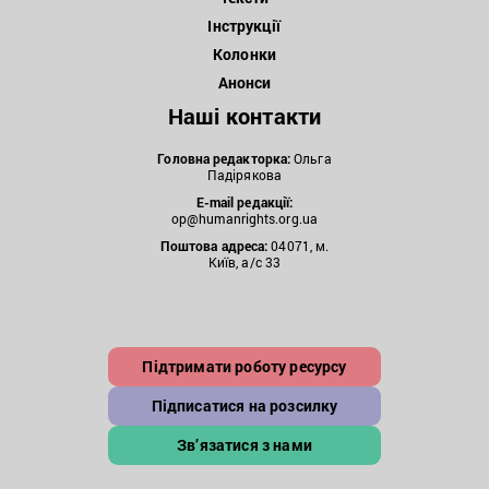
Інструкції
Колонки
Анонси
Наші контакти
Головна редакторка:
Ольга
Падірякова
E-mail редакції:
op@humanrights.org.ua
Поштова
адреса:
04071, м.
Київ, а/с 33
Підтримати роботу ресурсу
Підписатися на розсилку
Зв’язатися з нами