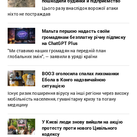
пошкодили будинки й підприємство
Цього разу внаслідок ворожої атаки
ніхто не постраждав
Мальта першою надасть своїм
громадянам безплатну річну підписку
на ChatGPT Plus
"Ми ставимо наших громадян на передній план
глобальних змін", — заявили в уряді країни
ВООЗ оголосила спалах лихоманки
Ебола в Конго надзвичайною
ситуацією
Існує ризик поширення вірусу на інші регіони через високу
мобільність населення, гуманітарну кризу та погану
медицину
У Києві люди знову вийшли на акцію
протесту проти нового Цивільного
кодексу