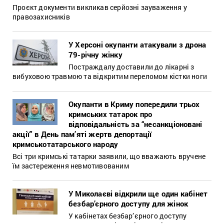
Проєкт документи викликав серйозні зауваження у
правозахисників
У Херсоні окупанти атакували з дрона
79-річну жінку
Постраждалу доставили до лікарні з
вибуховою травмою та відкритим переломом кістки ноги
Окупанти в Криму попередили трьох
кримських татарок про
відповідальність за “несанкціоновані
акції” в День пам’яті жертв депортації
кримськотатарського народу
Всі три кримські татарки заявили, що вважають вручене
їм застереження невмотивованим
У Миколаєві відкрили ще один кабінет
безбар’єрного доступу для жінок
У кабінетах безбар’єрного доступу