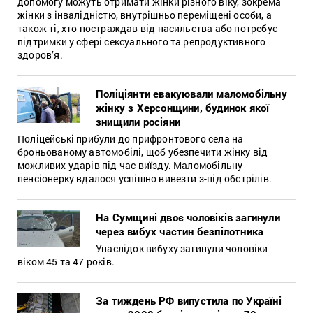
допомогу можуть отримати жінки різного віку, зокрема
жінки з інвалідністю, внутрішньо переміщені особи, а
також ті, хто постраждав від насильства або потребує
підтримки у сфері сексуального та репродуктивного
здоров’я.
Поліціянти евакуювали маломобільну
жінку з Херсонщини, будинок якої
знищили росіяни
Поліцейські прибули до прифронтового села на
броньованому автомобілі, щоб убезпечити жінку від
можливих ударів під час виїзду. Маломобільну
пенсіонерку вдалося успішно вивезти з-під обстрілів.
На Сумщині двоє чоловіків загинули
через вибух частин безпілотника
Унаслідок вибуху загинули чоловіки
віком 45 та 47 років.
За тиждень РФ випустила по Україні