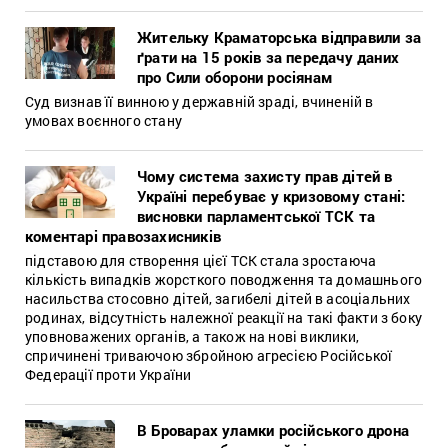
Жительку Краматорська відправили за
ґрати на 15 років за передачу даних
про Сили оборони росіянам
Суд визнав її винною у державній зраді, вчиненій в
умовах воєнного стану
Чому система захисту прав дітей в
Україні перебуває у кризовому стані:
висновки парламентської ТСК та
коментарі правозахисників
підставою для створення цієї ТСК стала зростаюча
кількість випадків жорсткого поводження та домашнього
насильства стосовно дітей, загибелі дітей в асоціальних
родинах, відсутність належної реакції на такі факти з боку
уповноважених органів, а також на нові виклики,
спричинені триваючою збройною агресією Російської
Федерації проти України
В Броварах уламки російського дрона