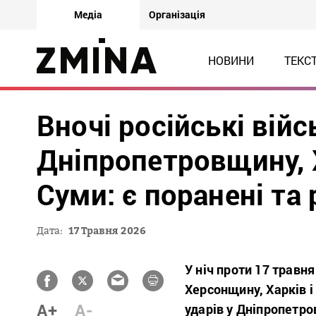
Медіа
Організація
НОВИНИ
ТЕКС
Вночі російські вій
Дніпропетровщину, 
Суми: є поранені та
Дата:
17 Травня 2026
У ніч проти 17 травн
Херсонщину, Харків і
A+
A-
ударів у Дніпропетро