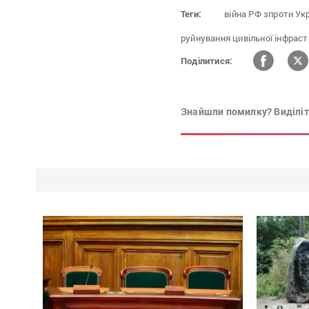
Теги:
війна РФ зпроти Укр
руйнування цивільної інфраст
Поділитися:
Знайшли помилку? Виділіть