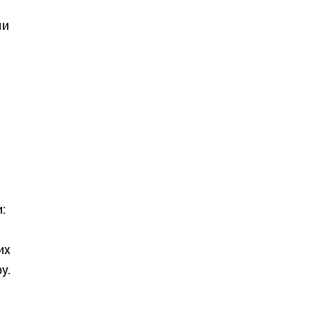
ми
и
и:
их
у.