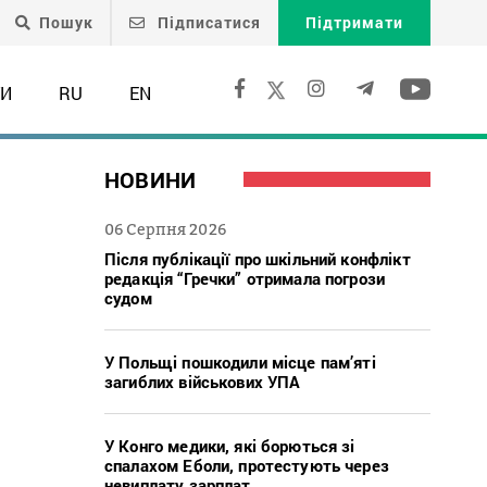
Пошук
Підписатися
Підтримати
ТИ
RU
EN
НОВИНИ
06 Серпня 2026
Після публікації про шкільний конфлікт
редакція “Гречки” отримала погрози
судом
У Польщі пошкодили місце пам’яті
загиблих військових УПА
У Конго медики, які борються зі
спалахом Еболи, протестують через
невиплату зарплат