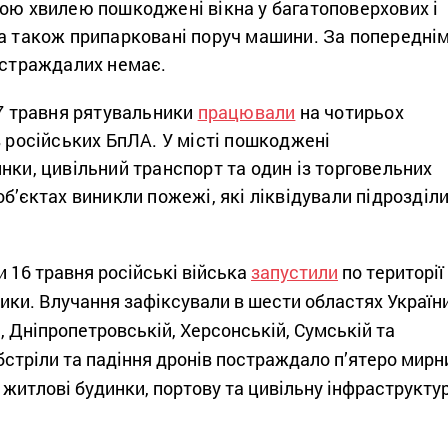
вою хвилею пошкоджені вікна у багатоповерхових і
 а також припарковані поруч машини. За попередні
остраждалих немає.
17 травня рятувальники
працювали
на чотирьох
в російських БпЛА. У місті пошкоджені
нки, цивільний транспорт та один із торговельних
об’єктах виникли пожежі, які ліквідували підрозділ
и 16 травня російські війська
запустили
по території
ники. Влучання зафіксували в шести областях Україн
, Дніпропетровській, Херсонській, Сумській та
бстріли та падіння дронів постраждало п’ятеро мирн
житлові будинки, портову та цивільну інфраструктур