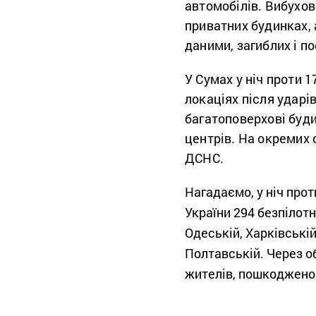
автомобілів. Вибухо
приватних будинках,
даними, загиблих і п
У Сумах у ніч проти 
локаціях після ударі
багатоповерхові буди
центрів. На окремих 
ДСНС.
Нагадаємо, у ніч прот
України 294 безпілот
Одеській, Харківській
Полтавській. Через о
жителів, пошкоджено 