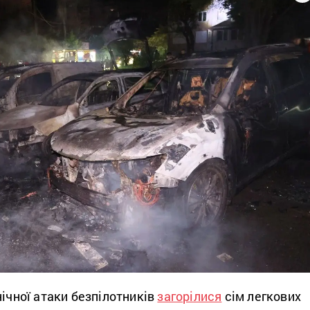
нічної атаки безпілотників
загорілися
сім легкових