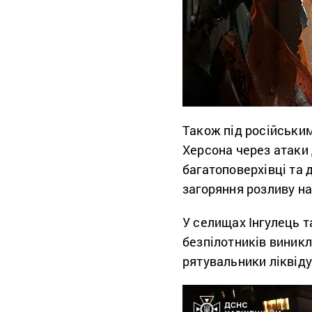
Також під російськи
Херсона через атаки 
багатоповерхівці та 
загоряння розливу на
У селищах Інгулець т
безпілотників виник
рятувальники ліквід