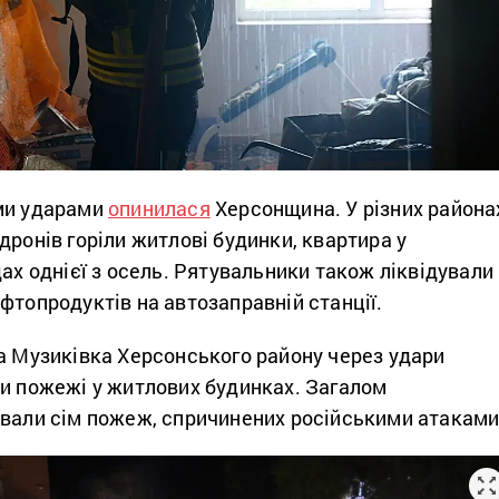
ми ударами
опинилася
Херсонщина. У різних района
дронів горіли житлові будинки, квартира у
дах однієї з осель. Рятувальники також ліквідували
фтопродуктів на автозаправній станції.
а Музиківка Херсонського району через удари
ли пожежі у житлових будинках. Загалом
ували сім пожеж, спричинених російськими атаками