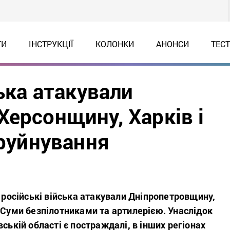
ТИ
ІНСТРУКЦІЇ
КОЛОНКИ
АНОНСИ
ТЕС
ська атакували
Херсонщину, Харків і
 руйнування
я російські війська атакували Дніпропетровщину,
 Суми безпілотниками та артилерією. Унаслідок
вській області є постраждалі, в інших регіонах