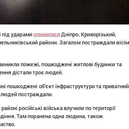
 під ударами
опинилися
Дніпро, Криворізький,
нельниківський райони. Загалом постраждали вісі
 виникли пожежі, пошкоджені житлові будинки та
ення дістали троє людей.
оні пошкоджені об’єкт інфраструктури та приватний
 людей постраждали.
районі російські війська влучили по території
діння. Там поранена одна людина, також
мство.