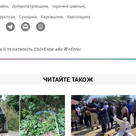
аїни,
Дніпропетровщина,
поранені цивільні,
руктури,
Сумщина,
Харківщина,
Херсонщина
 її та натисніть
Ctrl+Enter або ⌘+Enter.
ЧИТАЙТЕ ТАКОЖ