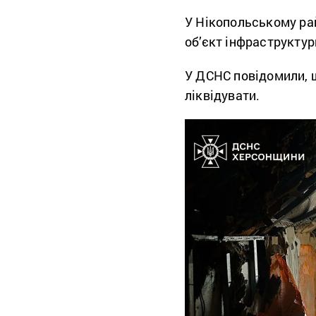
У Нікопольському ра
об’єкт інфраструктур
У ДСНС повідомили, щ
ліквідувати.