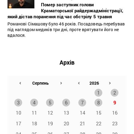
Помер заступник голови
Краматорської райдержадміністрації,
який дістав поранення під час обстрілу 5 травня
Романові Сімашову було 46 років. Посадовець перебував
під наглядом медиків три дні, проте врятувати його не
вдалося.
Архів
1
2
3
4
5
6
7
8
9
10
11
12
13
14
15
16
17
18
19
20
21
22
23