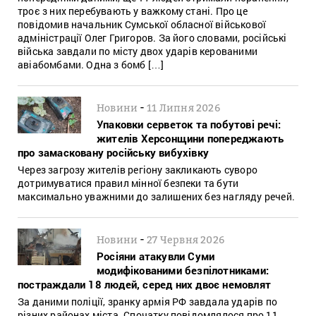
троє з них перебувають у важкому стані. Про це
повідомив начальник Сумської обласної військової
адміністрації Олег Григоров. За його словами, російські
війська завдали по місту двох ударів керованими
авіабомбами. Одна з бомб […]
-
Новини
11 Липня 2026
Упаковки серветок та побутові речі:
жителів Херсонщини попереджають
про замасковану російську вибухівку
Через загрозу жителів регіону закликають суворо
дотримуватися правил мінної безпеки та бути
максимально уважними до залишених без нагляду речей.
-
Новини
27 Червня 2026
Росіяни атакувли Суми
модифікованими безпілотниками:
постраждали 18 людей, серед них двоє немовлят
За даними поліції, зранку армія РФ завдала ударів по
різних районах міста. Спочатку повідомлялося про 11