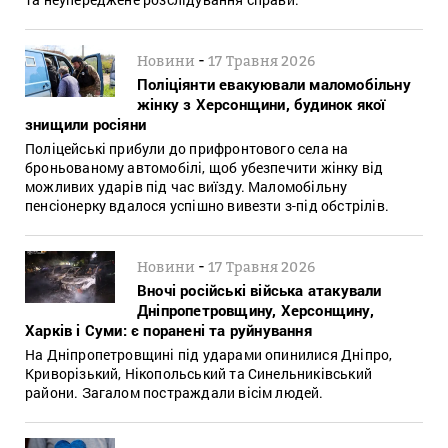
-
Новини
17 Травня 2026
Поліціянти евакуювали маломобільну
жінку з Херсонщини, будинок якої
знищили росіяни
Поліцейські прибули до прифронтового села на
броньованому автомобілі, щоб убезпечити жінку від
можливих ударів під час виїзду. Маломобільну
пенсіонерку вдалося успішно вивезти з-під обстрілів.
-
Новини
17 Травня 2026
Вночі російські війська атакували
Дніпропетровщину, Херсонщину,
Харків і Суми: є поранені та руйнування
На Дніпропетровщині під ударами опинилися Дніпро,
Криворізький, Нікопольський та Синельниківський
райони. Загалом постраждали вісім людей.