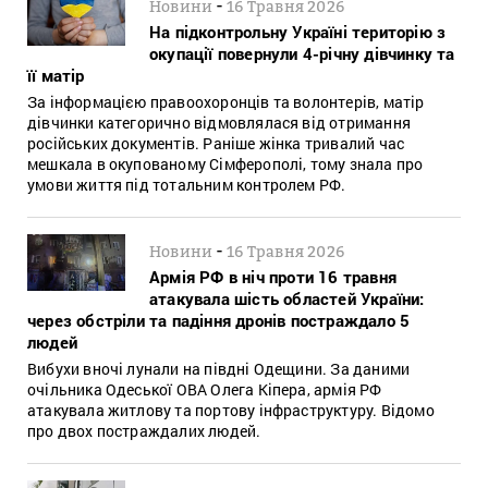
-
Новини
16 Травня 2026
На підконтрольну Україні територію з
окупації повернули 4-річну дівчинку та
її матір
За інформацією правоохоронців та волонтерів, матір
дівчинки категорично відмовлялася від отримання
російських документів. Раніше жінка тривалий час
мешкала в окупованому Сімферополі, тому знала про
умови життя під тотальним контролем РФ.
-
Новини
16 Травня 2026
Армія РФ в ніч проти 16 травня
атакувала шість областей України:
через обстріли та падіння дронів постраждало 5
людей
Вибухи вночі лунали на півдні Одещини. За даними
очільника Одеської ОВА Олега Кіпера, армія РФ
атакувала житлову та портову інфраструктуру. Відомо
про двох постраждалих людей.