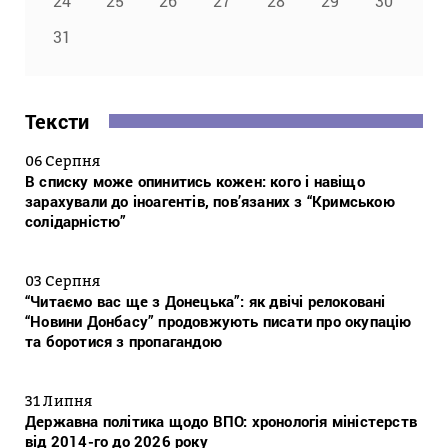
24
25
26
27
28
29
30
31
Тексти
06 Серпня
В списку може опинитись кожен: кого і навіщо
зарахували до іноагентів, пов’язаних з “Кримською
солідарністю”
03 Серпня
“Читаємо вас ще з Донецька”: як двічі релоковані
“Новини Донбасу” продовжують писати про окупацію
та боротися з пропагандою
31 Липня
Державна політика щодо ВПО: хронологія міністерств
від 2014-го до 2026 року