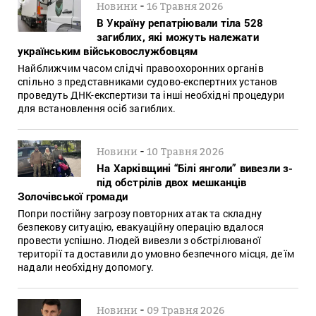
-
Новини
16 Травня 2026
В Україну репатріювали тіла 528
загиблих, які можуть належати
українським військовослужбовцям
Найближчим часом слідчі правоохоронних органів
спільно з представниками судово-експертних установ
проведуть ДНК-експертизи та інші необхідні процедури
для встановлення осіб загиблих.
-
Новини
10 Травня 2026
На Харківщині “Білі янголи” вивезли з-
під обстрілів двох мешканців
Золочівської громади
Попри постійну загрозу повторних атак та складну
безпекову ситуацію, евакуаційну операцію вдалося
провести успішно. Людей вивезли з обстрілюваної
території та доставили до умовно безпечного місця, де їм
надали необхідну допомогу.
-
Новини
09 Травня 2026