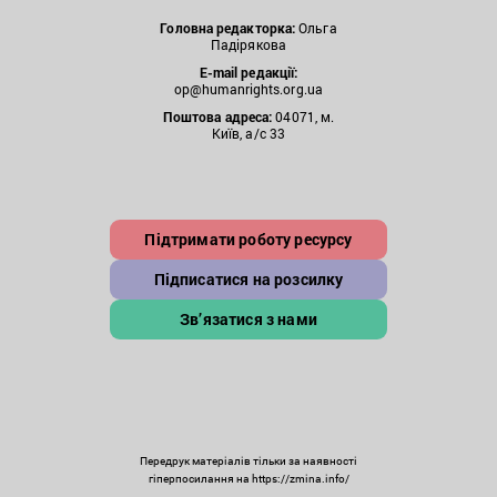
Головна редакторка:
Ольга
Падірякова
E-mail редакції:
op@humanrights.org.ua
Поштова
адреса:
04071, м.
Київ, а/с 33
Підтримати роботу ресурсу
Підписатися на розсилку
Зв’язатися з нами
Передрук матеріалів тільки за наявності
гіперпосилання на https://zmina.info/