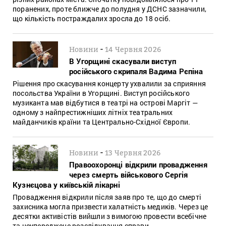
поранених, проте ближче до полудня у ДСНС зазначили,
що кількість постраждалих зросла до 18 осіб.
-
Новини
14 Червня 2026
В Угорщині скасували виступ
російського скрипаля Вадима Рєпіна
Рішення про скасування концерту ухвалили за сприяння
посольства України в Угорщині. Виступ російського
музиканта мав відбутися в театрі на острові Маргіт —
одному з найпрестижніших літніх театральних
майданчиків країни та Центрально-Східної Європи.
-
Новини
13 Червня 2026
Правоохоронці відкрили провадження
через смерть військового Сергія
Кузнєцова у київській лікарні
Провадження відкрили після заяв про те, що до смерті
захисника могла призвести халатність медиків. Через це
десятки активістів вийшли з вимогою провести всебічне
та неупереджене розслідування справи.