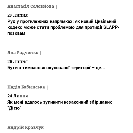
Анастасія Соловйова
29 Липня
Рух у протилежних напрямках: як новий Цивільний
кодекс може стати проблемою для протидії SLAPP-
позовам
Яна Радченко
28 Липня
Бути з тимчасово окупованої території – це…
Надія Бабинська
24 Липня
Як мені вдалось зупинити незаконний збір даних
“Дією”
Андрій Кравчук