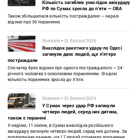
Кількість загиблих унаслідок авіаудару
РФ по Сумах зросла до п’яти — ОВА
Також збільшилася кількість постраждалих — наразі
відомо про 30 поранених.
-
Новини
11 Липня 2026
Внаслідок ракетного удару по Одесі
загинули двоє людей, ще п’ятеро
постраждали
Спочатку було відомо про одного постраждалого — 24-
річного чоловіка з осколковим пораненням. Згодом
кількість поранених зросла до п’яти.
-
Новини
11 Липня 2026
У Сумах через удар РФ загинули
четверо людей, серед них дитина,
також є поранені
У неділю, 11 липня, в Сумах внаслідок російського
авіаудару загинули четверо людей, серед них дитина. За
попередніми даними, ще 17 людей отримали поранення,