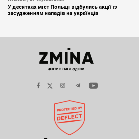
У десятках міст Польщі відбулись акції із
засудженням нападів на українців