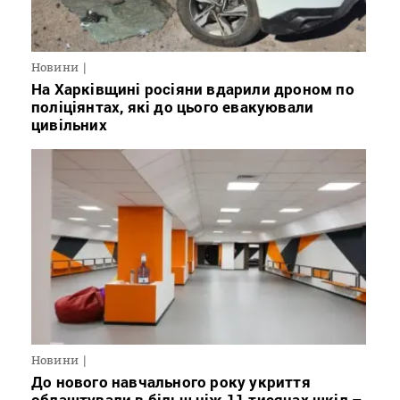
Новини
На Харківщині росіяни вдарили дроном по
поліціянтах, які до цього евакуювали
цивільних
Новини
До нового навчального року укриття
облаштували в більш ніж 11 тисячах шкіл –