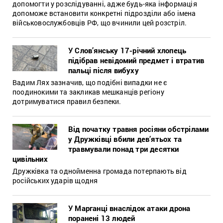
допомогти у розслідуванні, адже будь-яка інформація
допоможе встановити конкретні підрозділи або імена
військовослужбовців РФ, що вчинили цей розстріл.
У Слов’янську 17-річний хлопець
підібрав невідомий предмет і втратив
пальці після вибуху
Вадим Лях зазначив, що подібні випадки не є
поодинокими та закликав мешканців регіону
дотримуватися правил безпеки.
Від початку травня росіяни обстрілами
у Дружківці вбили дев’ятьох та
травмували понад три десятки
цивільних
Дружківка та однойменна громада потерпають від
російських ударів щодня
У Марганці внаслідок атаки дрона
поранені 13 людей