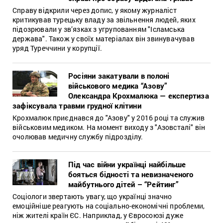
Справу відкрили через допис, у якому журналіст
критикував турецьку владу за звільнення людей, яких
підозрювали у зв’язках з угрупованням "Ісламська
держава". Також у своїх матеріалах він звинувачував
уряд Туреччини у корупції.
Росіяни закатували в полоні
військового медика “Азову”
Олександра Крохмалюка — експертиза
зафіксувала травми грудної клітини
Крохмалюк приєднався до "Азову" у 2016 році та служив
військовим медиком. На момент виходу з "Азовсталі" він
очолював медичну службу підрозділу.
Під час війни українці найбільше
бояться бідності та невизначеного
майбутнього дітей – “Рейтинг”
Соціологи звертають увагу, що українці значно
емоційніше реагують на соціально-економічні проблеми,
ніж жителі країн ЄС. Наприклад, у Євросоюзі дуже