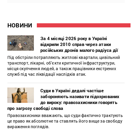
НОВИНИ
За 4 місяці 2026 року в Україні
відкрили 2010 справ через атаки
російських дронів малого радіуса дії
Під обстріли потрапляють житлові квартали, цивільний
транспорт, лікарні, об’єкти критичної інфраструктури,
місця скупчення людей, а також працівники екстрених
служб під час ліквідації наслідків атак.
Суди в Україні дедалі частіше
забороняють називати підозрюваних
до вироку: правозахисники говорять
про загрозу свободі слова
Правозахисники вважають, що суди фактично трактують
це право як абсолютне та ставлять його вище за свободу
вираження поглядів.