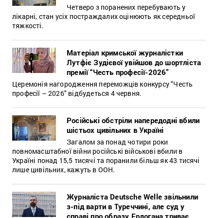
Четверо з поранених перебувають у
лікарні, стан усіх постраждалих оцінюють як середньої
тяжкості.
Матеріал кримської журналістки
Лутфіє Зудієвої увійшов до шортліста
премії “Честь професії-2026”
Церемонія нагородження переможців конкурсу "Честь
професії – 2026" відбудеться 4 червня.
Російські обстріли напередодні вбили
шістьох цивільних в Україні
Загалом за понад чотири роки
повномасштабної війни російські військові вбили в
Україні понад 15,5 тисячі та поранили більш як 43 тисячі
лише цивільних, кажуть в ООН.
Журналіста Deutsche Welle звільнили
з-під варти в Туреччині, але суд у
справі про образу Ердогана триває