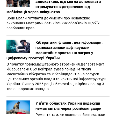
адвокаткою, що могла допомагати
отримувати відстрочення від
мобілізації через опікунство
Вони могли готувати документи про неналежне
виконання матерями батьківських обов’язків, щоб їх
позбавили прав
Кібератаки, фішинг, дезінформація:
правозахисники зафіксували
масштабне зростання загроз у
цифровому просторі України
З початку повномасштабного вторгнення Департамент
кібербезпеки СБУ нейтралізував понад 14 тисяч
масштабних кібератак та кіберінцидентів на ресурси
центральних органів влади та критичної інфраструктури
України. Лише у 2025 році кіберфахівці відбили понад 3
тисячі ворожих нападів
У п’яти областях України подекуди
немає світла через російські удари
Ремонти там, де дозволяє безпека, вже