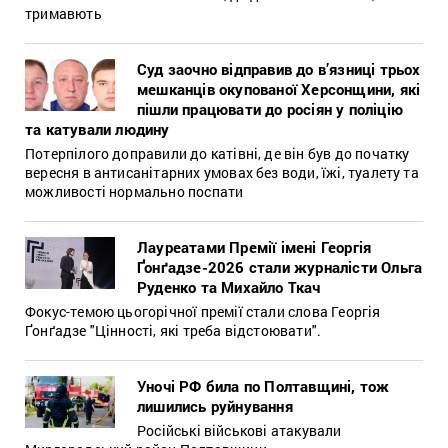
тримавють
Суд заочно відправив до в’язниці трьох
мешканців окупованої Херсонщини, які
пішли працювати до росіян у поліцію
та катували людину
Потерпілого доправили до катівні, де він був до початку
вересня в антисанітарних умовах без води, їжі, туалету та
можливості нормально поспати
Лауреатами Премії імені Георгія
Ґонґадзе-2026 стали журналісти Ольга
Руденко та Михайло Ткач
Фокус-темою цьогорічної премії стали слова Георгія
Ґонґадзе "Цінності, які треба відстоювати".
Уночі РФ била по Полтавщині, тож
лишились руйнування
Російські військові атакували