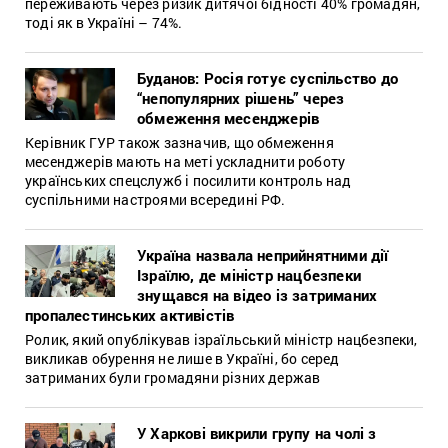
переживають через ризик дитячої бідності 40% громадян,
тоді як в Україні – 74%.
Буданов: Росія готує суспільство до
“непопулярних рішень” через
обмеження месенджерів
Керівник ГУР також зазначив, що обмеження
месенджерів мають на меті ускладнити роботу
українських спецслужб і посилити контроль над
суспільними настроями всередині РФ.
Україна назвала неприйнятними дії
Ізраїлю, де міністр нацбезпеки
знущався на відео із затриманих
пропалестинських активістів
Ролик, який опублікував ізраїльський міністр нацбезпеки,
викликав обурення не лише в Україні, бо серед
затриманих були громадяни різних держав
У Харкові викрили групу на чолі з