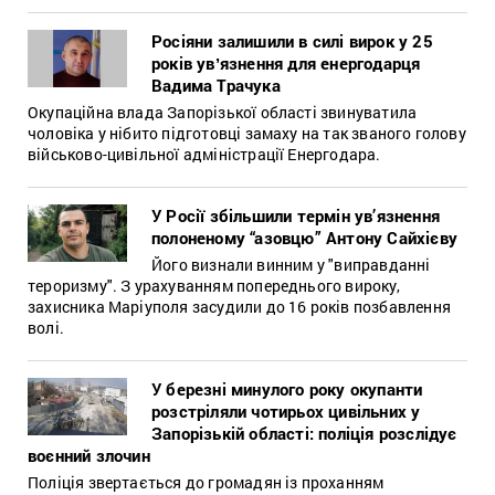
Росіяни залишили в силі вирок у 25
років увʼязнення для енергодарця
Вадима Трачука
Окупаційна влада Запорізької області звинуватила
чоловіка у нібито підготовці замаху на так званого голову
військово-цивільної адміністрації Енергодара.
У Росії збільшили термін ув’язнення
полоненому “азовцю” Антону Сайхієву
Його визнали винним у "виправданні
тероризму". З урахуванням попереднього вироку,
захисника Маріуполя засудили до 16 років позбавлення
волі.
У березні минулого року окупанти
розстріляли чотирьох цивільних у
Запорізькій області: поліція розслідує
воєнний злочин
Поліція звертається до громадян із проханням