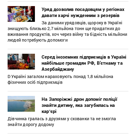
Уряд дозволив посадовцям у регіонах
давати харчі нужденним з резервів
За даними урядовців, щороку в Україні
знищують близько 2,7 мільйона тонн ще придатних до
вживання продуктів, хоч через війну та бідність мільйони
людей потребують допомоги
Серед іноземних підприємців в Україні
найбільше громадян РФ, В’єтнаму та
Азербайджану
D Україні загалом нараховують понад 1,8 мільйона
фізичних осіб підприємців
На Запоріжжі дрон допоміг поліції
знайти дитину, яка загубилась на
карʼєрі
Дівчинка гралась з друзями у схованки та не змогла
знайти дорогу додому