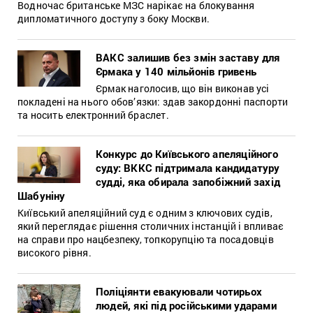
Водночас британське МЗС нарікає на блокування
дипломатичного доступу з боку Москви.
ВАКС залишив без змін заставу для
Єрмака у 140 мільйонів гривень
Єрмак наголосив, що він виконав усі
покладені на нього обов’язки: здав закордонні паспорти
та носить електронний браслет.
Конкурс до Київського апеляційного
суду: ВККС підтримала кандидатуру
судді, яка обирала запобіжний захід
Шабуніну
Київський апеляційний суд є одним з ключових судів,
який переглядає рішення столичних інстанцій і впливає
на справи про нацбезпеку, топкорупцію та посадовців
високого рівня.
Поліціянти евакуювали чотирьох
людей, які під російськими ударами