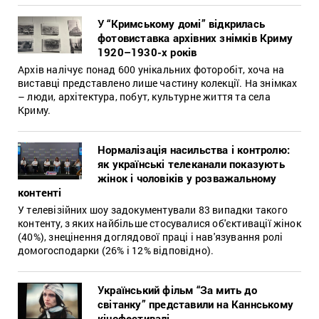
У “Кримському домі” відкрилась
фотовиставка архівних знімків Криму
1920–1930-х років
Архів налічує понад 600 унікальних фоторобіт, хоча на
виставці представлено лише частину колекції. На знімках
– люди, архітектура, побут, культурне життя та села
Криму.
Нормалізація насильства і контролю:
як українські телеканали показують
жінок і чоловіків у розважальному
контенті
У телевізійних шоу задокументували 83 випадки такого
контенту, з яких найбільше стосувалися об'єктивації жінок
(40%), знецінення доглядової праці і нав'язування ролі
домогосподарки (26% і 12% відповідно).
Український фільм “За мить до
світанку” представили на Каннському
кінофестивалі