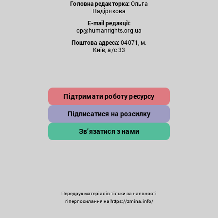
Головна редакторка:
Ольга
Падірякова
E-mail редакції:
op@humanrights.org.ua
Поштова
адреса:
04071, м.
Київ, а/с 33
Підтримати роботу ресурсу
Підписатися на розсилку
Зв’язатися з нами
Передрук матеріалів тільки за наявності
гіперпосилання на https://zmina.info/