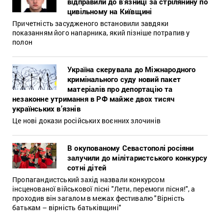
відправили до в’язниці за стрілянину по
цивільному на Київщині
Причетність засудженого встановили завдяки
показанням його напарника, який пізніше потрапив у
полон
Україна скерувала до Міжнародного
кримінального суду новий пакет
матеріалів про депортацію та
незаконне утримання в РФ майже двох тисяч
українських в’язнів
Це нові докази російських воєнних злочинів
В окупованому Севастополі росіяни
залучили до мілітаристського конкурсу
сотні дітей
Пропагандистський захід назвали конкурсом
інсценованої військової пісні "Лети, перемоги пісня!", а
проходив він загалом в межах фестивалю "Вірність
батькам – вірність батьківщині"