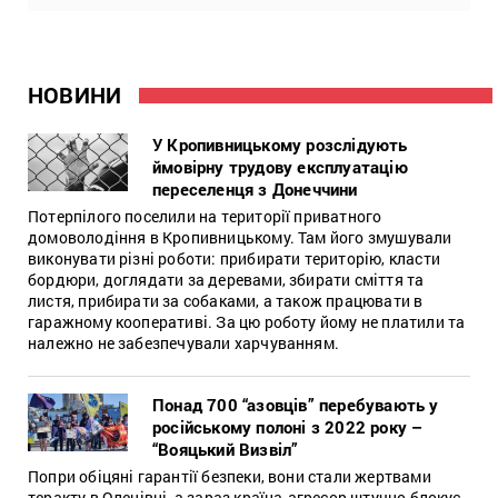
НОВИНИ
У Кропивницькому розслідують
ймовірну трудову експлуатацію
переселенця з Донеччини
Потерпілого поселили на території приватного
домоволодіння в Кропивницькому. Там його змушували
виконувати різні роботи: прибирати територію, класти
бордюри, доглядати за деревами, збирати сміття та
листя, прибирати за собаками, а також працювати в
гаражному кооперативі. За цю роботу йому не платили та
належно не забезпечували харчуванням.
Понад 700 “азовців” перебувають у
російському полоні з 2022 року –
“Вояцький Визвіл”
Попри обіцяні гарантії безпеки, вони стали жертвами
теракту в Оленівці, а зараз країна-агресор штучно блокує