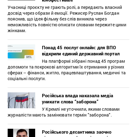
Учасниці проєкту не грають ролі, а передають власний
досвід через образи й емоції. Режисер Руслан Богдан
пояснив, що ідея фільму без слів виникла через
неможливість повністю описати словами пережите цими
жінками.
Понад 45 послуг онлайн: для ВПО
відкрили єдиний державний портал
На платформі зібрані понад 45 програм
допомоги та покрокові алгоритми їх отримання у різних
сферах – фінанси, житло, працевлаштування, медичні та
соціальні послуги.
Російська влада наказала медіа
уникати слова “заборона”
У Кремлі не уточнили, якими словами
журналісти мають замінювати термін "заборона".
Російського десантника заочно