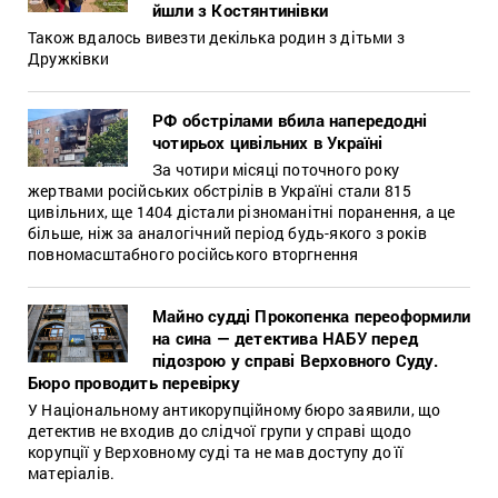
йшли з Костянтинівки
Також вдалось вивезти декілька родин з дітьми з
Дружківки
РФ обстрілами вбила напередодні
чотирьох цивільних в Україні
За чотири місяці поточного року
жертвами російських обстрілів в Україні стали 815
цивільних, ще 1404 дістали різноманітні поранення, а це
більше, ніж за аналогічний період будь-якого з років
повномасштабного російського вторгнення
Майно судді Прокопенка переоформили
на сина — детектива НАБУ перед
підозрою у справі Верховного Суду.
Бюро проводить перевірку
У Національному антикорупційному бюро заявили, що
детектив не входив до слідчої групи у справі щодо
корупції у Верховному суді та не мав доступу до її
матеріалів.