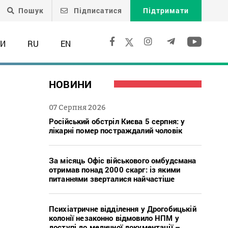
Пошук
Підписатися
Підтримати
ТИ
RU
EN
НОВИНИ
07 Серпня 2026
Російський обстріл Києва 5 серпня: у
лікарні помер постраждалий чоловік
За місяць Офіс військового омбудсмана
отримав понад 2000 скарг: із якими
питаннями зверталися найчастіше
Психіатричне відділення у Дрогобицькій
колонії незаконно відмовило НПМ у
доступі до медичної документації –