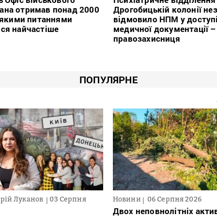
ана отримав понад 2000
Дрогобицькій колонії не
з якими питаннями
відмовило НПМ у доступ
ся найчастіше
медичної документації –
правозахисниця
ПОПУЛЯРНЕ
рій Луканов
03 Серпня
Новини
06 Серпня 2026
Двох неповнолітніх актив