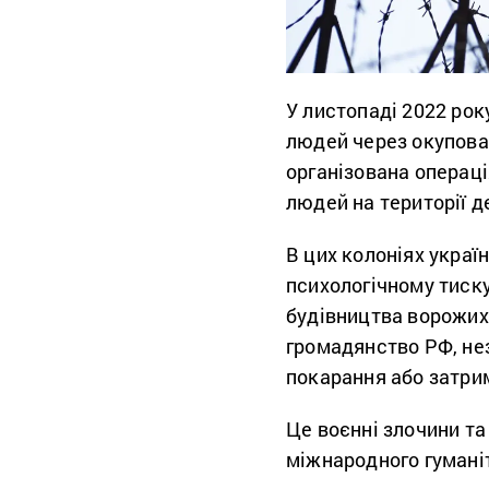
У листопаді 2022 рок
людей через окупова
організована операці
людей на території д
В цих колоніях украї
психологічному тиск
будівництва ворожих 
громадянство РФ, не
покарання або затри
Це воєнні злочини та
міжнародного гумані