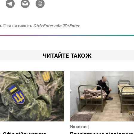
 її та натисніть
Ctrl+Enter або ⌘+Enter.
ЧИТАЙТЕ ТАКОЖ
Новини
ь Офіс військового
Психіатричне відділення