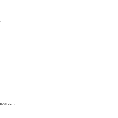
.
ю
портація,