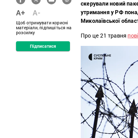
скерували новий пак
A+
A-
утримання у РФ понад 
Миколаївської облас
Щоб отримувати корисні
матеріали, підпишіться на
розсилку
Про це 21 травня
пов
Підписатися