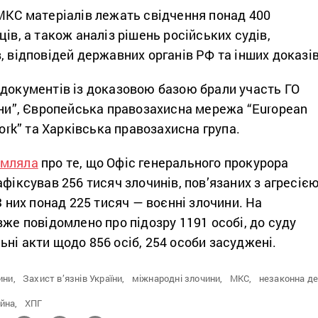
МКС матеріалів лежать свідчення понад 400
ів, а також аналіз рішень російських судів,
, відповідей державних органів РФ та інших доказів
 документів із доказовою базою брали участь ГО
їни”, Європейська правозахисна мережа “European
work” та Харківська правозахисна група.
омляла
про те, що Офіс генерального прокурора
афіксував 256 тисяч злочинів, пов’язаних з агресіє
З них понад 225 тисяч — воєнні злочини. На
вже повідомлено про підозру 1191 особі, до суду
ні акти щодо 856 осіб, 254 особи засуджені.
ини,
Захист в’язнів України,
міжнародні злочини,
МКС,
незаконна де
йна,
ХПГ