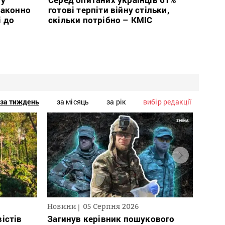
законно
готові терпіти війну стільки,
і до
скільки потрібно – КМІС
за тиждень
за місяць
за рік
вибір редакції
Новини
05 Серпня 2026
Нови
істів
Загинув керівник пошукового
Полі