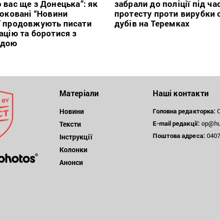
 вас ще з Донецька”: як
забрали до поліції під ча
локовані “Новини
протесту проти вирубки 
” продовжують писати
дубів на Теремках
ацію та боротися з
ндою
Матеріали
Наші контакти
Новини
Головна редакторка:
О
E-mail редакції:
op@hum
Тексти
Поштова
адреса:
04071
Інструкції
Колонки
Анонси