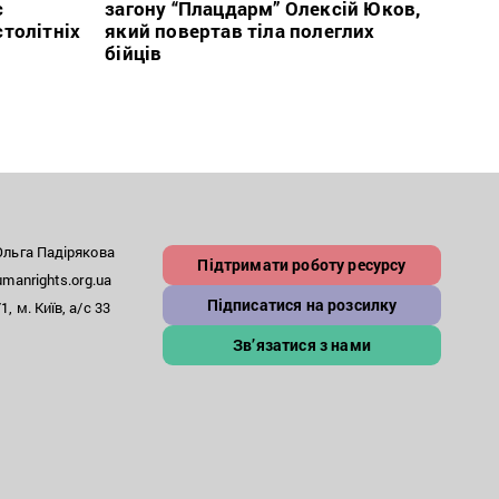
с
загону “Плацдарм” Олексій Юков,
Вигів
столітніх
який повертав тіла полеглих
дван
бійців
росій
льга Падірякова
Підтримати роботу ресурсу
anrights.org.ua
Підписатися на розсилку
, м. Київ, а/с 33
Зв’язатися з нами