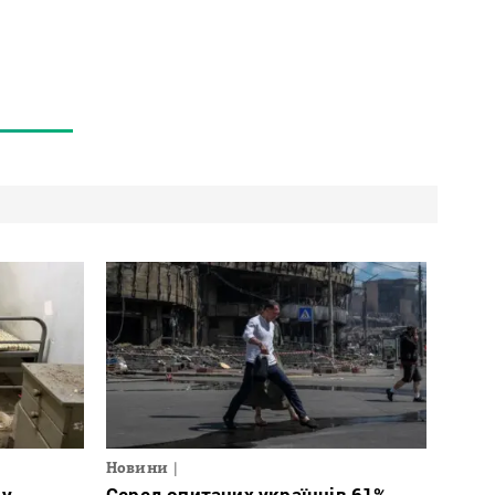
Новини
 у
Серед опитаних українців 61%