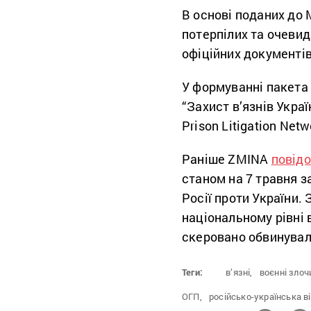
В основі поданих до 
потерпілих та очевидц
офіційних документів
У формуванні пакета
“Захист в’язнів Укра
Prison Litigation Net
Раніше ZMINA
повід
станом на 7 травня з
Росії проти України. 
національному рівні 
скеровано обвинуваль
Теги:
в’язні,
воєнні злоч
ОГП,
російсько-українська ві