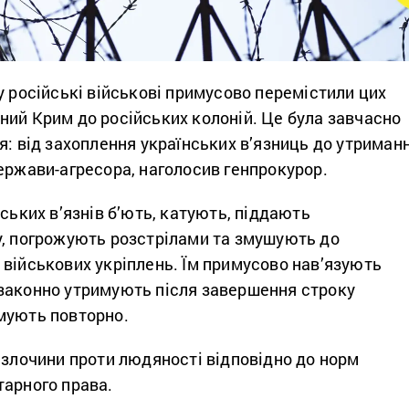
у російські військові примусово перемістили цих
ний Крим до російських колоній. Це була завчасно
я: від захоплення українських в’язниць до утриман
ержави-агресора, наголосив генпрокурор.
нських в’язнів б’ють, катують, піддають
у, погрожують розстрілами та змушують до
військових укріплень. Їм примусово нав’язують
законно утримують після завершення строку
мують повторно.
 злочини проти людяності відповідно до норм
тарного права.