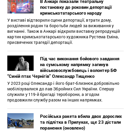
В Анкарі показали театральну
постановку до роковин депортації
кримськотатарського народу
У виставі відтворили сцени депортації, втрати дому,
розділення родин та боротьби людей за виживання у
вигнанні. Також в Анкарі відкрили виставку репродукцій
картин кримськотатарського художника Рустема Еміна,
присвячених трагедії депортації.
Під час виконання бойового завдання
на cумському напрямку загинув
військовослужбовець і волонтер БФ
“Синій птах Чернігів” Олександр Тищенко
У 2023 році Олександр і його брат-близнюк добровільно
мобілізувалися до лав Збройних Сил України. Спершу
служили у 119-й бригаді тероборони, а згодом
продовжили службу разом на інших напрямках.
Російська ракета вбила двох дорослих
та підлітка в Прилуках, ще 23 дістали
поранення (оновлено)