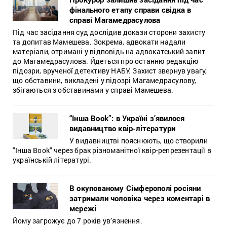
фінального етапу справи свідка в
справі Магамедрасулова
Під час засідання суд дослідив докази сторони захисту
та допитав Мамешева. Зокрема, адвокати надали
матеріали, отримані у відповідь на адвокатський запит
до Магамедрасулова. Йдеться про останню редакцію
підозри, врученої детективу НАБУ. Захист звернув увагу,
що обставини, викладені у підозрі Магамедрасулову,
збігаються з обставинами у справі Мамешева.
“Інша Book”: в Україні з’явилося
видавництво квір-літератури
У видавництві пояснюють, що створили
"Інша Book" через брак різноманітної квір-репрезентації в
українській літературі.
В окупованому Сімферополі росіяни
затримали чоловіка через коментарі в
мережі
Йому загрожує до 7 років ув’язнення.