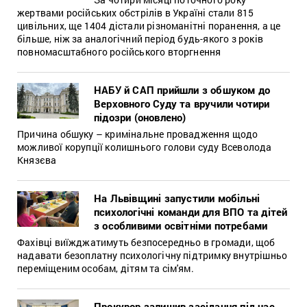
жертвами російських обстрілів в Україні стали 815
цивільних, ще 1404 дістали різноманітні поранення, а це
більше, ніж за аналогічний період будь-якого з років
повномасштабного російського вторгнення
НАБУ й САП прийшли з обшуком до
Верховного Суду та вручили чотири
підозри (оновлено)
Причина обшуку – кримінальне провадження щодо
можливої корупції колишнього голови суду Всеволода
Князєва
На Львівщині запустили мобільні
психологічні команди для ВПО та дітей
з особливими освітніми потребами
Фахівці виїжджатимуть безпосередньо в громади, щоб
надавати безоплатну психологічну підтримку внутрішньо
переміщеним особам, дітям та сім'ям.
Прокурор залишив засідання під час