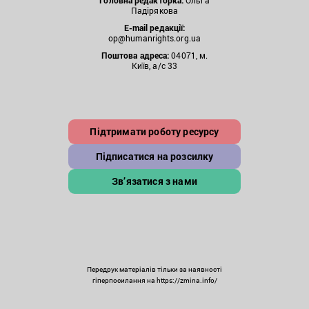
Головна редакторка:
Ольга
Падірякова
E-mail редакції:
op@humanrights.org.ua
Поштова
адреса:
04071, м.
Київ, а/с 33
Підтримати роботу ресурсу
Підписатися на розсилку
Зв’язатися з нами
Передрук матеріалів тільки за наявності
гіперпосилання на https://zmina.info/