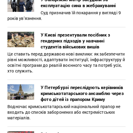
експлуатацію сина в жебракуванні
Суд призначив їй покарання у вигляді 9
років ув’язнення.
У Києві презентували посібник з
гендерних підходів у навчанні
студентів військових вишів
Це ставить перед державою нові виклики: як забезпечити
рівні можливості, адаптувати інституції, інфраструктуру й
освітні програми до реалій воєнного часу та потреб усіх,
хто служить.
У Петербурзі переслідують керівників
кримськотатарського ансамблю через
фото дітей із прапором Криму
Водночас кримськотатарський національний прапор не
входить до списків заборонених або екстремістських
матеріалів.