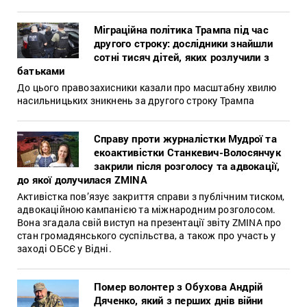
Міграційна політика Трампа під час
другого строку: дослідники знайшли
сотні тисяч дітей, яких розлучили з
батьками
До цього правозахисники казали про масштабну хвилю
насильницьких зникнень за другого строку Трампа
Справу проти журналістки Мудрої та
екоактивістки Станкевич-Волосянчук
закрили після розголосу та адвокації,
до якої долучилася ZMINA
Активістка пов’язує закриття справи з публічним тиском,
адвокаційною кампанією та міжнародним розголосом.
Вона згадала свій виступ на презентації звіту ZMINA про
стан громадянського суспільства, а також про участь у
заході ОБСЄ у Відні.
Помер волонтер з Обухова Андрій
Дяченко, який з перших днів війни