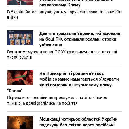
окупованому Криму
В Україні його звинувачують у порушенні законів і звичаїв
війни
Дев’ять громадян України, які воювали
на боці РФ, отримали реальні строки
увʼязнення
Вони штурмували позиції ЗСУ та отримували за це сотні
тисяч рублів
На Прикарпатті родини п’ятьох
мобілізованих намагаються з’ясувати,
як ті померли в штурмовому полку
“Скеля”
Переважно чоловіки не прослужили навіть кількох
тижнів, а деякі жалілись на побиття
Мешканці чотирьох областей України
подекуди без світла через російські