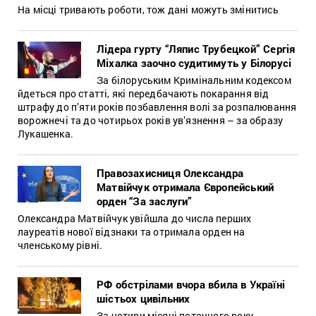
На місці тривають роботи, тож дані можуть змінитись
Лідера гурту “Ляпис Трубецкой” Сергія
Міхалка заочно судитимуть у Білорусі
За білоруським Кримінальним кодексом
йдеться про статті, які передбачають покарання від
штрафу до п’яти років позбавлення волі за розпалювання
ворожнечі та до чотирьох років ув’язнення – за образу
Лукашенка.
Правозахисниця Олександра
Матвійчук отримала Європейський
орден “За заслуги”
Олександра Матвійчук увійшла до числа перших
лауреатів нової відзнаки та отримала орден на
членському рівні.
РФ обстрілами вчора вбила в Україні
шістьох цивільних
За чотири місяці поточного року