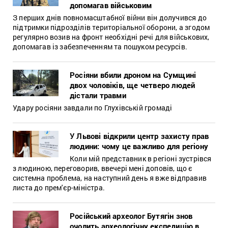
допомагав військовим
З перших днів повномасштабної війни він долучився до
підтримки підрозділів територіальної оборони, а згодом
регулярно возив на фронт необхідні речі для військових,
допомагав із забезпеченням та пошуком ресурсів.
Росіяни вбили дроном на Сумщині
двох чоловіків, ще четверо людей
дістали травми
Удару росіяни завдали по Глухівській громаді
У Львові відкрили центр захисту прав
людини: чому це важливо для регіону
Коли мій представник в регіоні зустрівся
з людиною, переговорив, ввечері мені доповів, що є
системна проблема, на наступний день я вже відправив
листа до прем'єр-міністра.
Російський археолог Бутягін знов
очолить археологічну експедицію в