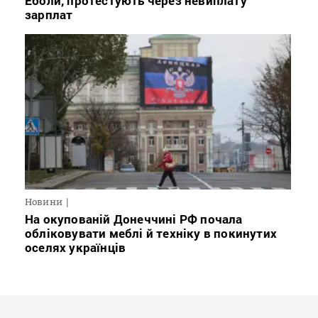
Еболи, протестують через невиплату
зарплат
Новини
На окупованій Донеччині РФ почала
обліковувати меблі й техніку в покинутих
оселях українців