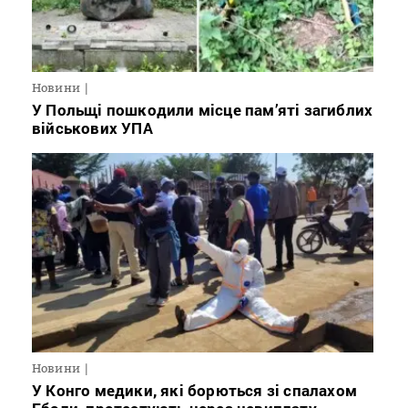
Новини
У Польщі пошкодили місце пам’яті загиблих
військових УПА
Новини
У Конго медики, які борються зі спалахом