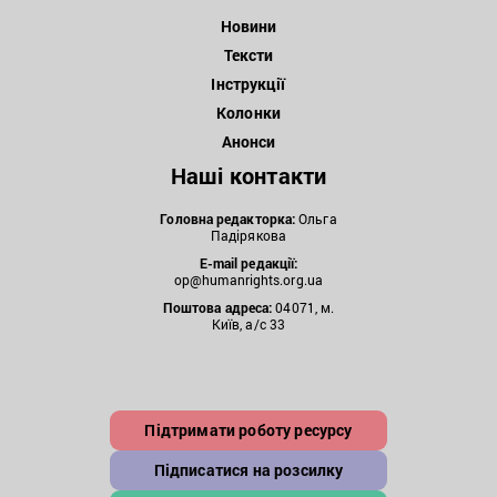
Новини
Тексти
Інструкції
Колонки
Анонси
Наші контакти
Головна редакторка:
Ольга
Падірякова
E-mail редакції:
op@humanrights.org.ua
Поштова
адреса:
04071, м.
Київ, а/с 33
Підтримати роботу ресурсу
Підписатися на розсилку