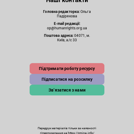
Головна редакторка:
Ольга
Падірякова
E-mail редакції:
op@humanrights.org.ua
Поштова
адреса:
04071, м.
Київ, а/с 33
Підтримати роботу ресурсу
Підписатися на розсилку
Зв’язатися з нами
Передрук матеріалів тільки за наявності
гіперпосилання на https://zmina.info/