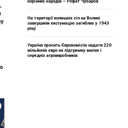
корінних народів – Рефат Чубаров
,
я
На території колишніх сіл на Волині
му
завершили ексгумацію загиблих у 1943
році
Україна просить Єврокомісію надати 220
мільйонів євро на підтримку малих і
середніх агровиробників
го