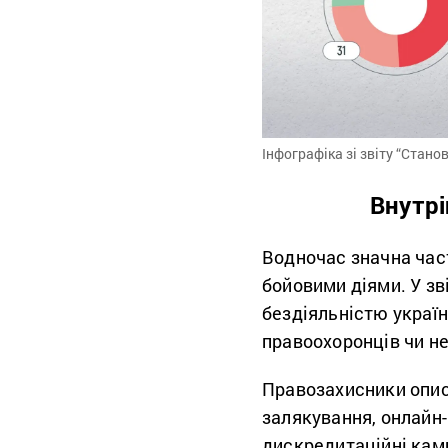
Інфографіка зі звіту “Стано
Внутрі
Водночас значна част
бойовими діями. У зв
бездіяльністю україн
правоохоронців чи н
Правозахисники опис
залякування, онлайн-
дискредитаційні камп