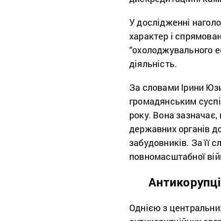
У дослідженні нагол
характер і спрямован
“охолоджувального е
діяльність.
За словами Ірини Юзи
громадянським суспі
року. Вона зазначає, 
державних органів до
забудовників. За її с
повномасштабної війн
Антикорупці
Однією з центральни