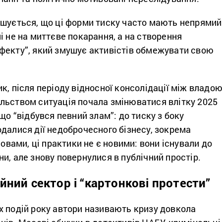
ошується, що ці форми тиску часто мають непрямий
і не на миттєве покарання, а на створення
фекту”, який змушує активістів обмежувати свою
к, після періоду відносної консолідації між владою
льством ситуація почала змінюватися влітку 2025
що “відбувся певний злам”: до тиску з боку
далися дії недоброчесного бізнесу, зокрема
ловами, ці практики не є новими: вони існували до
и, але знову повернулися в публічний простір.
йний сектор і “картонкові протести”
х подій року автори називають кризу довкола