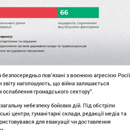
 безпосередньо пов’язані з воєнною агресією Росі
и звіту наголошують, що війна залишається
 ослаблення громадського сектору”.
загальну небезпеку бойових дій. Під обстріли
ькі центри, гуманітарні склади, редакції медіа та
ристовувався для евакуації чи доставлення
и.