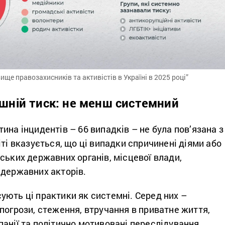
вище правозахисників та активістів в Україні в 2025 році”
шній тиск: не менш системний
ина інцидентів – 66 випадків – не була пов’язана з
іті вказується, що ці випадки спричинені діями або
ських державних органів, місцевої влади,
едержавних акторів.
ують ці практики як системні. Серед них –
погрози, стеження, втручання в приватне життя,
анії та політично мотивовані переслідування.