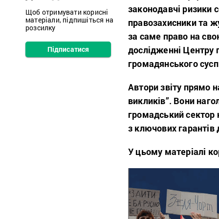
законодавчі ризики 
Щоб отримувати корисні
матеріали, підпишіться на
правозахисники та ж
розсилку
за саме право на сво
дослідженні Центру 
Підписатися
громадянського суспі
Автори звіту прямо 
викликів”. Вони наг
громадський сектор н
з ключових гарантів
У цьому матеріалі ко