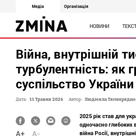
Медіа
Організація
НОВИНИ
ТЕКС
Війна, внутрішній ти
турбулентність: як 
суспільство України
Дата:
11 Травня 2026
Автор:
Людмила Тягнирядно
2025 рік став для ук
одночасно глибоких 
A+
A-
війна Росії, внутрішн