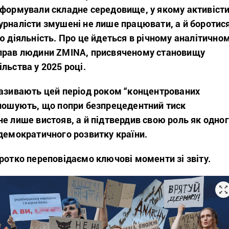
сформували складне середовище, у якому активісти
урналісти змушені не лише працювати, а й боротис
ю діяльність. Про це йдеться в
річному
аналітично
прав людини ZMINA, присвяченому становищу
льства у 2025 році.
називають цей період роком “концентрованих
олошують
, що
попри безпрецедентний тиск
е лише вистояв, а й підтвердив свою роль як одно
 демократичного розвитку країни.
ротко переповідаємо ключові моменти зі звіту.