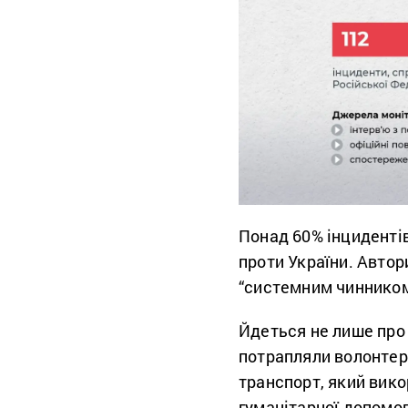
Понад 60% інцидентів
проти України. Автор
“системним чинником
Йдеться не лише про 
потрапляли волонтерс
транспорт, який вико
гуманітарної допомог