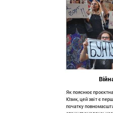
Війн
Як пояснює проєктн
Юзик, цей звіт є пе
початку повномасшта