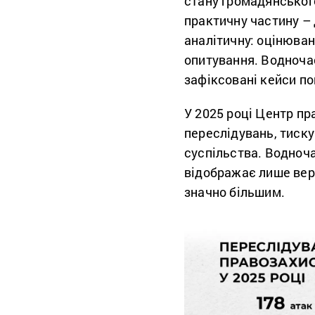
стану громадянського
практичну частину – 
аналітичну: оцінюван
опитування. Водночас
зафіксовані кейси по
У 2025 році Центр п
переслідувань, тиску
суспільства. Водноч
відображає лише вер
значно більшим.