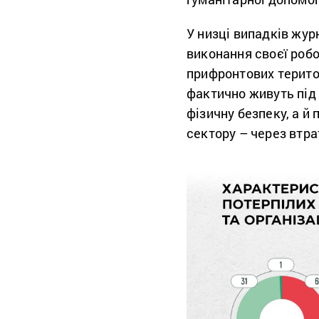
У низці випадків жур
виконання своєї роб
прифронтових терито
фактично живуть під 
фізичну безпеку, а й
сектору – через втра