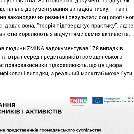
 суспільства. За її словами, документ поєднує як
детальне документування випадків тиску, – так і
ня законодавчих ризиків і результати соціологічно
, додає вона, “теорія підтверджує практику”, адже
вністю корелюють з відчуттями самих активістів.
рав людини ZMINA задокументував 178 випадків
 та втрат серед представників громадянського
ас правозахисники підкреслюють, що ця цифра
ифіковані випадки, а реальний масштаб може бути