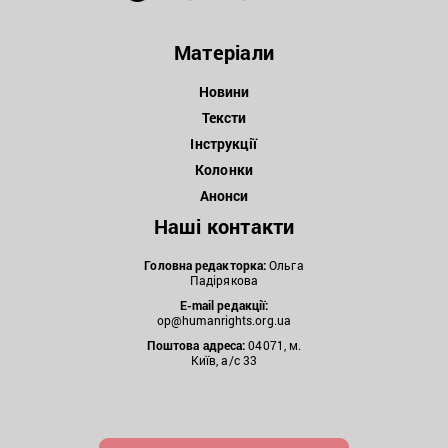
Матеріали
Новини
Тексти
Інструкції
Колонки
Анонси
Наші контакти
Головна редакторка:
Ольга
Падірякова
E-mail редакції:
op@humanrights.org.ua
Поштова
адреса:
04071, м.
Київ, а/с 33