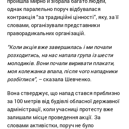
пройшла мирно й зібрала багато людей,
однак паралельно поруч відбувалася
контракція “за традиційні цінності”, яку, за її
словами, організували представники
праворадикальних організацій.
“Коли акція вже завершилась і ми почали
розходитись, на нас напала група із шести
молодиків. Вони почали виривати плакати,
моя колежанка впала, після чого нападники
розбіглися”,
– сказала Шевченко.
Вона стверджує, що напад стався приблизно
за 100 метрів від будівлі обласної державної
адміністрації, коли учасниці протесту вже
залишали місце проведення акції. За
словами активістки, поруч не було