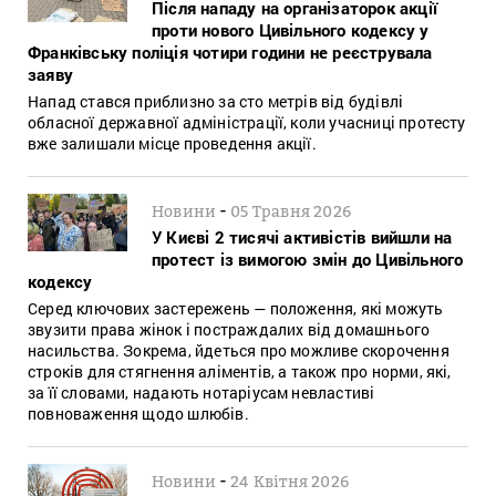
Після нападу на організаторок акції
проти нового Цивільного кодексу у
Франківську поліція чотири години не реєструвала
заяву
Напад стався приблизно за сто метрів від будівлі
обласної державної адміністрації, коли учасниці протесту
вже залишали місце проведення акції.
-
Новини
05 Травня 2026
У Києві 2 тисячі активістів вийшли на
протест із вимогою змін до Цивільного
кодексу
Серед ключових застережень — положення, які можуть
звузити права жінок і постраждалих від домашнього
насильства. Зокрема, йдеться про можливе скорочення
строків для стягнення аліментів, а також про норми, які,
за її словами, надають нотаріусам невластиві
повноваження щодо шлюбів.
-
Новини
24 Квітня 2026