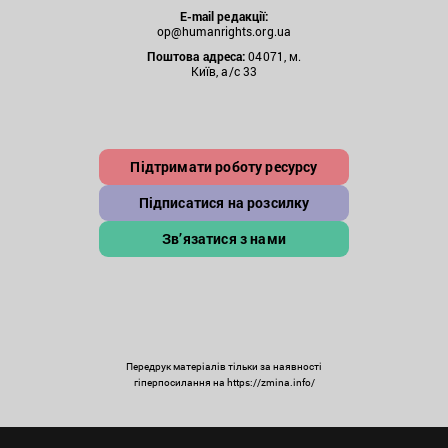
E-mail редакції:
op@humanrights.org.ua
Поштова
адреса:
04071, м.
Київ, а/с 33
Підтримати роботу ресурсу
Підписатися на розсилку
Зв’язатися з нами
Передрук матеріалів тільки за наявності
гіперпосилання на https://zmina.info/