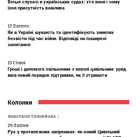
Вільні слухачі в українських судах: хто вони і чому
їхня присутність важлива
17 Лютого
Як в Україні шукають та ідентифікують зниклих
безвісти під час війни. Відповіді на поширені
запитання
15 Січня
Гроші і допомога звільненим з неволі цивільним: уряд
ввів новий порядок підтримки, як її отримати
Колонки
Анастасія Соловйова
29 Липня
Рух у протилежних напрямках: як новий Цивільний