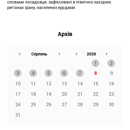
словами посадовця, зафіксовані в північно-західних
регіонах Ірану, населених курдами.
Архів
1
2
3
4
5
6
7
8
9
10
11
12
13
14
15
16
17
18
19
20
21
22
23
24
25
26
27
28
29
30
31