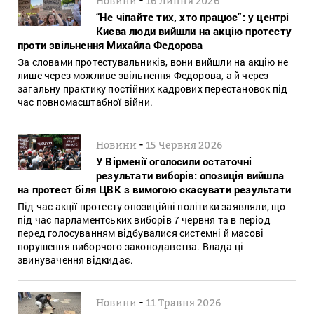
Новини
16 Липня 2026
“Не чіпайте тих, хто працює”: у центрі
Києва люди вийшли на акцію протесту
проти звільнення Михайла Федорова
За словами протестувальників, вони вийшли на акцію не
лише через можливе звільнення Федорова, а й через
загальну практику постійних кадрових перестановок під
час повномасштабної війни.
-
Новини
15 Червня 2026
У Вірменії оголосили остаточні
результати виборів: опозиція вийшла
на протест біля ЦВК з вимогою скасувати результати
Під час акції протесту опозиційні політики заявляли, що
під час парламентських виборів 7 червня та в період
перед голосуванням відбувалися системні й масові
порушення виборчого законодавства. Влада ці
звинувачення відкидає.
-
Новини
11 Травня 2026