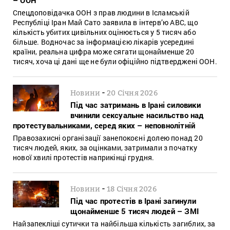
Спецдоповідачка ООН з прав людини в Ісламській
Республіці Іран Май Сато заявила в інтерв’ю ABC, що
кількість убитих цивільних оцінюється у 5 тисяч або
більше. Водночас за інформацією лікарів усередині
країни, реальна цифра може сягати щонайменше 20
тисяч, хоча ці дані ще не були офіційно підтверджені ООН.
-
Новини
20 Січня 2026
Під час затримань в Ірані силовики
вчинили сексуальне насильство над
протестувальниками, серед яких – неповнолітній
Правозахисні організації занепокоєні долею понад 20
тисяч людей, яких, за оцінками, затримали з початку
нової хвилі протестів наприкінці грудня.
-
Новини
18 Січня 2026
Під час протестів в Ірані загинули
щонайменше 5 тисяч людей – ЗМІ
Найзапекліші сутички та найбільша кількість загиблих, за