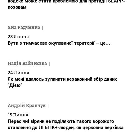
кодекс може стати проблемою для протидії SLAPP-
позовам
Яна Радченко
28 Липня
Бути з тимчасово окупованої території – це…
Надія Бабинська
24 Липня
Як мені вдалось зупинити незаконний збір даних
“Дією”
Андрій Кравчук
15 Липня
Пересічні віряни не поділяють такого ворожого
ставлення до ЛГБТІК+-людей, як церковна верхівка