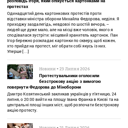
розповідь Ігоря, який опікується картонками на
протестах
Одинадцятий день картонкових протестів проти
відставки міністра оборони Михайла Федорова, неділя. Я
приходжу заздалегідь, невдовзі по шостій вечора, –
людей ще дуже мало, але на місці вже чоловік, якого я
сподівалася зустріти: місцевий хранитель картонок. Пан
Ігор бережно розкладає картонки по скверу, щоб кожен,
хто прийде на протест, міг обрати собі якусь із них.
Уперше […]
-
Новини
23 Липня 2026
Протестувальники оголосили
безстрокову акцію з вимогою
повернути Федорова до Міноборони
Дмитро Козятинський закликав українців у п'ятницю, 24
липня, о 20:00 вийти на площу Івана Франка в Києві та на
центральні площі інших міст, щоб розпочати безстрокову
акцію протесту.
-
Новини
21 Липня 2026