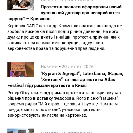
Протестні плакати сформували новий
суспільний договір про несприйняття
корупції – Кривонос
Керівник САП Олександр Клименко вважає, що влада не
зробила висновків після подій річної давнини. На його
думку, про це свідчать і нинішні протести, причини яких
залишаються незмінними: корупція, відсутність
верховенства права та порушення прав людини.
-
Новини
20 Липня 2026
“Курган & Agregat”, Latexfauna, Жадан,
“Хейтспіч” та інші артисти на Atlas
Festival підтримали протести в Києві
Репер Otoy також підтримав протести та розкритикував
рішення про відставку Федорова. Його пісню "Пащека",
зокрема рядки "Мій страх – це зашиті вуста / Нам всім
пи*да, якщо голос стихне", учасники протестів
використовують як гасла на картонках.
-