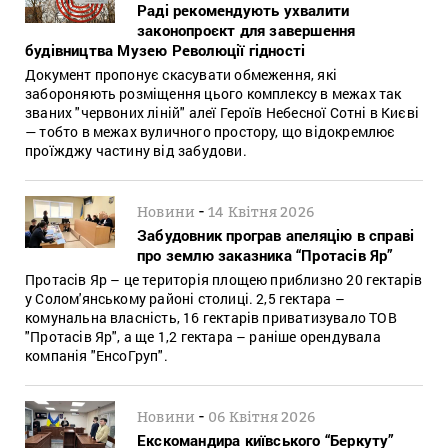
Раді рекомендують ухвалити
законопроєкт для завершення
будівництва Музею Революції гідності
Документ пропонує скасувати обмеження, які
забороняють розміщення цього комплексу в межах так
званих "червоних ліній" алеї Героїв Небесної Сотні в Києві
— тобто в межах вуличного простору, що відокремлює
проїжджу частину від забудови.
-
Новини
14 Квітня 2026
Забудовник програв апеляцію в справі
про землю заказника “Протасів Яр”
Протасів Яр – це територія площею приблизно 20 гектарів
у Солом'янському районі столиці. 2,5 гектара –
комунальна власність, 16 гектарів приватизувало ТОВ
"Протасів Яр", а ще 1,2 гектара – раніше орендувала
компанія "ЕнсоГруп".
-
Новини
06 Квітня 2026
Екскомандира київського “Беркуту”