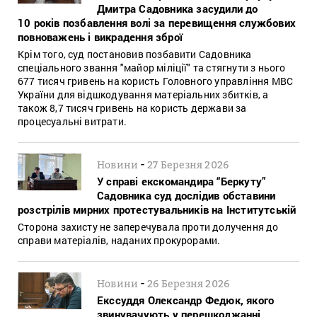
Дмитра Садовника засудили до
10 років позбавлення волі за перевищення службових
повноважень і викрадення зброї
Крім того, суд постановив позбавити Садовника
спеціального звання "майор міліції" та стягнути з нього
677 тисяч гривень на користь Головного управління МВС
України для відшкодування матеріальних збитків, а
також 8,7 тисяч гривень на користь держави за
процесуальні витрати.
-
Новини
27 Березня 2026
У справі екскомандира “Беркуту”
Садовника суд дослідив обставини
розстрілів мирних протестувальників на Інститутській
Сторона захисту не заперечувала проти долучення до
справи матеріалів, наданих прокурорами.
-
Новини
26 Березня 2026
Екссуддя Олександр Федюк, якого
звинувачують у перешкоджанні