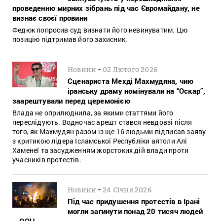
проведенню мирних зібрань під час Євромайдану, не
визнає своєї провини
Федюк попросив суд визнати його невинуватим. Цю
позицію підтримав його захисник.
-
Новини
02 Лютого 2026
Сценариста Мехді Махмудяна, чию
іранську драму номінували на “Оскар”,
заарештували перед церемонією
Влада не оприлюднила, за якими статтями його
переслідують. Водночас арешт стався невдовзі після
того, як Махмудян разом із ще 16 людьми підписав заяву
з критикою лідера Ісламської Республіки аятоли Алі
Хаменеї та засудженням жорстоких дій влади проти
учасників протестів.
-
Новини
24 Січня 2026
Під час придушення протестів в Ірані
могли загинути понад 20 тисяч людей
– ООН