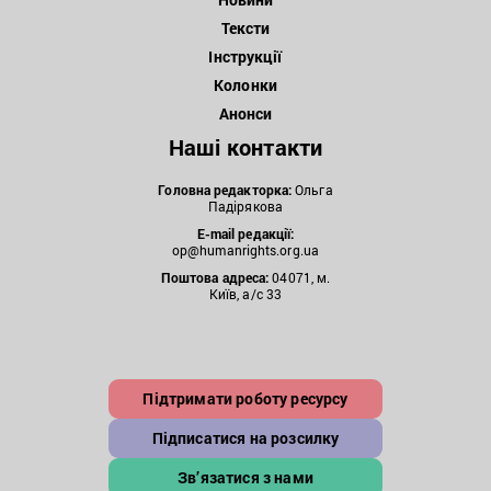
Тексти
Інструкції
Колонки
Анонси
Наші контакти
Головна редакторка:
Ольга
Падірякова
E-mail редакції:
op@humanrights.org.ua
Поштова
адреса:
04071, м.
Київ, а/с 33
Підтримати роботу ресурсу
Підписатися на розсилку
Зв’язатися з нами