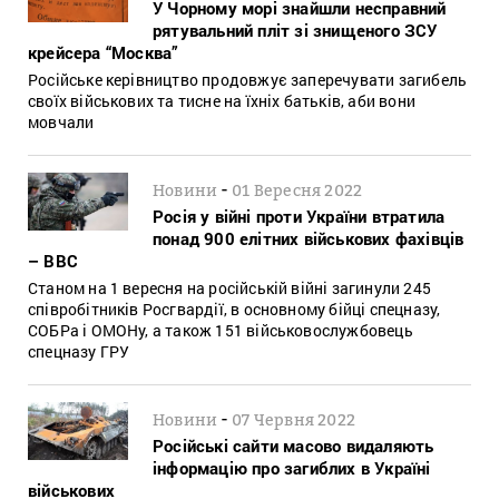
У Чорному морі знайшли несправний
рятувальний пліт зі знищеного ЗСУ
крейсера “Москва”
Російське керівництво продовжує заперечувати загибель
своїх військових та тисне на їхніх батьків, аби вони
мовчали
-
Новини
01 Вересня 2022
Росія у війні проти України втратила
понад 900 елітних військових фахівців
– BBC
Станом на 1 вересня на російській війні загинули 245
співробітників Росгвардії, в основному бійці спецназу,
СОБРа і ОМОНу, а також 151 військовослужбовець
спецназу ГРУ
-
Новини
07 Червня 2022
Російські сайти масово видаляють
інформацію про загиблих в Україні
військових