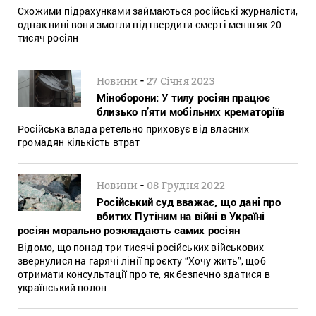
Схожими підрахунками займаються російські журналісти,
однак нині вони змогли підтвердити смерті менш як 20
тисяч росіян
-
Новини
27 Січня 2023
Міноборони: У тилу росіян працює
близько п’яти мобільних крематоріїв
Російська влада ретельно приховує від власних
громадян кількість втрат
-
Новини
08 Грудня 2022
Російський суд вважає, що дані про
вбитих Путіним на війні в Україні
росіян морально розкладають самих росіян
Відомо, що понад три тисячі російських військових
звернулися на гарячі лінії проєкту “Хочу жить”, щоб
отримати консультації про те, як безпечно здатися в
український полон