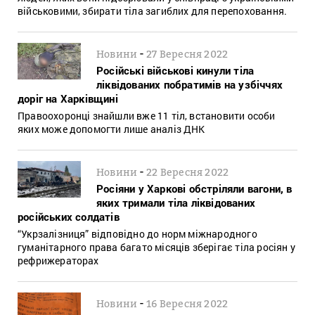
військовими, збирати тіла загиблих для перепоховання.
-
Новини
27 Вересня 2022
Російські військові кинули тіла
ліквідованих побратимів на узбіччях
доріг на Харківщині
Правоохоронці знайшли вже 11 тіл, встановити особи
яких може допомогти лише аналіз ДНК
-
Новини
22 Вересня 2022
Росіяни у Харкові обстріляли вагони, в
яких тримали тіла ліквідованих
російських солдатів
“Укрзалізниця” відповідно до норм міжнародного
гуманітарного права багато місяців зберігає тіла росіян у
рефрижераторах
-
Новини
16 Вересня 2022