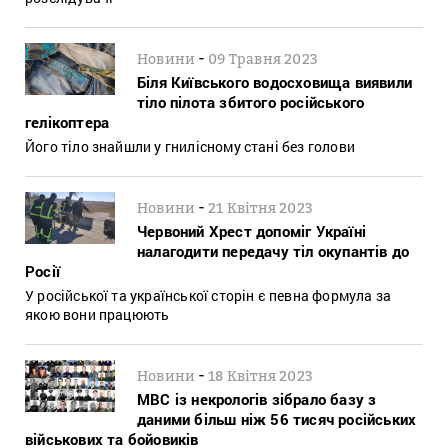
-
Новини
09 Травня 2023
Біля Київського водосховища виявили
тіло пілота збитого російського
гелікоптера
Його тіло знайшли у гнилісному стані без голови
-
Новини
21 Квітня 2023
Червоний Хрест допоміг Україні
налагодити передачу тіл окупантів до
Росії
У російської та української сторін є певна формула за
якою вони працюють
-
Новини
18 Квітня 2023
МВС із некрологів зібрало базу з
даними більш ніж 56 тисяч російських
військових та бойовиків