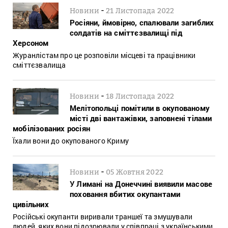
-
Новини
21 Листопада 2022
Росіяни, ймовірно, спалювали загиблих
солдатів на сміттєзвалищі під
Херсоном
Журанлістам про це розповіли місцеві та працівники
сміттєзвалища
-
Новини
18 Листопада 2022
Мелітопольці помітили в окупованому
місті дві вантажівки, заповнені тілами
мобілізованих росіян
Їхали вони до окупованого Криму
-
Новини
05 Жовтня 2022
У Лимані на Донеччині виявили масове
поховання вбитих окупантами
цивільних
Російські окупанти виривали траншеї та змушували
людей, яких вони підозрювали у співпраці з українськими