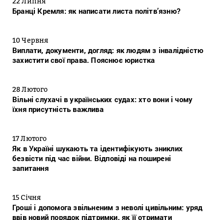
22 Липня
Бранці Кремля: як написати листа політв’язню?
10 Червня
Виплати, документи, догляд: як людям з інвалідністю
захистити свої права. Пояснює юристка
28 Лютого
Вільні слухачі в українських судах: хто вони і чому
їхня присутність важлива
17 Лютого
Як в Україні шукають та ідентифікують зниклих
безвісти під час війни. Відповіді на поширені
запитання
15 Січня
Гроші і допомога звільненим з неволі цивільним: уряд
ввів новий порядок підтримки, як її отримати