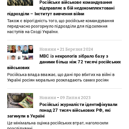
Російське військове командування
відправляє в бій недокомплектовані
підрозділи – Інститут вивчення війни
Також є вірогідність того, що російське командування
передчасно розгорнуло підрозділи для підсилення
наступів на Сході України.
-
Новини
21 Березня 2024
МВС із некрологів зібрало базу з
даними більш ніж 72 тисячі російських
військових
Російська влада вважає, що дані про вбитих на війні в
Україні росіян морально розкладають самих росіян
-
Новини
09 Липня 2023
Російські журналісти ідентифікували
понад 27 тисяч військових РФ, які
загинули в Україні
Це мінімальна оцінка російських втрат, наголосили
розслідувачі