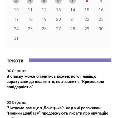
3
4
5
6
7
8
9
10
11
12
13
14
15
16
17
18
19
20
21
22
23
24
25
26
27
28
29
30
31
Тексти
06 Серпня
В списку може опинитись кожен: кого і навіщо
зарахували до іноагентів, пов’язаних з “Кримською
солідарністю”
03 Серпня
“Читаємо вас ще з Донецька”: як двічі релоковані
“Новини Донбасу” продовжують писати про окупацію