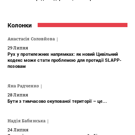
Колонки
Анастасія Соловйова
29 Липня
Рух у протилежних напрямках: як новий Цивільний
кодекс може стати проблемою для протидії SLAPP-
позовам
Яна Радченко
28 Липня
Бути з тимчасово окупованої території – це…
Надія Бабинська
24 Липня