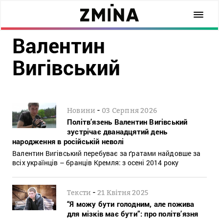
Валентин
Вигівський
-
Новини
03 Серпня 2026
Політв’язень Валентин Вигівський
зустрічає дванадцятий день
народження в російській неволі
Валентин Вигівський перебуває за ґратами найдовше за
всіх українців – бранців Кремля: з осені 2014 року
-
Тексти
21 Квітня 2025
“Я можу бути голодним, але пожива
для мізків має бути”: про політв’язня