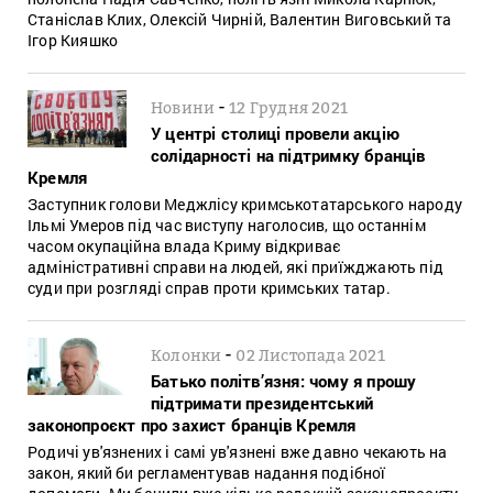
Станіслав Клих, Олексій Чирній, Валентин Виговський та
Ігор Кияшко
-
Новини
12 Грудня 2021
У центрі столиці провели акцію
солідарності на підтримку бранців
Кремля
Заступник голови Меджлісу кримськотатарського народу
Ільмі Умеров під час виступу наголосив, що останнім
часом окупаційна влада Криму відкриває
адміністративні справи на людей, які приїжджають під
суди при розгляді справ проти кримських татар.
-
Колонки
02 Листопада 2021
Батько політв’язня: чому я прошу
підтримати президентський
законопроєкт про захист бранців Кремля
Родичі ув'язнених і самі ув'язнені вже давно чекають на
закон, який би регламентував надання подібної