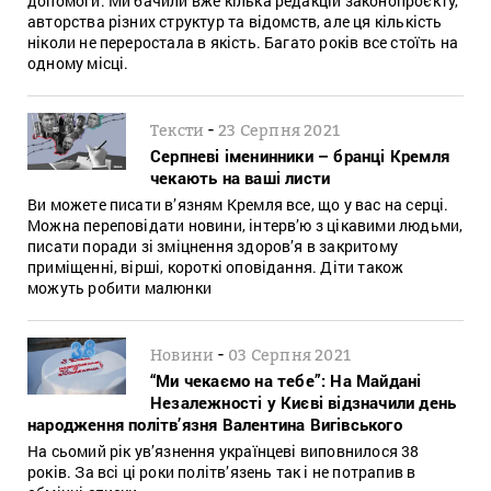
допомоги. Ми бачили вже кілька редакцій законопроєкту,
авторства різних структур та відомств, але ця кількість
ніколи не переростала в якість. Багато років все стоїть на
одному місці.
-
Тексти
23 Серпня 2021
Серпневі іменинники – бранці Кремля
чекають на ваші листи
Ви можете писати в’язням Кремля все, що у вас на серці.
Можна переповідати новини, інтерв’ю з цікавими людьми,
писати поради зі зміцнення здоров’я в закритому
приміщенні, вірші, короткі оповідання. Діти також
можуть робити малюнки
-
Новини
03 Серпня 2021
“Ми чекаємо на тебе”: На Майдані
Незалежності у Києві відзначили день
народження політв’язня Валентина Вигівського
На сьомий рік ув’язнення українцеві виповнилося 38
років. За всі ці роки політв’язень так і не потрапив в