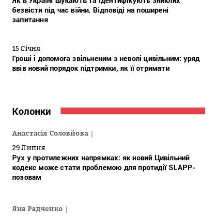
Як в Україні шукають та ідентифікують зниклих
безвісти під час війни. Відповіді на поширені
запитання
15 Січня
Гроші і допомога звільненим з неволі цивільним: уряд
ввів новий порядок підтримки, як її отримати
Колонки
Анастасія Соловйова
29 Липня
Рух у протилежних напрямках: як новий Цивільний
кодекс може стати проблемою для протидії SLAPP-
позовам
Яна Радченко