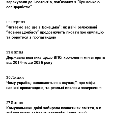
зарахували до іноагентів, пов’язаних з “Кримською
солідарністю”
03 Серпня
“Читаємо вас ще з Донецька”: як двічі релоковані
“Новини Донбасу” продовжують писати про окупацію
та боротися з пропагандою
31 Липня
Державна політика щодо ВПО: хронологія міністерств
від 2014-го до 2026 року
30 Липня
Чому українці залишаються в окупації: про міфи,
навіяні пропагандою, та реальні виклики повернення
27 Липня
Комунальники двічі забирали плакати як сміття, а в
суботу зняли асфальт: розповідь Ігоря, який