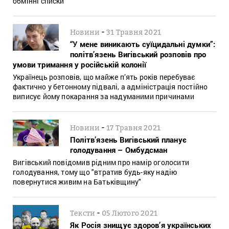
обмінні списки
-
Новини
31 Травня 2021
“У мене виникають суїцидальні думки”:
політв’язень Вигівський розповів про
умови тримання у російській колонії
Українець розповів, що майже п’ять років перебуває
фактично у бетонному підвалі, а адміністрація постійно
виписує йому покарання за надуманими причинами
-
Новини
17 Травня 2021
Політв’язень Вигівський планує
голодування – Омбудсман
Вигівський повідомив рідним про намір оголосити
голодування, тому що "втратив будь-яку надію
повернутися живим на Батьківщину"
-
Тексти
05 Лютого 2021
Як Росія знищує здоров’я українських