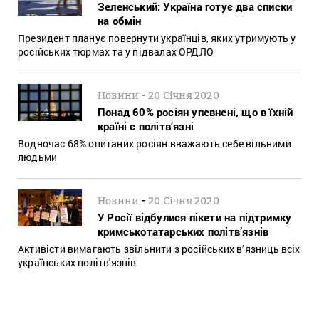
Зеленський: Україна готує два списки
на обмін
Президент планує повернути українців, яких утримують у
російських тюрмах та у підвалах ОРДЛО
-
Новини
20 Січня 2020
Понад 60% росіян упевнені, що в їхній
країні є політв’язні
Водночас 68% опитаних росіян вважають себе вільними
людьми
-
Новини
20 Січня 2020
У Росії відбулися пікети на підтримку
кримськотатарських політв’язнів
Активісти вимагають звільнити з російських в’язниць всіх
українських політв'язнів