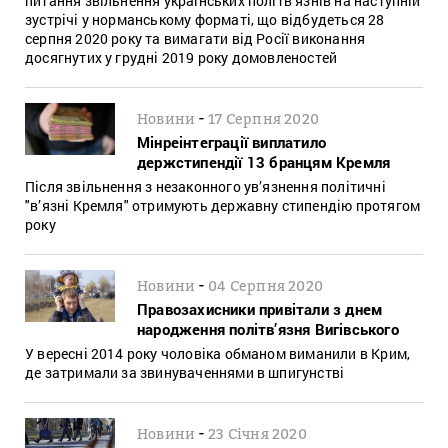
питання звільнення українських політв’язнів на наступній
зустрічі у норманському форматі, що відбудеться 28
серпня 2020 року та вимагати від Росії виконання
досягнутих у грудні 2019 року домовленостей
-
Новини
17 Серпня 2020
Мінреінтеграції виплатило
держстипендії 13 бранцям Кремля
Після звільнення з незаконного ув’язнення політичні
"в’язні Кремля" отримують державну стипендію протягом
року
-
Новини
04 Серпня 2020
Правозахисники привітали з днем
народження політв’язня Вигівського
У вересні 2014 року чоловіка обманом виманили в Крим,
де затримали за звинуваченнями в шпигунстві
-
Новини
23 Січня 2020