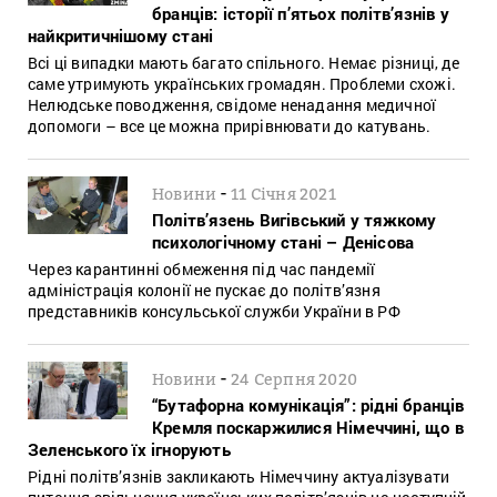
бранців: історії п’ятьох політв’язнів у
найкритичнішому стані
Всі ці випадки мають багато спільного. Немає різниці, де
саме утримують українських громадян. Проблеми схожі.
Нелюдське поводження, свідоме ненадання медичної
допомоги – все це можна прирівнювати до катувань.
-
Новини
11 Січня 2021
Політв’язень Вигівський у тяжкому
психологічному стані – Денісова
Через карантинні обмеження під час пандемії
адміністрація колонії не пускає до політв’язня
представників консульської служби України в РФ
-
Новини
24 Серпня 2020
“Бутафорна комунікація”: рідні бранців
Кремля поскаржилися Німеччині, що в
Зеленського їх ігнорують
Рідні політв’язнів закликають Німеччину актуалізувати