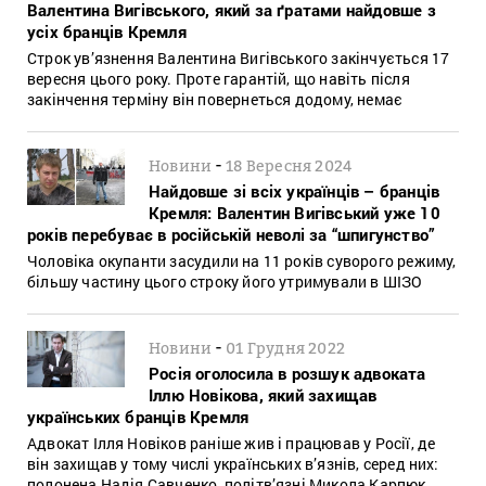
Валентина Вигівського, який за ґратами найдовше з
усіх бранців Кремля
Строк ув’язнення Валентина Вигівського закінчується 17
вересня цього року. Проте гарантій, що навіть після
закінчення терміну він повернеться додому, немає
-
Новини
18 Вересня 2024
Найдовше зі всіх українців – бранців
Кремля: Валентин Вигівський уже 10
років перебуває в російській неволі за “шпигунство”
Чоловіка окупанти засудили на 11 років суворого режиму,
більшу частину цього строку його утримували в ШІЗО
-
Новини
01 Грудня 2022
Росія оголосила в розшук адвоката
Іллю Новікова, який захищав
українських бранців Кремля
Адвокат Ілля Новіков раніше жив і працював у Росії, де
він захищав у тому числі українських в’язнів, серед них:
полонена Надія Савченко, політв’язні Микола Карпюк,