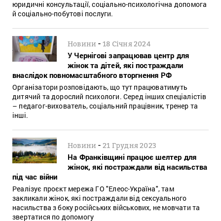
юридичні консультації, соціально-психологічна допомога
й соціально-побутові послуги.
-
Новини
18 Січня 2024
У Чернігові запрацював центр для
жінок та дітей, які постраждали
внаслідок повномасштабного вторгнення РФ
Організатори розповідають, що тут працюватимуть
дитячий та дорослий психологи. Серед інших спеціалістів
– педагог-вихователь, соціальний працівник, тренер та
інші.
-
Новини
21 Грудня 2023
На Франківщині працює шелтер для
жінок, які постраждали від насильства
під час війни
Реалізує проєкт мережа ГО "Елеос-Україна", там
закликали жінок, які постраждали від сексуального
насильства з боку російських військових, не мовчати та
звертатися по допомогу