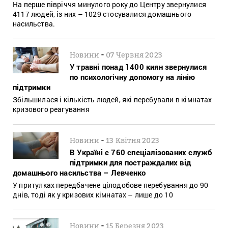
На перше півріччя минулого року до Центру звернулися
4117 людей, із них – 1029 стосувалися домашнього
насильства.
-
Новини
07 Червня 2023
У травні понад 1400 киян звернулися
по психологічну допомогу на лінію
підтримки
Збільшилася і кількість людей, які перебували в кімнатах
кризового реагування
-
Новини
13 Квітня 2023
В Україні є 760 спеціалізованих служб
підтримки для постраждалих від
домашнього насильства – Левченко
У притулках передбачене цілодобове перебування до 90
днів, тоді як у кризових кімнатах – лише до 10
-
Новини
15 Березня 2023