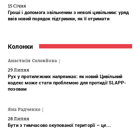
15 Січня
Гроші і допомога звільненим з неволі цивільним: уряд
ввів новий порядок підтримки, як її отримати
Колонки
Анастасія Соловйова
29 Липня
Рух у протилежних напрямках: як новий Цивільний
кодекс може стати проблемою для протидії SLAPP-
позовам
Яна Радченко
28 Липня
Бути з тимчасово окупованої території – це…