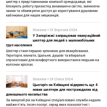
шелтер з представниками компанії орендодавця, які
блокують роботу прихистку, вимикаючи світло, змінюючи
замки та обмежуючи доступ до користування душовими
кабінками для наших мешканців.
-
Новини
13 Березня 2024
У Запоріжжі запрацював евакуаційний
шелтер для людей з маломобільних
груп населення
Шелтер стане першою зупинкою для евакуйованих.
Територія, кімнати, їдальня, душові та вбиральні
спроєктовані для комфортного використання людьми на
колісних кріслах.
-
Новини
19 Січня 2024
Цьогоріч на Київщині відкриють ще 4
нових шелтери для постраждалих від
домашнього насильства
За минулий рік на Київщині спеціалізовані служби надали
майже пʼять тисяч послуг, серед яких психологічні і