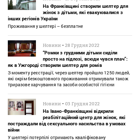
На Франківщині створили шелтер для
жінок з дітьми, які евакуювалися з
інших регіонів України
Проживання у шелтері – безплатне
-
Новини
28 Грудня 2022
“Ромки з грудними дітьми сиділи
просто на підлозі, всюди чувся плач”:
як в Ужгороді створили шелтер для ромів
З моменту реєстрації, через шелтер пройшло 1250 людей,
які окрім безкоштовного проживання отримували також
триразове харчування та засоби особистої гігієни
-
Новини
03 Грудня 2022
На Івано-Франківщині відкрили
реабілітаційний центр для жінок, які
постраждали від сексуального насильства в умовах
війни
У шелтері потерпілі отримають кваліфіковану