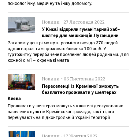
психологічну, медичну та іншу допомогу.
-
Новини
27 Листопада 2022
У Києві відкрили гуманітарний хаб-
шелтер для мешканців Луганщини
Загалом у центрі можуть розміститися до 370 людей,
однак наразі там проживає близько 100 осіб. У
гуртожитку передбачене поселення людей родинами. Для
кожної сімʼї – окрема кімната
-
Новини
06 Листопада 2022
Переселенці із Кремінної зможуть
безплатно проживати у шелтерах
Києва
Проживати у шелтерах можуть як жителі деокупованих
населених пунктів Кремінської громади, так і ті, що
перебувають на підконтрольній Україні території
-
Новини
17 Жовтня 2022