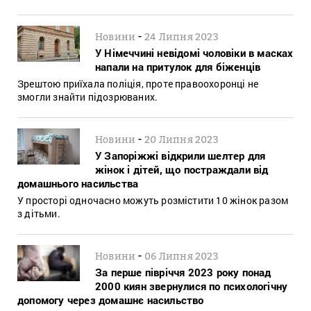
-
Новини
24 Липня 2023
У Німеччині невідомі чоловіки в масках
напали на притулок для біженців
Зрештою приїхала поліція, проте правоохоронці не
змогли знайти підозрюваних.
-
Новини
20 Липня 2023
У Запоріжжі відкрили шелтер для
жінок і дітей, що постраждали від
домашнього насильства
У просторі одночасно можуть розмістити 10 жінок разом
з дітьми.
-
Новини
06 Липня 2023
За перше півріччя 2023 року понад
2000 киян звернулися по психологічну
допомогу через домашнє насильство