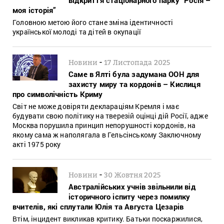
моя історія”
Головною метою його стане зміна ідентичності
української молоді та дітей в окупації
-
Новини
17 Листопада 2025
Саме в Ялті була задумана ООН для
захисту миру та кордонів – Кислиця
про символічність Криму
Світ не може довіряти деклараціям Кремля і має
будувати свою політику на тверезій оцінці дій Росії, адже
Москва порушила принцип непорушності кордонів, на
якому сама ж наполягала в Гельсінському Заключному
акті 1975 року
-
Новини
30 Жовтня 2025
Австралійських учнів звільнили від
історичного іспиту через помилку
вчителів, які сплутали Юлія та Августа Цезарів
Втім, інцидент викликав критику. Батьки поскаржилися,