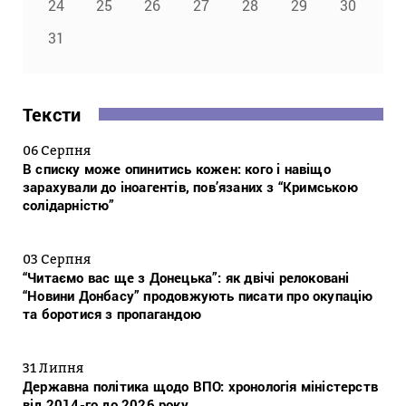
24
25
26
27
28
29
30
31
Тексти
06 Серпня
В списку може опинитись кожен: кого і навіщо
зарахували до іноагентів, пов’язаних з “Кримською
солідарністю”
03 Серпня
“Читаємо вас ще з Донецька”: як двічі релоковані
“Новини Донбасу” продовжують писати про окупацію
та боротися з пропагандою
31 Липня
Державна політика щодо ВПО: хронологія міністерств
від 2014-го до 2026 року