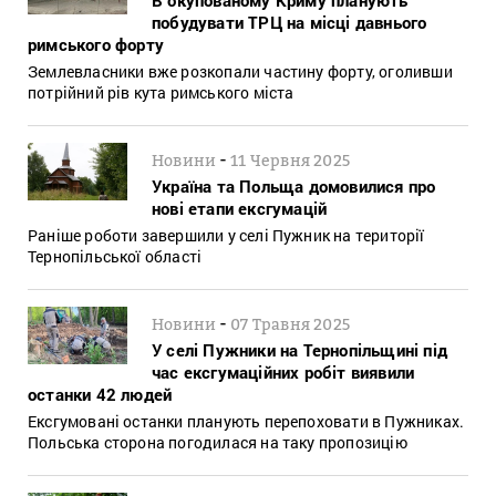
побудувати ТРЦ на місці давнього
римського форту
Землевласники вже розкопали частину форту, оголивши
потрійний рів кута римського міста
-
Новини
11 Червня 2025
Україна та Польща домовилися про
нові етапи ексгумацій
Раніше роботи завершили у селі Пужник на території
Тернопільської області
-
Новини
07 Травня 2025
У селі Пужники на Тернопільщині під
час ексгумаційних робіт виявили
останки 42 людей
Ексгумовані останки планують перепоховати в Пужниках.
Польська сторона погодилася на таку пропозицію