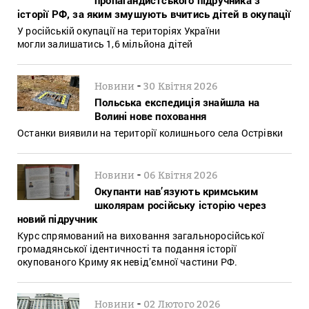
історії РФ, за яким змушують вчитись дітей в окупації
У російській окупації на територіях України
могли залишатись 1,6 мільйона дітей
-
Новини
30 Квітня 2026
Польська експедиція знайшла на
Волині нове поховання
Останки виявили на території колишнього села Острівки
-
Новини
06 Квітня 2026
Окупанти нав’язують кримським
школярам російську історію через
новий підручник
Курс спрямований на виховання загальноросійської
громадянської ідентичності та подання історії
окупованого Криму як невід’ємної частини РФ.
-
Новини
02 Лютого 2026