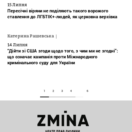
15 Липня
Пересічні віряни не поділяють такого ворожого
ставлення до ЛГБТІК+-людей, як церковна верхівка
Катерина Рашевська
14 Липня
“Дійти зі США згоди щодо того, з чим ми не згодні”:
що означає кампанія проти Міжнародного
кримінального суду для України
1
2
3
4
6