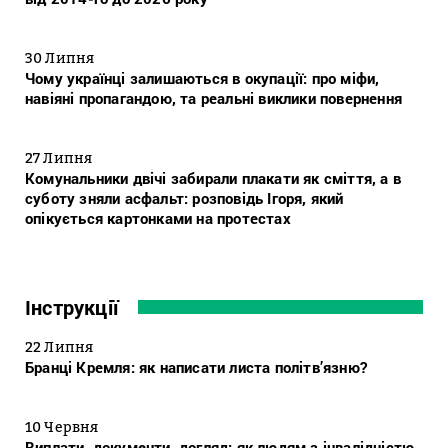
30 Липня
Чому українці залишаються в окупації: про міфи,
навіяні пропагандою, та реальні виклики повернення
27 Липня
Комунальники двічі забирали плакати як сміття, а в
суботу зняли асфальт: розповідь Ігоря, який
опікується картонками на протестах
Інструкції
22 Липня
Бранці Кремля: як написати листа політв’язню?
10 Червня
Виплати, документи, догляд: як людям з інвалідністю