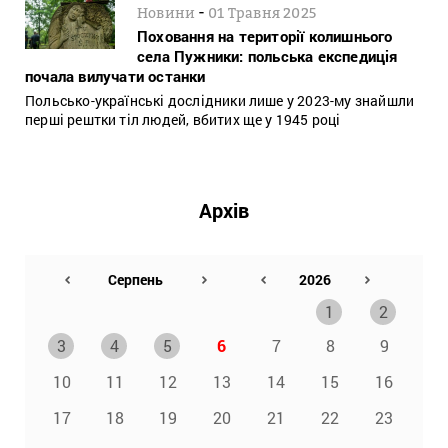
-
Новини
01 Травня 2025
Поховання на території колишнього
села Пужники: польська експедиція
почала вилучати останки
Польсько-українські дослідники лише у 2023-му знайшли
перші рештки тіл людей, вбитих ще у 1945 році
Архів
1
2
3
4
5
6
7
8
9
10
11
12
13
14
15
16
17
18
19
20
21
22
23