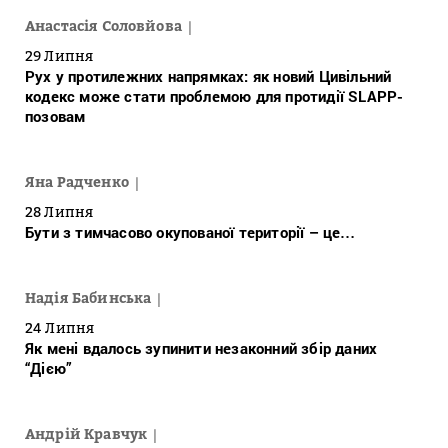
Анастасія Соловйова
29 Липня
Рух у протилежних напрямках: як новий Цивільний
кодекс може стати проблемою для протидії SLAPP-
позовам
Яна Радченко
28 Липня
Бути з тимчасово окупованої території – це…
Надія Бабинська
24 Липня
Як мені вдалось зупинити незаконний збір даних
“Дією”
Андрій Кравчук