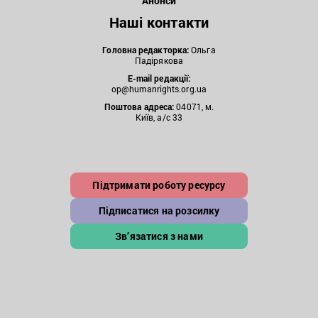
Анонси
Наші контакти
Головна редакторка:
Ольга
Падірякова
E-mail редакції:
op@humanrights.org.ua
Поштова
адреса:
04071, м.
Київ, а/с 33
Підтримати роботу ресурсу
Підписатися на розсилку
Зв’язатися з нами