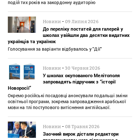
подій тих років на закордонну аудиторію
-
Новини
09 Липня 2026
До переліку постатей для галерей у
школах увійшли два десятки видатних
українців та українок
Голосування за варіанти відбувалось у "Дії"
-
Новини
30 Червня 2026
У школах окупованого Мелітополя
запровадять підручник з “історії
Новоросії”
Окремо російські посадовці анонсували подальші зміни
освітньої програми, зокрема запровадження арабської
мови на тлі поступового витіснення англійської.
-
Новини
08 Травня 2026
Заочний вирок дістали редактори
пропагандистського підручника з