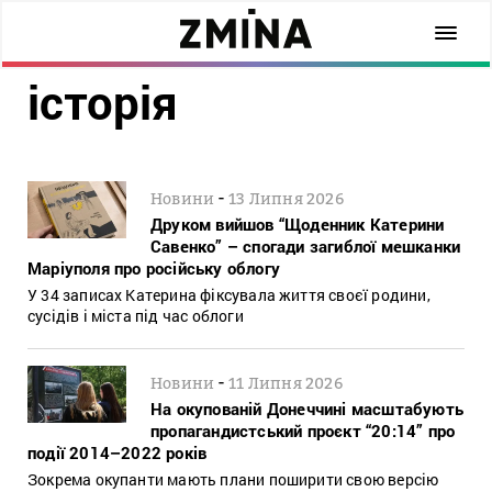
історія
-
Новини
13 Липня 2026
Друком вийшов “Щоденник Катерини
Савенко” – спогади загиблої мешканки
Маріуполя про російську облогу
У 34 записах Катерина фіксувала життя своєї родини,
сусідів і міста під час облоги
-
Новини
11 Липня 2026
На окупованій Донеччині масштабують
пропагандистський проєкт “20:14” про
події 2014–2022 років
Зокрема окупанти мають плани поширити свою версію