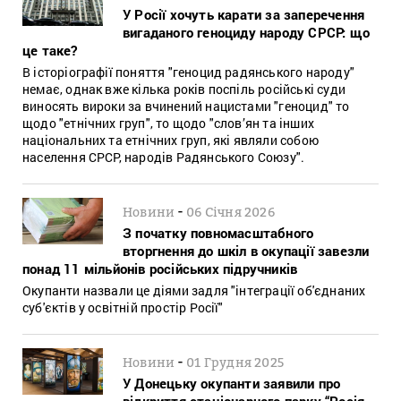
У Росії хочуть карати за заперечення
вигаданого геноциду народу СРСР: що
це таке?
В історіографії поняття "геноцид радянського народу"
немає, однак вже кілька років поспіль російські суди
виносять вироки за вчинений нацистами "геноцид" то
щодо "етнічних груп", то щодо "слов’ян та інших
національних та етнічних груп, які являли собою
населення СРСР, народів Радянського Союзу".
-
Новини
06 Січня 2026
З початку повномасштабного
вторгнення до шкіл в окупації завезли
понад 11 мільйонів російських підручників
Окупанти назвали це діями задля "інтеграції об'єднаних
суб'єктів у освітній простір Росії"
-
Новини
01 Грудня 2025
У Донецьку окупанти заявили про
відкриття стаціонарного парку “Росія –