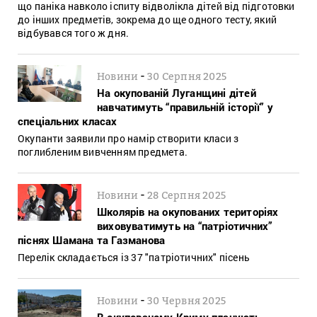
що паніка навколо іспиту відволікла дітей від підготовки
до інших предметів, зокрема до ще одного тесту, який
відбувався того ж дня.
-
Новини
30 Серпня 2025
На окупованій Луганщині дітей
навчатимуть “правильній історії” у
спеціальних класах
Окупанти заявили про намір створити класи з
поглибленим вивченням предмета.
-
Новини
28 Серпня 2025
Школярів на окупованих територіях
виховуватимуть на “патріотичних”
піснях Шамана та Газманова
Перелік складається із 37 "патріотичних" пісень
-
Новини
30 Червня 2025
В окупованому Криму планують