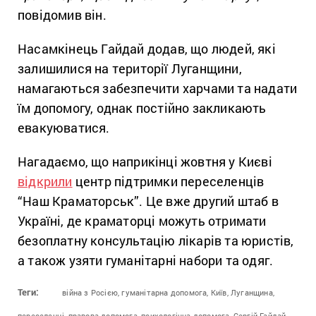
повідомив він.
Насамкінець Гайдай додав, що людей, які
залишилися на території Луганщини,
намагаються забезпечити харчами та надати
їм допомогу, однак постійно закликають
евакуюватися.
Нагадаємо, що наприкінці жовтня у Києві
відкрили
центр підтримки переселенців
“Наш Краматорськ”. Це вже другий штаб в
Україні, де краматорці можуть отримати
безоплатну консультацію лікарів та юристів,
а також узяти гуманітарні набори та одяг.
Теги:
війна з Росією,
гуманітарна допомога,
Київ,
Луганщина,
переселенці,
правова допомога,
психологічна допомога,
Сергій Гайдай,