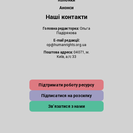
Анонси
Наші контакти
Головна редакторка:
Ольга
Падірякова
E-mail редакції:
op@humanrights.org.ua
Поштова
адреса:
04071, м.
Київ, а/с 33
Підтримати роботу ресурсу
Підписатися на розсилку
Зв’язатися з нами