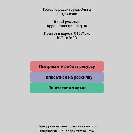
Головна редакторка:
Ольга
Падірякова
E-mail редакції:
op@humanrights.org.ua
Поштова
адреса:
04071, м.
Київ, а/с 33
Підтримати роботу ресурсу
Підписатися на розсилку
Зв’язатися з нами
Передрук матеріалів тільки за наявності
гіперпосилання на https://zmina.info/