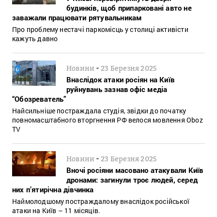
будинків, щоб припарковані авто не
заважали працювати рятувальникам
Про проблему нестачі паркомісць у столиці активісти
кажуть давно
-
Новини
23 Березня 2025
Внаслідок атаки росіян на Київ
руйнувань зазнав офіс медіа
“Обозреватель”
Найсильніше постраждала студія, звідки до початку
повномасштабного вторгнення РФ велося мовлення Oboz
TV
-
Новини
23 Березня 2025
Вночі росіяни масовано атакували Київ
дронами: загинули троє людей, серед
них п’ятирічна дівчинка
Наймолодшому постраждалому внаслідок російської
атаки на Київ – 11 місяців.