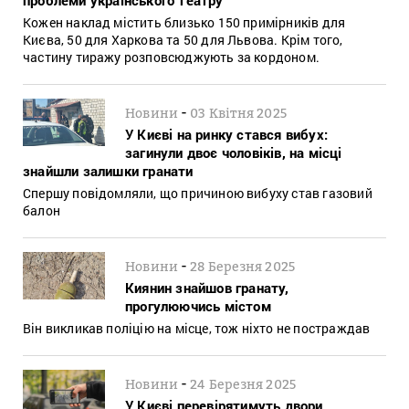
Кожен наклад містить близько 150 примірників для
Києва, 50 для Харкова та 50 для Львова. Крім того,
частину тиражу розповсюджують за кордоном.
-
Новини
03 Квітня 2025
У Києві на ринку стався вибух:
загинули двоє чоловіків, на місці
знайшли залишки гранати
Спершу повідомляли, що причиною вибуху став газовий
балон
-
Новини
28 Березня 2025
Киянин знайшов гранату,
прогулюючись містом
Він викликав поліцію на місце, тож ніхто не постраждав
-
Новини
24 Березня 2025
У Києві перевірятимуть двори