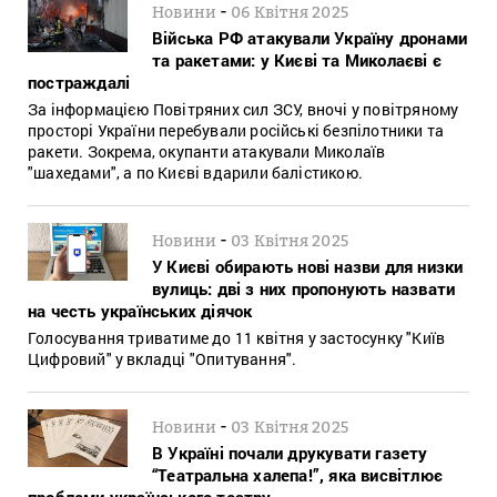
-
Новини
06 Квітня 2025
Війська РФ атакували Україну дронами
та ракетами: у Києві та Миколаєві є
постраждалі
За інформацією Повітряних сил ЗСУ, вночі у повітряному
просторі України перебували російські безпілотники та
ракети. Зокрема, окупанти атакували Миколаїв
"шахедами", а по Києві вдарили балістикою.
-
Новини
03 Квітня 2025
У Києві обирають нові назви для низки
вулиць: дві з них пропонують назвати
на честь українських діячок
Голосування триватиме до 11 квітня у застосунку "Київ
Цифровий" у вкладці "Опитування".
-
Новини
03 Квітня 2025
В Україні почали друкувати газету
“Театральна халепа!”, яка висвітлює
проблеми українського театру