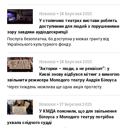
-
Новини
18 Березня 2025
У столичних театрах вистави роблять
доступними для людей з порушеннями
зору завдяки аудіодескрипції
Послуга безоплатна, бо доступна у межах гранту від
Українського культурного фонду.
-
Новини
18 Березня 2025
“Акторки – люди, а не реквізит”: у
Києві знову відбувся мітинг з вимогою
звільнити режисера Молодого театру Андрія Білоуса
Через тиждень можлива ще одна акція протесту.
-
Новини
17 Березня 2025
У КМДА пояснили, що для звільнення
Білоуса з Молодого театру потрібна
ухвала слідчого судді