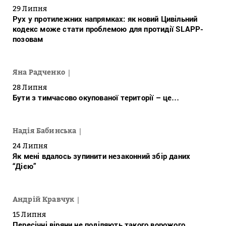
29 Липня
Рух у протилежних напрямках: як новий Цивільний
кодекс може стати проблемою для протидії SLAPP-
позовам
Яна Радченко
28 Липня
Бути з тимчасово окупованої території – це…
Надія Бабинська
24 Липня
Як мені вдалось зупинити незаконний збір даних
“Дією”
Андрій Кравчук
15 Липня
Пересічні віряни не поділяють такого ворожого