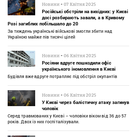
-
Новини
07 Квітня 2025
Російські обстріли на вихідних: у Києві
досі розбирають завали, а в Кривому
Розі загиблих побільшало до 20
За тиждень українські військові змогли збити над
Україною майже пів тисячі цілей
-
Новини
06 Квітня 2025
Росіяни вдруге пошкодили офіс
українського іномовлення в Києві
Будівля вже вдруге потрапляє під обстріл окупантів
-
Новини
06 Квітня 2025
У Києві через балістичну атаку загинув
чоловік
Серед травмованих у Києві – чоловіки віком від 36 до 57
років. Двох із них госпіталізували.