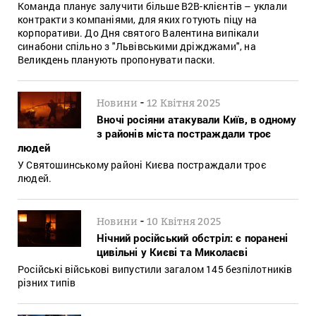
Команда планує залучити більше B2B-клієнтів – уклали
контракти з компаніями, для яких готують піцу на
корпоративи. До Дня святого Валентина випікали
синабони спільно з "Львівськими дріжджами", на
Великдень планують пропонувати паски.
-
Новини
12 Квітня 2025
Вночі росіяни атакували Київ, в одному
з районів міста постраждали троє
людей
У Святошинському районі Києва постраждали троє
людей.
-
Новини
10 Квітня 2025
Нічний російський обстріл: є поранені
цивільні у Києві та Миколаєві
Російські військові випустили загалом 145 безпілотників
різних типів