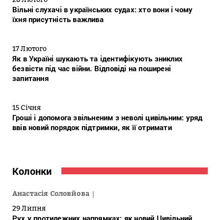
Вільні слухачі в українських судах: хто вони і чому
їхня присутність важлива
17 Лютого
Як в Україні шукають та ідентифікують зниклих
безвісти під час війни. Відповіді на поширені
запитання
15 Січня
Гроші і допомога звільненим з неволі цивільним: уряд
ввів новий порядок підтримки, як її отримати
Колонки
Анастасія Соловйова
29 Липня
Рух у протилежних напрямках: як новий Цивільний