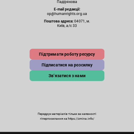
Падірякова
E-mail редакції:
op@humanrights.org.ua
Поштова
адреса:
04071, м.
Київ, а/с 33
Підтримати роботу ресурсу
Підписатися на розсилку
Зв’язатися з нами
Передрук матеріалів тільки за наявності
гіперпосилання на https://zmina.info/