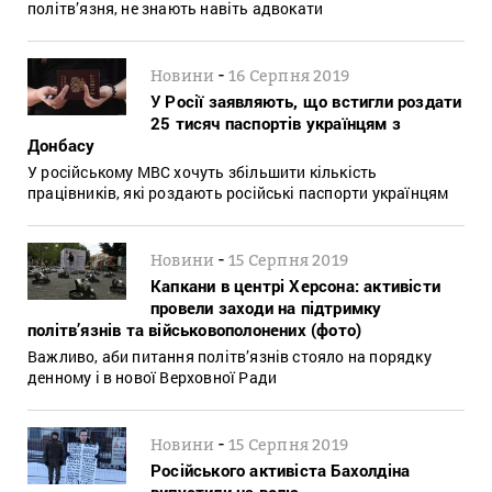
політв’язня, не знають навіть адвокати
-
Новини
16 Серпня 2019
У Росії заявляють, що встигли роздати
25 тисяч паспортів українцям з
Донбасу
У російському МВС хочуть збільшити кількість
працівників, які роздають російські паспорти українцям
-
Новини
15 Серпня 2019
Капкани в центрі Херсона: активісти
провели заходи на підтримку
політв’язнів та військовополонених (фото)
Важливо, аби питання політв’язнів стояло на порядку
денному і в нової Верховної Ради
-
Новини
15 Серпня 2019
Російського активіста Бахолдіна
випустили на волю