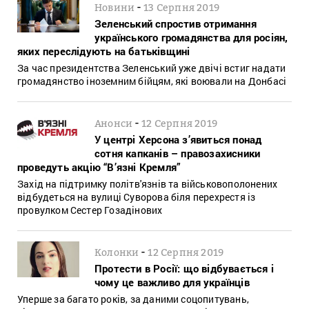
-
Новини
13 Серпня 2019
Зеленський спростив отримання
українського громадянства для росіян,
яких переслідують на батьківщині
За час президентства Зеленський уже двічі встиг надати
громадянство іноземним бійцям, які воювали на Донбасі
-
Анонси
12 Серпня 2019
У центрі Херсона з’явиться понад
сотня капканів – правозахисники
проведуть акцію “В’язні Кремля”
Захід на підтримку політв'язнів та військовополонених
відбудеться на вулиці Суворова біля перехрестя із
провулком Сестер Гозадінових
-
Колонки
12 Серпня 2019
Протести в Росії: що відбувається і
чому це важливо для українців
Уперше за багато років, за даними соцопитувань,