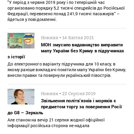
"У період з червня 2019 року і по теперішній час
організовано порядку 5,2 тисячі спецрейсів до Російської
Федерації, перевезено понад 241,9 тисячі пасажирів" –
йдеться у повідомленні.
-
Новини
14 Квітня 2021
МОН змусило видавництво виправити
мапу України без Криму в підручниках
з історії
До електронного варіанту підручника для 10 класу, в
якому раніше викладачі помітили мапу України без Криму,
внесли правки та повернули український півострів.
-
Новини
22 Серпня 2019
Звільнення політв’язнів і моряків є
предметом торгу за повернення Росії
до G8 – Зеркаль
Але станом на вечір 21 серпня жодної офіційної
інформації російська сторона не надала