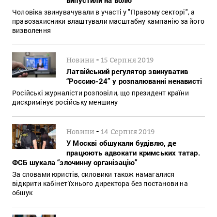
Чоловіка звинувачували в участі у "Правому секторі", а
правозахисники влаштували масштабну кампанію за його
визволення
-
Новини
15 Серпня 2019
Латвійський регулятор звинуватив
“Россию-24” у розпалюванні ненависті
Російські журналісти розповіли, що президент країни
дискримінує російську меншину
-
Новини
14 Серпня 2019
У Москві обшукали будівлю, де
працюють адвокати кримських татар.
ФСБ шукала “злочинну організацію”
За словами юристів, силовики також намагалися
відкрити кабінет їхнього директора без постанови на
обшук