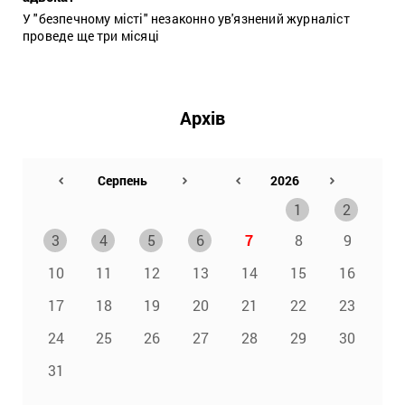
У "безпечному місті" незаконно ув'язнений журналіст
проведе ще три місяці
Архів
1
2
3
4
5
6
7
8
9
10
11
12
13
14
15
16
17
18
19
20
21
22
23
24
25
26
27
28
29
30
31