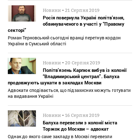
-
Новини
21 Серпня 2019
Росія повернула Україні політв’язня,
обвинуваченого в участі у “Правому
секторі”
Роман Терновський сьогодні вранці перетнув кордон
України в Сумський області
-
Новини
20 Серпня 2019
Політв’язень Карпюк вибув із колонії
“Владимирський централ”. Балуха
продовжують шукати в закладах Москви
Адвокати сподівається, що підзахисних можуть готувати
на видавання Україні
-
Новини
16 Серпня 2019
Балуха перевезли з колонії міста
Торжок до Москви – адвокат
Однак до якого саме закладу в Москві перевезли