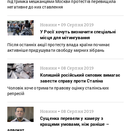
підтримка мешканцями Москви протестів перевищила
негативне до них ставлення
-
Новини
09 Серпня 2019
У Росії хочуть визначити спеціальні
місця для мітингування
Після останніх акції протесту влада країни починає
активніше придушувати свободу мирних зібрань
-
Новини
08 Серпня 2019
Колишній російський силовик вимагає
завести справу проти Сталіна
Чоловік хоче отримати правову оцінку сталінських
репресій
-
Новини
08 Серпня 2019
Сущенка перевели у камеру з
кращими умовами, ніж раніше –
адвокат