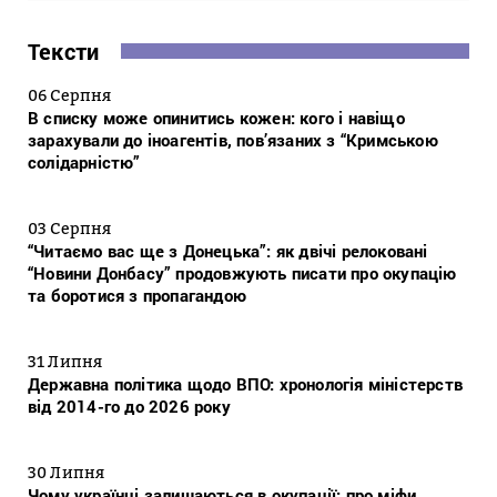
Тексти
06 Серпня
В списку може опинитись кожен: кого і навіщо
зарахували до іноагентів, пов’язаних з “Кримською
солідарністю”
03 Серпня
“Читаємо вас ще з Донецька”: як двічі релоковані
“Новини Донбасу” продовжують писати про окупацію
та боротися з пропагандою
31 Липня
Державна політика щодо ВПО: хронологія міністерств
від 2014-го до 2026 року
30 Липня
Чому українці залишаються в окупації: про міфи,