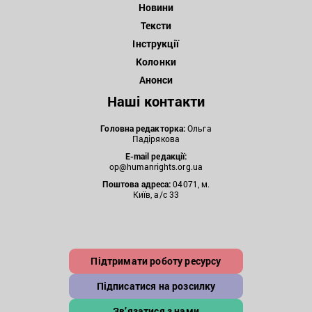
Новини
Тексти
Інструкції
Колонки
Анонси
Наші контакти
Головна редакторка:
Ольга
Падірякова
E-mail редакції:
op@humanrights.org.ua
Поштова
адреса:
04071, м.
Київ, а/с 33
Підтримати роботу ресурсу
Підписатися на розсилку
Зв’язатися з нами