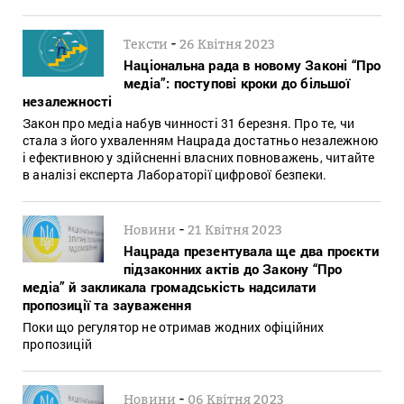
-
Тексти
26 Квітня 2023
Національна рада в новому Законі “Про
медіа”: поступові кроки до більшої
незалежності
Закон про медіа набув чинності 31 березня. Про те, чи
стала з його ухваленням Нацрада достатньо незалежною
і ефективною у здійсненні власних повноважень, читайте
в аналізі експерта Лабораторії цифрової безпеки.
-
Новини
21 Квітня 2023
Нацрада презентувала ще два проєкти
підзаконних актів до Закону “Про
медіа” й закликала громадськість надсилати
пропозиції та зауваження
Поки що регулятор не отримав жодних офіційних
пропозицій
-
Новини
06 Квітня 2023