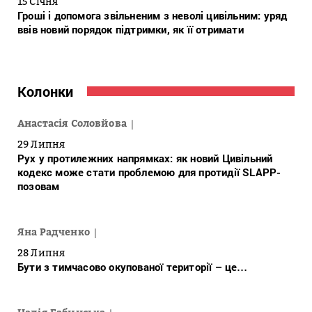
15 Січня
Гроші і допомога звільненим з неволі цивільним: уряд
ввів новий порядок підтримки, як її отримати
Колонки
Анастасія Соловйова
29 Липня
Рух у протилежних напрямках: як новий Цивільний
кодекс може стати проблемою для протидії SLAPP-
позовам
Яна Радченко
28 Липня
Бути з тимчасово окупованої території – це…