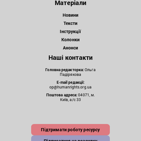
Матеріали
Новини
Тексти
Інструкції
Колонки
Анонси
Наші контакти
Головна редакторка:
Ольга
Падірякова
E-mail редакції:
op@humanrights.org.ua
Поштова
адреса:
04071, м.
Київ, а/с 33
Підтримати роботу ресурсу
Підписатися на розсилку