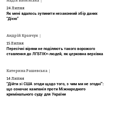
Надія Бабинська
24 Липня
Як мені вдалось зупинити незаконний збір даних
“Дією”
Андрій Кравчук
15 Липня
Пересічні віряни не поділяють такого ворожого
ставлення до ЛГБТІК+-людей, як церковна верхівка
Катерина Рашевська
14 Липня
“Дійти зі США згоди щодо того, з чим ми не згодні”:
що означає кампанія проти Міжнародного
кримінального суду для України