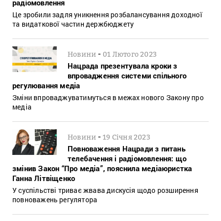
радіомовлення
Це зробили задля уникнення розбалансування доходної
та видаткової частин держбюджету
-
Новини
01 Лютого 2023
Нацрада презентувала кроки з
впровадження системи спільного
регулювання медіа
Зміни впроваджуватимуться в межах нового Закону про
медіа
-
Новини
19 Січня 2023
Повноваження Нацради з питань
телебачення і радіомовлення: що
змінив Закон “Про медіа”, пояснила медіаюристка
Ганна Літвіщенко
У суспільстві триває жвава дискусія щодо розширення
повноважень регулятора