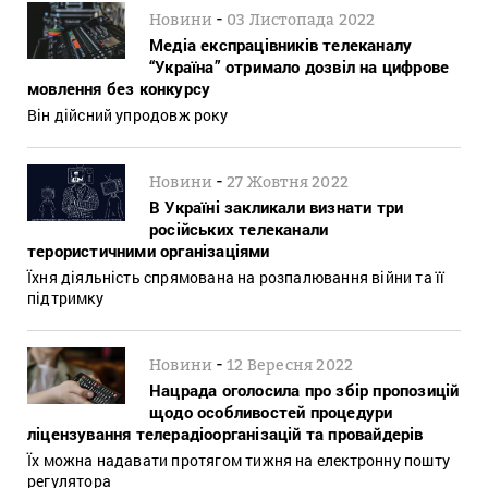
-
Новини
03 Листопада 2022
Медіа експрацівників телеканалу
“Україна” отримало дозвіл на цифрове
мовлення без конкурсу
Він дійсний упродовж року
-
Новини
27 Жовтня 2022
В Україні закликали визнати три
російських телеканали
терористичними організаціями
Їхня діяльність спрямована на розпалювання війни та її
підтримку
-
Новини
12 Вересня 2022
Нацрада оголосила про збір пропозицій
щодо особливостей процедури
ліцензування телерадіоорганізацій та провайдерів
Їх можна надавати протягом тижня на електронну пошту
регулятора