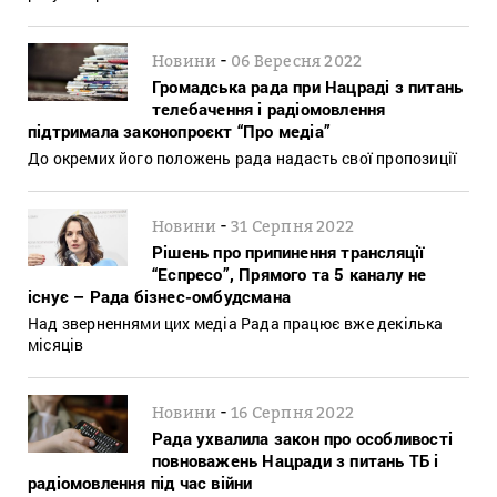
-
Новини
06 Вересня 2022
Громадська рада при Нацраді з питань
телебачення і радіомовлення
підтримала законопроєкт “Про медіа”
До окремих його положень рада надасть свої пропозиції
-
Новини
31 Серпня 2022
Рішень про припинення трансляції
“Еспресо”, Прямого та 5 каналу не
існує – Рада бізнес-омбудсмана
Над зверненнями цих медіа Рада працює вже декілька
місяців
-
Новини
16 Серпня 2022
Рада ухвалила закон про особливості
повноважень Нацради з питань ТБ і
радіомовлення під час війни