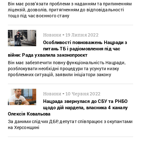
Він має розв’язати проблеми з наданням та припиненням
ліцензій, дозволів, притягненням до відповідальності
тощо під час воєнного стану
-
Новини
19 Липня 2022
Особливості повноважень Нацради з
питань ТБ і радіомовлення під час
війни: Рада ухвалила законопроєкт
Він має забезпечити повну функціональність Нацради,
розблокувати необхідні процедури та усунути низку
проблемних ситуацій, заявили ініціатори закону
-
Новини
10 Червня 2022
Нацрада звернулася до СБУ та РНБО
щодо дій нардепа, власника 4 каналу
Олексія Ковальова
За даними слідчих ДБР, депутат співпрацює з окупантами
на Херсонщині