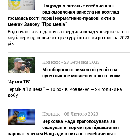
Нацрада з питань телебачення і
радіомовлення винесла на розгляд
громадськості перші нормативно-правові акти в
межах Закону “Про медіа”
Водночас на засідання затвердили склад універсального
медіасервісу, оновили структуру і штатний розпис на 2023
рік
-
Новини
23 Березня 2023
Міноборони отримало ліцензію на
супутникове мовлення з логотипом
“Армія ТБ”
Термін дії ліцензії — 10 років, мовлення — 24 години на
добу
-
Новини
08 Лютого 2023
Верховна Рада проголосувала за
скасування норми про підвищення
зарплат членам Нацради з питань телебачення і