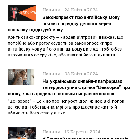
-
Новини
24 Квітня 2024
Законопроєкт про англійську мову
зняли з порядку денного через
поправку щодо дубляжу
Критик законопроєкту – нардеп В’ятрович вважає, що
потрібно або проголосувати за законопроєкт про
англійську мову в його нинішньому вигляді, тобто без
втручання у сферу кіно, або взагалі його відхилити.
-
Новини
08 Квітня 2024
На українських онлайн-платформах
тепер доступна стрічка “Цензорка” про
жінку, яка народила в жіночій виправній колонії
“Цензорка” – це кіно про непрості долі жінок, які, попри
всі складні обставини, мріють про щасливе життя й
вбачають його сенс у дітях.
-
Новини
19 Березня 2024
У Британії навчатимуть координаторів