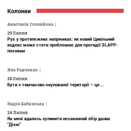
Колонки
Анастасія Соловйова
29 Липня
Рух у протилежних напрямках: як новий Цивільний
кодекс може стати проблемою для протидії SLAPP-
позовам
Яна Радченко
28 Липня
Бути з тимчасово окупованої території – це…
Надія Бабинська
24 Липня
Як мені вдалось зупинити незаконний збір даних
“Дією”