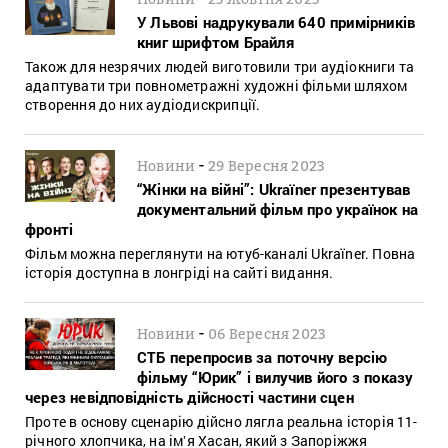
У Львові надрукували 640 примірників
книг шрифтом Брайля
Також для незрячих людей виготовили три аудіокниги та
адаптувати три повнометражні художні фільми шляхом
створення до них аудіодискрипції.
-
Новини
29 Вересня 2023
“Жінки на війні”: Ukraïner презентував
документальний фільм про українок на
фронті
Фільм можна переглянути на ютуб-каналі Ukraïner. Повна
історія доступна в лонгріді на сайті видання.
-
Новини
06 Вересня 2023
СТБ перепросив за поточну версію
фільму “Юрик” і вилучив його з показу
через невідповідність дійсності частини сцен
Проте в основу сценарію дійсно лягла реальна історія 11-
річного хлопчика, на імʼя Хасан, який з Запоріжжя