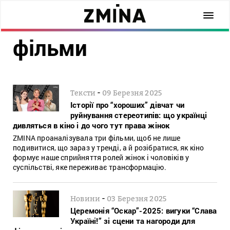
фільми
-
Тексти
09 Березня 2025
Історії про “хороших” дівчат чи
руйнування стереотипів: що українці
дивляться в кіно і до чого тут права жінок
ZMINA проаналізувала три фільми, щоб не лише
подивитися, що зараз у тренді, а й розібратися, як кіно
формує наше сприйняття ролей жінок і чоловіків у
суспільстві, яке переживає трансформацію.
-
Новини
03 Березня 2025
Церемонія “Оскар”-2025: вигуки “Слава
Україні!” зі сцени та нагороди для