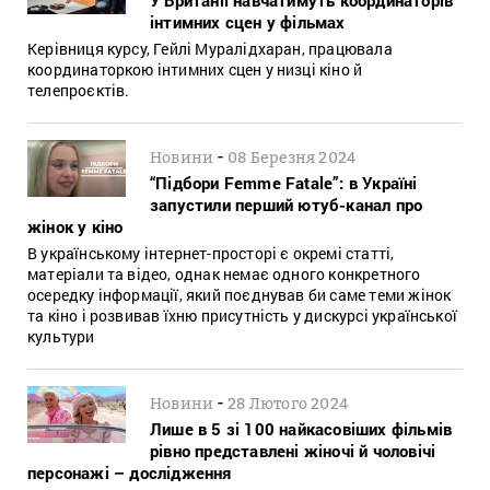
інтимних сцен у фільмах
Керівниця курсу, Гейлі Муралідхаран, працювала
координаторкою інтимних сцен у низці кіно й
телепроєктів.
-
Новини
08 Березня 2024
“Підбори Femme Fatale”: в Україні
запустили перший ютуб-канал про
жінок у кіно
В українському інтернет-просторі є окремі статті,
матеріали та відео, однак немає одного конкретного
осередку інформації, який поєднував би саме теми жінок
та кіно і розвивав їхню присутність у дискурсі української
культури
-
Новини
28 Лютого 2024
Лише в 5 зі 100 найкасовіших фільмів
рівно представлені жіночі й чоловічі
персонажі – дослідження