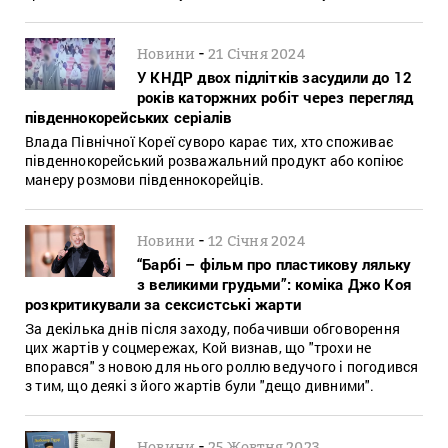
-
Новини
21 Січня 2024
У КНДР двох підлітків засудили до 12
років каторжних робіт через перегляд
південнокорейських серіалів
Влада Північної Кореї суворо карає тих, хто споживає
південнокорейський розважальний продукт або копіює
манеру розмови південнокорейців.
-
Новини
12 Січня 2024
“Барбі – фільм про пластикову ляльку
з великими грудьми”: коміка Джо Коя
розкритикували за сексистські жарти
За декілька днів після заходу, побачивши обговорення
цих жартів у соцмережах, Кой визнав, що "трохи не
впорався" з новою для нього роллю ведучого і погодився
з тим, що деякі з його жартів були "дещо дивними".
-
Новини
25 Жовтня 2023