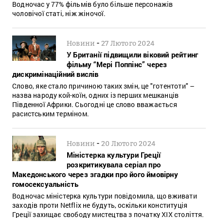
Водночас у 77% фільмів було більше персонажів
чоловічої статі, ніж жіночої.
-
Новини
27 Лютого 2024
У Британії підвищили віковий рейтинг
фільму “Мері Поппінс” через
дискримінаційний вислів
Слово, яке стало причиною таких змін, це "готентоти" –
назва народу кой-коїн, одних із перших мешканців
Південної Африки. Сьогодні це слово вважається
расистським терміном.
-
Новини
20 Лютого 2024
Міністерка культури Греції
розкритикувала серіал про
Македонського через згадки про його ймовірну
гомосексуальність
Водночас міністерка культури повідомила, що вживати
заходів проти Netflix не будуть, оскільки конституція
Греції захищає свободу мистецтва з початку XIX століття.