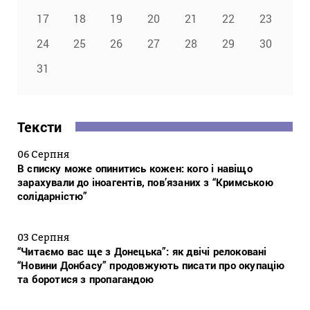
17
18
19
20
21
22
23
24
25
26
27
28
29
30
31
Тексти
06 Серпня
В списку може опинитись кожен: кого і навіщо
зарахували до іноагентів, пов’язаних з “Кримською
солідарністю”
03 Серпня
“Читаємо вас ще з Донецька”: як двічі релоковані
“Новини Донбасу” продовжують писати про окупацію
та боротися з пропагандою