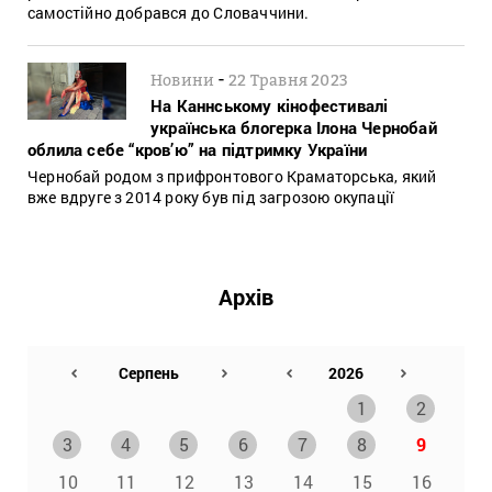
самостійно добрався до Словаччини.
-
Новини
22 Травня 2023
На Каннському кінофестивалі
українська блогерка Ілона Чернобай
облила себе “кров’ю” на підтримку України
Чернобай родом з прифронтового Краматорська, який
вже вдруге з 2014 року був під загрозою окупації
Архів
1
2
3
4
5
6
7
8
9
10
11
12
13
14
15
16