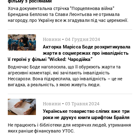
фільму з росіянами
Хоча документальна стрічка "Порцелянова війна"
Брендана Белломо та Слави Леонтьєва не отримала
нагороду, про Україну все ж згадували під час церемонії.
-
Новини
04 Грудня 2024
Акторка Марісса Боде розкритикувала
жарти в соцмережах про інвалідність
її героїні у фільмі “Wicked: Чародійка”
Водночас Боде наголосила, що її обурюють жарти та
агресивні коментарі, які зачіпають інвалідність
Нессарози. Вона підкреслила, що інвалідність – це не
вигадка, а реальність, з якою живуть люди.
-
Новини
03 Травня 2024
Українське товариство сліпих вже три
роки не друкує книги шрифтом Брайля
Не працюють і бібліотеки для незрячих людей, утримання
яких раніше фінансувало УТОС.