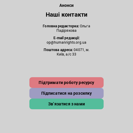
Анонси
Наші контакти
Головна редакторка:
Ольга
Падірякова
E-mail редакції:
op@humanrights.org.ua
Поштова
адреса:
04071, м.
Київ, а/с 33
Підтримати роботу ресурсу
Підписатися на розсилку
Зв’язатися з нами