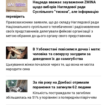
Нацрада вважає зауваження ZMINA
щодо виборів Наглядової ради
Суспільного “тиском”, але інформацію
перевірить
Правозахисники заявили, що до складу Наглядової ради
Національного суспільного телебачення і радіомовлення
своїх представників делегували фейкові організації з
метою обрання до цього органу свого представника
В Узбекистані повісилися дочка і мати:
чоловіка та свекруху засудили за
доведення їх до самогубства
Цькування жінки почалося через те, що вона не могла
народити сина
За пів року на Донбасі отримали
поранення та загинули 62 людини
Кількість постраждали та загиблих
збільшилась на 51% у порівняні з попереднім півріччям