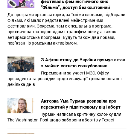
фестиваль феміністичного кіно
“Фільма”, доступ безкоштовний
До програми організаторки, за їхніми словами, відбирали
фільми, які мало представлені мейнстримними
фестивалями. Зокрема, там є спеціальна програма,
присвячена трансдосвідам і трансфемінізму, а також
антирасистська програма. Будуть також два покази,
пов’язані із ромським активізмом.
З Афганістану до України прямує літак
з майже сотнею евакуйованих
Перемовини за участі МЗС, Офісу
президента та розвідки щодо евакуації тривали останні
декілька днів
Акторка Ума Турман розповіла про
пережитий у підлітковому віці аборт
Турман написала критичну колонку для
The Washington Post щодо заборони абортів у Техасі