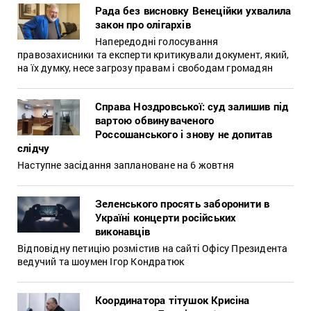
Рада без висновку Венеційки ухвалила
закон про олігархів
Напередодні голосування
правозахисники та експерти критикували документ, який,
на їх думку, несе загрозу правам і свободам громадян
Справа Ноздровської: суд залишив під
вартою обвинуваченого
Россошанського і знову не допитав
слідчу
Наступне засідання заплановане на 6 жовтня
Зеленського просять заборонити в
Україні концерти російських
виконавців
Відповідну петицію розмістив на сайті Офісу Президента
ведучий та шоумен Ігор Кондратюк
Координатора тітушок Крисіна