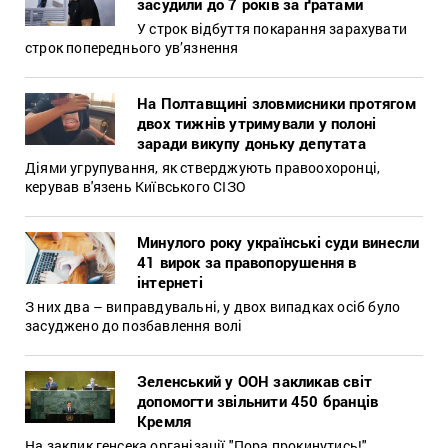
засудили до 7 років за ґратами
У строк відбуття покарання зарахувати
строк попереднього ув’язнення
На Полтавщині зловмисники протягом
двох тижнів утримували у полоні
заради викупу доньку депутата
Діями угрупування, як стверджують правоохоронці,
керував в'язень Київського СІЗО
Минулого року українські суди винесли
41 вирок за правопорушення в
інтернеті
З них два – виправдувальні, у двох випадках осіб було
засуджено до позбавлення волі
Зеленський у ООН закликав світ
допомогти звільнити 450 бранців
Кремля
На заклик генсека організації "Пора прокинутись!"