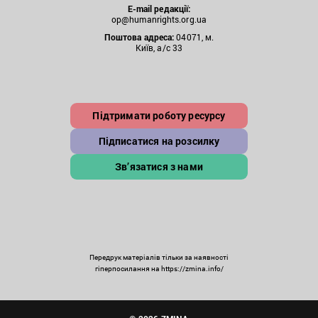
E-mail редакції:
op@humanrights.org.ua
Поштова
адреса:
04071, м.
Київ, а/с 33
Підтримати роботу ресурсу
Підписатися на розсилку
Зв’язатися з нами
Передрук матеріалів тільки за наявності
гіперпосилання на https://zmina.info/