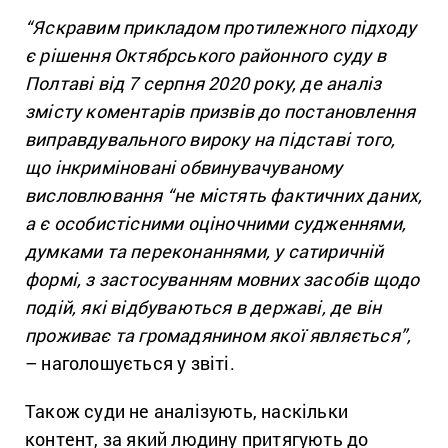
“Яскравим прикладом протилежного підходу
є
рішення Октябрського районного суду в
Полтаві від 7 серпня 2020 року, де а
наліз
змісту коментарів призвів до постановлення
виправдувального вироку
на підставі того,
що інкриміновані обвинувачуваному
висловлювання “не містять фактичних даних,
а є особистісними оціночними судженнями,
думками та переконаннями, у сатиричній
формі, з застосуванням мовних засобів щодо
подій, які
відбуваються в державі, де він
проживає та громадянином якої являється”,
– наголошується у звіті.
Також суди не аналізують, наскільки
контент, за який людину притягують до