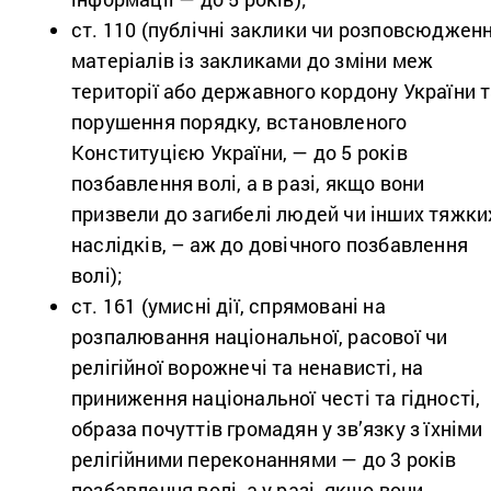
ст. 110 (публічні заклики чи розповсюджен
матеріалів із закликами до
зміни меж
території або державного кордону України 
порушення порядку, встановленого
Конституцією України, — до 5 років
позбавлення волі, а в
разі, якщо вони
призвели до загибелі людей чи інших тяжки
наслідків, –
аж до довічного позбавлення
волі);
ст. 161 (умисні дії, спрямовані на
розпалювання національної, расової чи
релігійної ворожнечі та ненависті, на
приниження національної честі та
гідності,
образа почуттів громадян у зв’язку з їхніми
релігійними переконаннями — до 3 років
позбавлення волі, а у разі, якщо вони