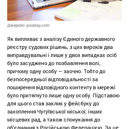
Джерело: pixabay.com
Як випливає з аналізу Єдиного державного
реєстру судових рішень, з
цих вироків два
виправдувальні і лише у двох випадках
осіб
було засуджено до позбавлення волі,
причому одну особу — заочно. Тобто до
безпосередньої відповідальності за
поширення відповідного
контенту в мережі
було притягнуто лише одну особу. Підставою
для цього став
заклик у фейсбуку до
захоплення Чугуївської міської, інших
місцевих рад,
а також спонукання до
об’єднання з Російською Федерацією. За це