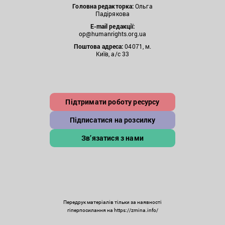
Головна редакторка:
Ольга
Падірякова
E-mail редакції:
op@humanrights.org.ua
Поштова
адреса:
04071, м.
Київ, а/с 33
Підтримати роботу ресурсу
Підписатися на розсилку
Зв’язатися з нами
Передрук матеріалів тільки за наявності
гіперпосилання на https://zmina.info/