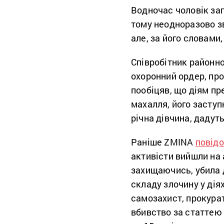
Водночас чоловік за
тому неодноразово з
але, за його словами,
Співробітник районно
охоронний ордер, прот
пообіцяв, що діям пр
махалля, його заступ
річна дівчина, дадуть
Раніше ZMINA
повід
активісти вийшли на 
захищаючись, убила 
складу злочину у дія
самозахист, прокура
вбивство за статтею 