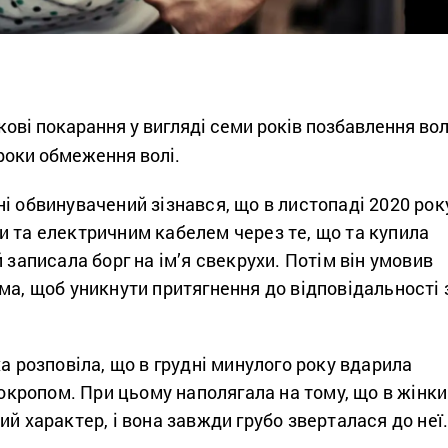
ові покарання у вигляді семи років позбавлення вол
 роки обмеження волі.
і обвинувачений зізнався, що в листопаді 2020 рок
и та електричним кабелем через те, що та купила
 записала борг на ім’я свекрухи. Потім він умовив
ма, щоб уникнути притягнення до відповідальності 
ха розповіла, що в грудні минулого року вдарила
ї окропом. При цьому наполягала на тому, що в жінки
ий характер, і вона завжди грубо зверталася до неї