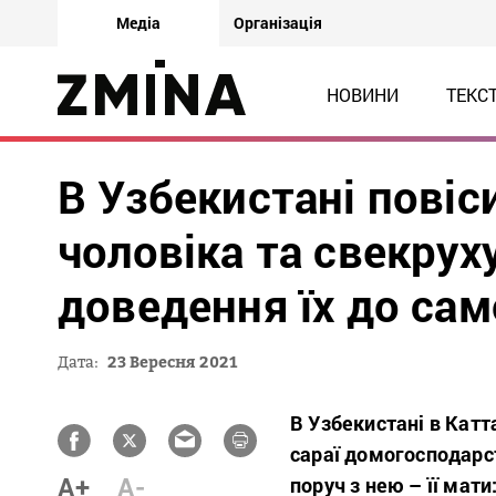
Медіа
Організація
НОВИНИ
ТЕКС
В Узбекистані повіс
чоловіка та свекрух
доведення їх до сам
Дата:
23 Вересня 2021
В Узбекистані в Катт
сараї домогосподарст
A+
A-
поруч з нею – її мати