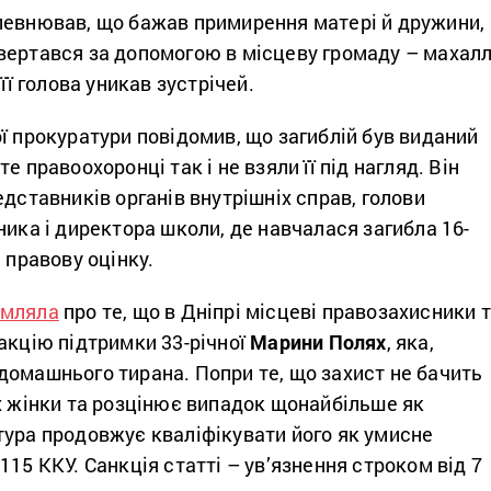
певнював, що бажав примирення матері й дружини,
вертався за допомогою в місцеву громаду – махалл
 її голова уникав зустрічей.
ї прокуратури повідомив, що загиблій був виданий
е правоохоронці так і не взяли її під нагляд. Він
едставників органів внутрішніх справ, голови
ника і директора школи, де навчалася загибла 16-
 правову оцінку.
омляла
про те, що в Дніпрі місцеві правозахисники 
акцію підтримки 33-річної
Марини Полях
, яка,
домашнього тирана. Попри те, що захист не бачить
х жінки та розцінює випадок щонайбільше як
тура продовжує кваліфікувати його як умисне
115 ККУ. Санкція статті – ув’язнення строком від 7