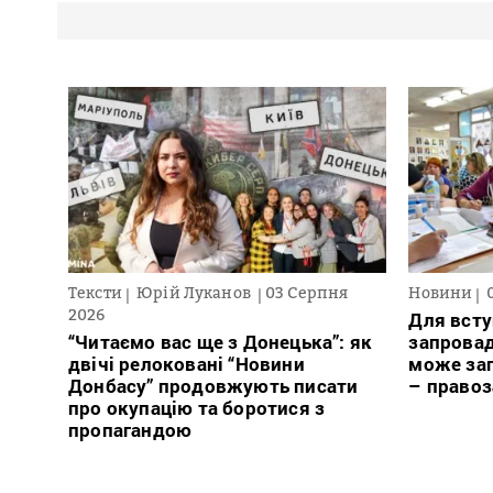
Тексти
Юрій Луканов
03 Серпня
Новини
2026
Для всту
“Читаємо вас ще з Донецька”: як
запровад
двічі релоковані “Новини
може заг
Донбасу” продовжують писати
– право
про окупацію та боротися з
пропагандою