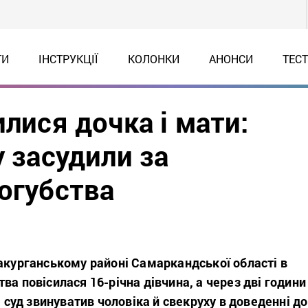
ТИ
ІНСТРУКЦІЇ
КОЛОНКИ
АНОНСИ
ТЕС
илися дочка і мати:
у засудили за
огубства
акурганському районі Самаркандської області в
ва повісилася 16-річна дівчина, а через дві години
: суд звинуватив чоловіка й свекруху в доведенні до