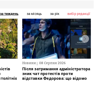
за тиждень
за місяць
за рік
вибір редакції
Новини
08 Серпня 2026
Текст
2026
істів
Після затримання адміністратора
с
зник чат протестів проти
В сп
столітніх
відставки Федорова: що відомо
кого 
іноаг
“Кри