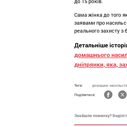
до 15 років.
Сама жінка до того як
заявами про насильс
реального захисту з 
Детальніше історі
домашнього насильс
дніпрянки, яка, з
Теги:
домашнє насильств
Поділитися:
Знайшли помилку? Виділіть