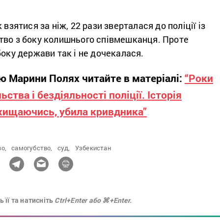
 взятися за ніж, 22 рази зверталася до поліції із
тво з боку колишнього співмешканця. Проте
боку держави так і не дочекалася.
ю Марини Полях читайте в матеріалі:
“Роки
тва і бездіяльності поліції. Історія
ахищаючись, убила кривдника”
о,
самогубство,
суд,
Узбекистан
 її та натисніть
Ctrl+Enter або ⌘+Enter.