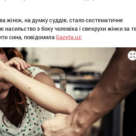
а жінок, на думку суддів, стало систематичне
 насильство з боку чоловіка і свекрухи жінки за те
ити сина, повідомила
Gazeta.uz
.