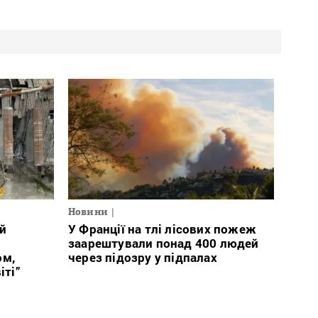
Новини
й
У Франції на тлі лісових пожеж
заарештували понад 400 людей
ом,
через підозру у підпалах
іті”