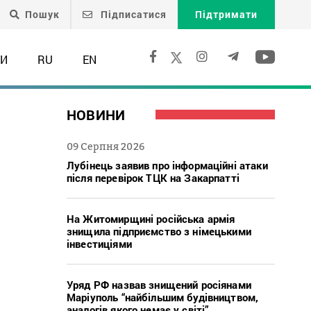
Пошук
Підписатися
Підтримати
ТИ
RU
EN
НОВИНИ
09 Серпня 2026
Лубінець заявив про інформаційні атаки
після перевірок ТЦК на Закарпатті
На Житомирщині російська армія
знищила підприємство з німецькими
інвестиціями
Уряд РФ назвав знищений росіянами
Маріуполь “найбільшим будівництвом,
аналогів якого немає у світі”