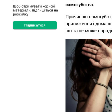
самогубства.
Щоб отримувати корисні
матеріали, підпишіться на
розсилку
Причиною самогубств
приниження і домашнє
Підписатися
що та не може народ