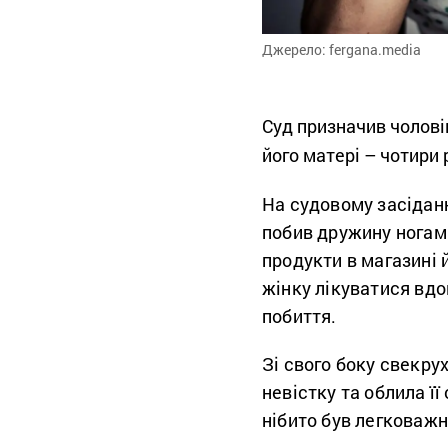
Джерело: fergana.media
Суд призначив чоловік
його матері – чотири
На судовому засіданн
побив дружину ногам
продукти в магазині й
жінку лікуватися вдо
побиття.
Зі свого боку свекру
невістку та облила ї
нібито був легковажн