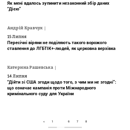
Як мені вдалось зупинити незаконний збір даних
“Дією”
Андрій Кравчук
15 Липня
Пересічні віряни не поділяють такого ворожого
ставлення до ЛГБТІК+-людей, як церковна верхівка
Катерина Рашевська
14 Липня
“Дійти зі США згоди щодо того, з чим ми не згодні”:
що означає кампанія проти Міжнародного
кримінального суду для України
<
1
6
7
8