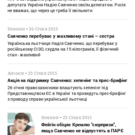
депутата України Надію Савченко своїм делегатом. Росія
не вважає, що через це треба її звільнити
-
Новини
26 Січня 2015
Савченко перебуває у жахливому стані – сестра
Українська льотчиця Надія Савченко, що перебуває у
російському СІЗО, схудла на 15 кілограмів, її фізичний
стан - жахливий
-
Анонси
23 Січня 2015
Акція на підтримку Савченко: хепенінг та прес-брифінг
26 січня правозахисники влаштують хепенінг під
Представництвом ЄС в Україні та проведуть прес-брифінг
з приводу справи української льотчиці
-
Новини
23 Січня 2015
Фейгін обіцяє Кремлю “сюрпризи”,
якщо Савченко не відпустять в ПАРЄ