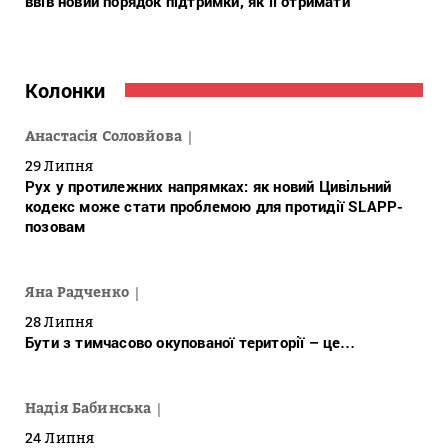
ввів новий порядок підтримки, як її отримати
Колонки
Анастасія Соловйова
29 Липня
Рух у протилежних напрямках: як новий Цивільний
кодекс може стати проблемою для протидії SLAPP-
позовам
Яна Радченко
28 Липня
Бути з тимчасово окупованої території – це…
Надія Бабинська
24 Липня