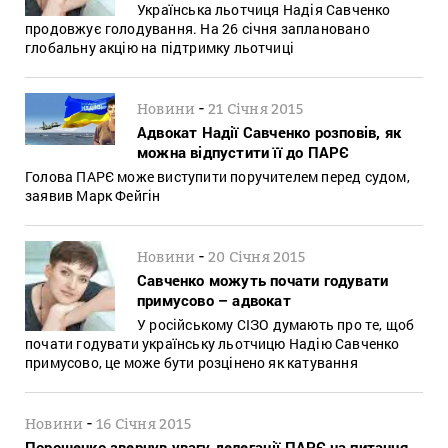
Українська льотчиця Надія Савченко
продовжує голодування. На 26 січня заплановано
глобальну акцію на підтримку льотчиці
-
Новини
21 Січня 2015
Адвокат Надії Савченко розповів, як
можна відпустити її до ПАРЄ
Голова ПАРЄ може виступити поручителем перед судом,
заявив Марк Фейгін
-
Новини
20 Січня 2015
Савченко можуть почати годувати
примусово – адвокат
У російському СІЗО думають про те, щоб
почати годувати українську льотчицю Надію Савченко
примусово, це може бути розцінено як катування
-
Новини
16 Січня 2015
Порошенко звернув увагу делегації ПАРЄ на питання