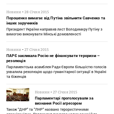
-
Новини
28 Січня 2015
Порошенко вимагає від Путіна звільнити Савченко та
інших заручників
Президент України направив лист Володимиру Путіну з
вимогою виконувати Мінські домовленості
-
Новини
27 Січня 2015
ПАРЄ закликала Росію не фінансувати тероризм –
резолюція
Парламентська асамблея Ради Європи більшістю голосів
ухвалила резолюцію щодо гуманітарної ситуації в Україні
та біженців
-
Новини
27 Січня 2015
Парламентарі проголосували за
визнання Росії агресором
Також "ДНР" та "ЛНР" названо терористичними