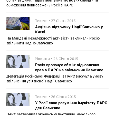
організаціями. Парламент вимагає нових санкцій та
обмеження повноважень Росії в ПАРЄ
-
Тексти
27 Січня 2015
Акція на підтримку Надії Савченко у
Києві
На Майдані Незалежності активісти закликали Росію
звільнити Надію Савченко
-
Новини
26 Січня 2015
Росія пропонує обмін: відновлення
прав в ПАРЄ на звільнення Савченко
Делегація Російської Федерації в ПАРЄ висунула умову
звільнення ув'язненої Надії Савченко
-
Тексти
26 Січня 2015
У Росії своє розуміння імунітету ПАРЄ
для Савченко
ПАРЄ затвердила українську льотчицю, народного