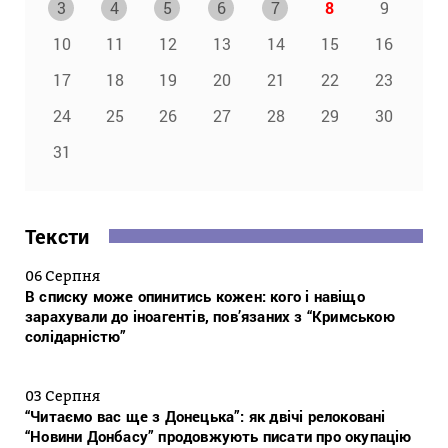
3
4
5
6
7
8
9
10
11
12
13
14
15
16
17
18
19
20
21
22
23
24
25
26
27
28
29
30
31
Тексти
06 Серпня
В списку може опинитись кожен: кого і навіщо
зарахували до іноагентів, пов’язаних з “Кримською
солідарністю”
03 Серпня
“Читаємо вас ще з Донецька”: як двічі релоковані
“Новини Донбасу” продовжують писати про окупацію