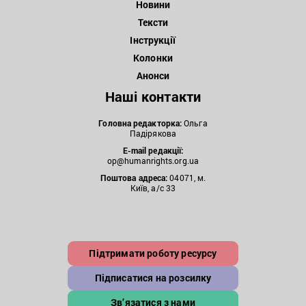
Новини
Тексти
Інструкції
Колонки
Анонси
Наші контакти
Головна редакторка:
Ольга
Падірякова
E-mail редакції:
op@humanrights.org.ua
Поштова
адреса:
04071, м.
Київ, а/с 33
Підтримати роботу ресурсу
Підписатися на розсилку
Зв’язатися з нами