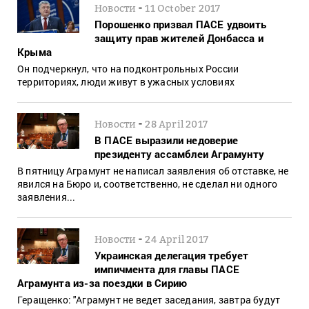
-
Новости
11 October 2017
Порошенко призвал ПАСЕ удвоить
защиту прав жителей Донбасса и
Крыма
Он подчеркнул, что на подконтрольных России
территориях, люди живут в ужасных условиях
-
Новости
28 April 2017
В ПАСЕ выразили недоверие
президенту ассамблеи Аграмунту
В пятницу Аграмунт не написал заявления об отставке, не
явился на Бюро и, соответственно, не сделал ни одного
заявления...
-
Новости
24 April 2017
Украинская делегация требует
импичмента для главы ПАСЕ
Аграмунта из-за поездки в Сирию
Геращенко: "Аграмунт не ведет заседания, завтра будут