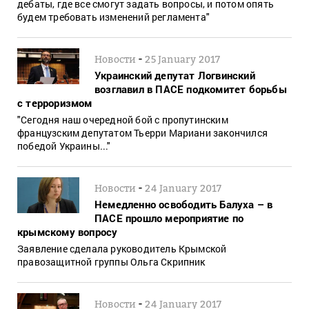
дебаты, где все смогут задать вопросы, и потом опять
будем требовать изменений регламента"
-
Новости
25 January 2017
Украинский депутат Логвинский
возглавил в ПАСЕ подкомитет борьбы
с терроризмом
"Сегодня наш очередной бой с пропутинским
французским депутатом Тьерри Мариани закончился
победой Украины..."
-
Новости
24 January 2017
Немедленно освободить Балуха – в
ПАСЕ прошло мероприятие по
крымскому вопросу
Заявление сделала руководитель Крымской
правозащитной группы Ольга Скрипник
-
Новости
24 January 2017