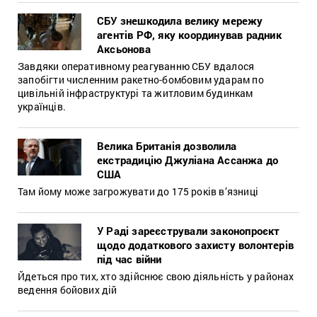
СБУ знешкодила велику мережу
агентів РФ, яку координував радник
Аксьонова
Завдяки оперативному реагуванню СБУ вдалося
запобігти численним ракетно-бомбовим ударам по
цивільній інфраструктурі та житловим будинкам
українців.
Велика Британія дозволила
екстрадицію Джуліана Ассанжа до
США
Там йому може загрожувати до 175 років в’язниці
У Раді зареєстрували законопроєкт
щодо додаткового захисту волонтерів
під час війни
Йдеться про тих, хто здійснює свою діяльність у районах
ведення бойових дій