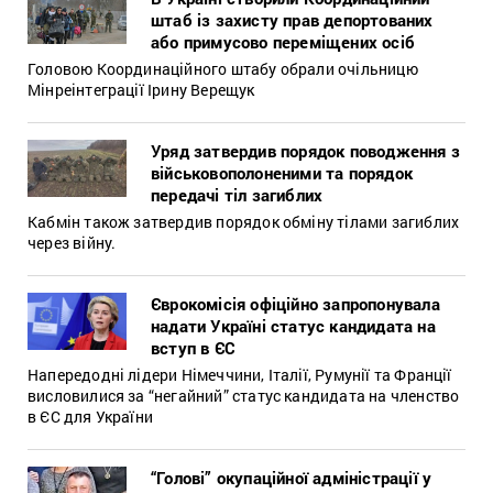
штаб із захисту прав депортованих
або примусово переміщених осіб
Головою Координаційного штабу обрали очільницю
Мінреінтеграції Ірину Верещук
Уряд затвердив порядок поводження з
військовополоненими та порядок
передачі тіл загиблих
Кабмін також затвердив порядок обміну тілами загиблих
через війну.
Єврокомісія офіційно запропонувала
надати Україні статус кандидата на
вступ в ЄС
Напередодні лідери Німеччини, Італії, Румунії та Франції
висловилися за “негайний” статус кандидата на членство
в ЄС для України
“Голові” окупаційної адміністрації у