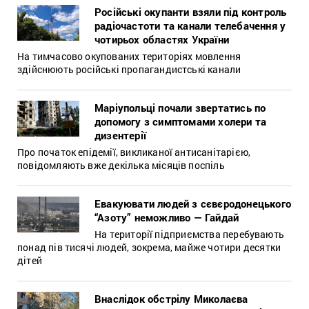
Російські окупанти взяли під контроль
радіочастоти та канали телебачення у
чотирьох областях України
На тимчасово окупованих територіях мовлення
здійснюють російські пропагандистські канали
Маріупольці почали звертатись по
допомогу з симптомами холери та
дизентерії
Про початок епідемії, викликаної антисанітарією,
повідомляють вже декілька місяців поспіль
Евакуювати людей з сєвєродонецького
“Азоту” неможливо — Гайдай
На території підприємства перебувають
понад пів тисячі людей, зокрема, майже чотири десятки
дітей
Внаслідок обстрілу Миколаєва