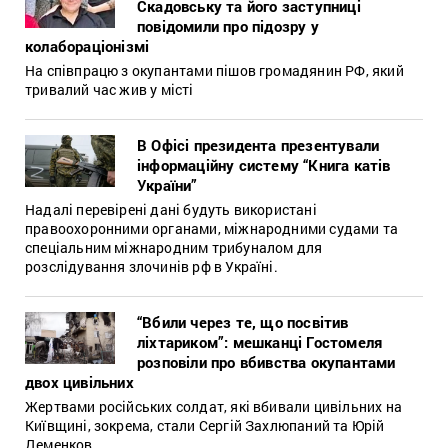
Скадовську та його заступниці
повідомили про підозру у
колабораціонізмі
На співпрацю з окупантами пішов громадянин РФ, який
тривалий час жив у місті
В Офісі президента презентували
інформаційну систему “Книга катів
України”
Надалі перевірені дані будуть використані
правоохоронними органами, міжнародними судами та
спеціальним міжнародним трибуналом для
розслідування злочинів рф в Україні.
“Вбили через те, що посвітив
ліхтариком”: мешканці Гостомеля
розповіли про вбивства окупантами
двох цивільних
Жертвами російських солдат, які вбивали цивільних на
Київщині, зокрема, стали Сергій Захлюпаний та Юрій
Деменков.