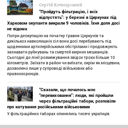
Сергій Кочмарський
“Пройдуть фільтрацію, і всіх
відпустять”: у березні в Циркунах під
Харковом окупанти викрали 9 чоловіків. Їхня доля досі
не відома
Попри деокупацію на початку травня Циркунів та
декількох навколишніх сіл вони досі перебувають під
щоденними артилерійськими обстрілами і продовжують
зазнавати руйнувань та смертей мирних мешканців.
Сьогодні до лінії розмежування звідси трохи більше 10
кілометрів. Заїхати в район чи виїхати, окрім як місцевим,
дозволено лише у супроводі військових або
правоохоронців.
“Сказали, що почалось моє
“перевиховання”: люди, які пройшли
через фільтраційні табори, розповіли
про катування російськими військовими
У фільтраційних таборах опинялись тисячі українців