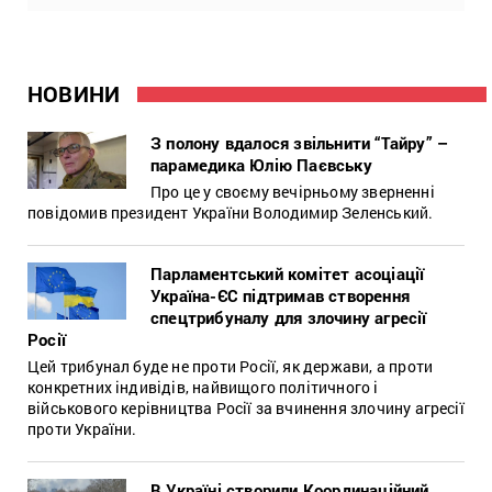
НОВИНИ
З полону вдалося звільнити “Тайру” –
парамедика Юлію Паєвську
Про це у своєму вечірньому зверненні
повідомив президент України Володимир Зеленський.
Парламентський комітет асоціації
Україна-ЄС підтримав створення
спецтрибуналу для злочину агресії
Росії
Цей трибунал буде не проти Росії, як держави, а проти
конкретних індивідів, найвищого політичного і
військового керівництва Росії за вчинення злочину агресії
проти України.
В Україні створили Координаційний