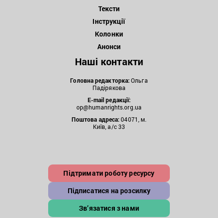
Тексти
Інструкції
Колонки
Анонси
Наші контакти
Головна редакторка:
Ольга
Падірякова
E-mail редакції:
op@humanrights.org.ua
Поштова
адреса:
04071, м.
Київ, а/с 33
Підтримати роботу ресурсу
Підписатися на розсилку
Зв’язатися з нами