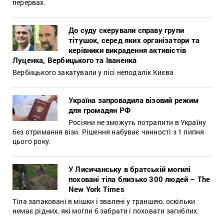
перервах.
До суду скерували справу групи
тітушок, серед яких організатори та
керівники викрадення активістів
Луценка, Вербицького та Іваненка
Вербицького закатували у лісі неподалік Києва
Україна запровадила візовий режим
для громадян РФ
Росіяни не зможуть потрапити в Україну
без отримання візи. Рішення набуває чинності з 1 липня
цього року.
У Лисичанську в братській могилі
поховані тіла близько 300 людей – The
New York Times
Тіла запаковані в мішки і звалені у траншею, оскільки
немає рідних, які могли б забрати і поховати загиблих.