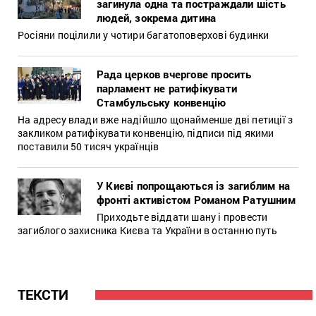
загинула одна та постраждали шість
людей, зокрема дитина
Росіяни поцілили у чотири багатоповерхові будинки
Рада церков вчергове просить
парламент не ратифікувати
Стамбульську конвенцію
На адресу влади вже надійшло щонайменше дві петиції з
закликом ратифікувати конвенцію, підписи під якими
поставили 50 тисяч українців
У Києві попрощаються із загиблим на
фронті активістом Романом Ратушним
Приходьте віддати шану і провести
загиблого захисника Києва та України в останню путь
ТЕКСТИ