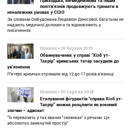
Приходька, Мемедемінова та інших
політв’язнів продовжують тримати в
неналежних умовах у СІЗО
За словами Омбудсмана Людмили Денісової, багатьом не
надають медичної допомоги та відмовляють у
побаченнях
-
Новини
18 Червня 2019
Обвинувачених у справі “Хізб ут-
Тахрір” кримських татар засудили до
ув’язнення
П'ятеро кримчан отримали від 12 до 17 років в'язниці
-
Новини
30 Серпня 2018
Етапування фігурантів “справи Хізб ут-
Тахрір” можна розцінити як воєнний
злочин – адвокат
"Їх перевозять у так званих "склянках" з речами. Це
абсолютно замкнутий простір"