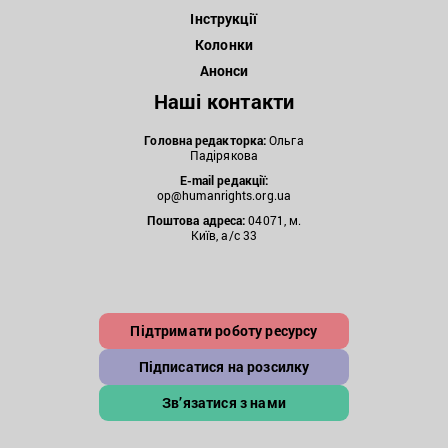
Інструкції
Колонки
Анонси
Наші контакти
Головна редакторка:
Ольга
Падірякова
E-mail редакції:
op@humanrights.org.ua
Поштова
адреса:
04071, м.
Київ, а/с 33
Підтримати роботу ресурсу
Підписатися на розсилку
Зв’язатися з нами