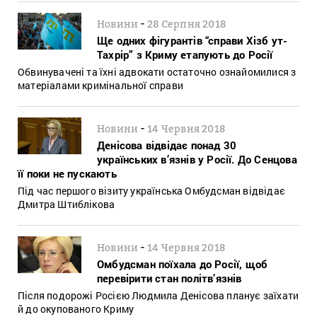
-
Новини
28 Серпня 2018
Ще одних фігурантів “справи Хізб ут-
Тахрір” з Криму етапують до Росії
Обвинувачені та їхні адвокати остаточно ознайомилися з
матеріалами кримінальної справи
-
Новини
14 Червня 2018
Денісова відвідає понад 30
українських в’язнів у Росії. До Сенцова
її поки не пускають
Під час першого візиту українська Омбудсман відвідає
Дмитра Штиблікова
-
Новини
14 Червня 2018
Омбудсман поїхала до Росії, щоб
перевірити стан політв’язнів
Після подорожі Росією Людмила Денісова планує заїхати
й до окупованого Криму