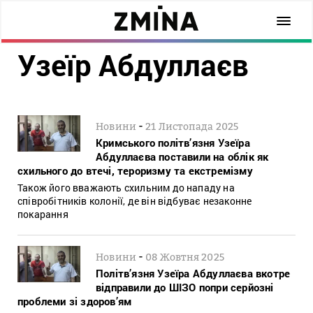
Узеїр Абдуллаєв
-
Новини
21 Листопада 2025
Кримського політв’язня Узеїра
Абдуллаєва поставили на облік як
схильного до втечі, тероризму та екстремізму
Також його вважають схильним до нападу на
співробітників колонії, де він відбуває незаконне
покарання
-
Новини
08 Жовтня 2025
Політв’язня Узеїра Абдуллаєва вкотре
відправили до ШІЗО попри серйозні
проблеми зі здоров’ям