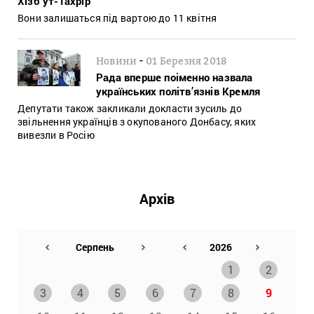
Хізб ут-Тахрір”
Вони залишаться під вартою до 11 квітня
-
Новини
01 Березня 2018
Рада вперше поіменно назвала
українських політв’язнів Кремля
Депутати також закликали докласти зусиль до
звільнення українців з окупованого Донбасу, яких
вивезли в Росію
Архів
1
2
3
4
5
6
7
8
9