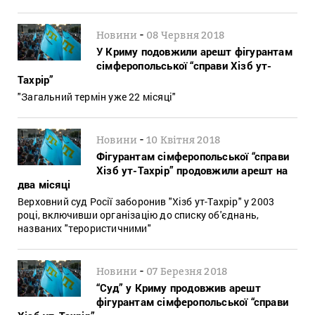
-
Новини
08 Червня 2018
У Криму подовжили арешт фігурантам
сімферопольської “справи Хізб ут-
Тахрір”
"Загальний термін уже 22 місяці"
-
Новини
10 Квітня 2018
Фігурантам сімферопольської “справи
Хізб ут-Тахрір” продовжили арешт на
два місяці
Верховний суд Росії заборонив "Хізб ут-Тахрір" у 2003
році, включивши організацію до списку об'єднань,
названих "терористичними"
-
Новини
07 Березня 2018
“Суд” у Криму продовжив арешт
фігурантам сімферопольської “справи