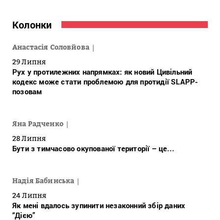
Колонки
Анастасія Соловйова
29 Липня
Рух у протилежних напрямках: як новий Цивільний
кодекс може стати проблемою для протидії SLAPP-
позовам
Яна Радченко
28 Липня
Бути з тимчасово окупованої території – це…
Надія Бабинська
24 Липня
Як мені вдалось зупинити незаконний збір даних
“Дією”