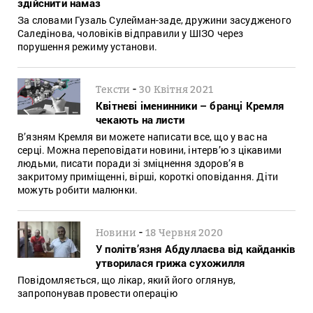
здійснити намаз
За словами Гузаль Сулейман-заде, дружини засудженого
Саледінова, чоловіків відправили у ШІЗО через
порушення режиму установи.
-
Тексти
30 Квітня 2021
Квітневі іменинники – бранці Кремля
чекають на листи
В’язням Кремля ви можете написати все, що у вас на
серці. Можна переповідати новини, інтерв’ю з цікавими
людьми, писати поради зі зміцнення здоров’я в
закритому приміщенні, вірші, короткі оповідання. Діти
можуть робити малюнки.
-
Новини
18 Червня 2020
У політв’язня Абдуллаєва від кайданків
утворилася грижа сухожилля
Повідомляється, що лікар, який його оглянув,
запропонував провести операцію