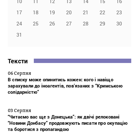
10
11
12
13
14
15
16
17
18
19
20
21
22
23
24
25
26
27
28
29
30
31
Тексти
06 Серпня
В списку може опинитись кожен: кого і навіщо
зарахували до іноагентів, пов’язаних з “Кримською
солідарністю”
03 Серпня
“Читаємо вас ще з Донецька”: як двічі релоковані
“Новини Донбасу” продовжують писати про окупацію
та боротися з пропагандою