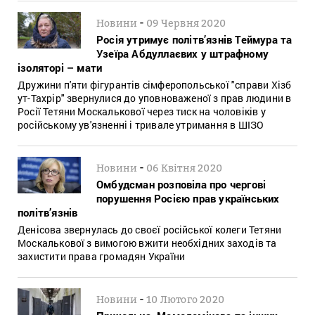
-
Новини
09 Червня 2020
Росія утримує політв’язнів Теймура та
Узеїра Абдуллаєвих у штрафному
ізоляторі – мати
Дружини п'яти фігурантів сімферопольської "справи Хізб
ут-Тахрір" звернулися до уповноваженої з прав людини в
Росії Тетяни Москалькової через тиск на чоловіків у
російському ув'язненні і тривале утримання в ШІЗО
-
Новини
06 Квітня 2020
Омбудсман розповіла про чергові
порушення Росією прав українських
політв’язнів
Денісова звернулась до своєї російської колеги Тетяни
Москалькової з вимогою вжити необхідних заходів та
захистити права громадян України
-
Новини
10 Лютого 2020