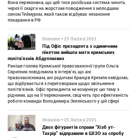
Вона переконана, що цей тиск російська система чинить
через її скарги на жорстоке поводження з молодшим
сином Теймуром, який також відбуває незаконне
покарання в РФ
-
Новини
29 Липня 2021
Під Офіс президента з одиничним
пікетом вийшла мати кримських
політв’язнів Абдуллаєвих
Раніше голова Кримської правозахисної групи Ольга
Скрипник повідомила в інтерв’ю, що ані
правозахисникам, ані родичам бранців Кремля невідомо,
що відбувається з переговорами щодо звільнення
політв’язнів. Офіс президента не комунікує цю тему з
рідними, що на її переконання, свідчить про ефективність
роботи команди Володимира Зеленського у цій сфері
-
Новини
23 Липня 2021
Двох фігурантів справи “Хізб ут-
Тахрір” відправили в ШІЗО за спробу