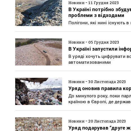
-
Новини
11 Грудня 2023
В Україні потрібно збуду
проблеми з відходами
Полігони, які нині існують в
-
Новини
05 Грудня 2023
В Україні запустили інф
В уряді хочуть цифрувати вс
автоматизованими
-
Новини
30 Листопада 2023
Уряд оновив правила кор
До минулого року, поки пар
країною в Європі, де держа
-
Новини
20 Листопада 2023
Уряд подарував “друге 