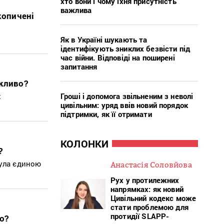
хто вони і чому їхня присутність
важлива
копичені
Як в Україні шукають та
ідентифікують зниклих безвісти під
час війни. Відповіді на поширені
запитання
ажливо?
Гроші і допомога звільненим з неволі
х
цивільним: уряд ввів новий порядок
підтримки, як її отримати
КОЛОНКИ
?
була єдиною
Анастасія Соловйова
Рух у протилежних
напрямках: як новий
Цивільний кодекс може
стати проблемою для
протидії SLAPP-
о?