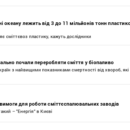
і океану лежить від 3 до 11 мільйонів тонн пластик
є сміттєвоз пластику, кажуть дослідники
ально почали переробляти сміття у біопаливо
 країн з найвищими показниками смертності від хвороб, які
 вимоги для роботи сміттєспалювальних заводів
акий – "Енергія" в Києві