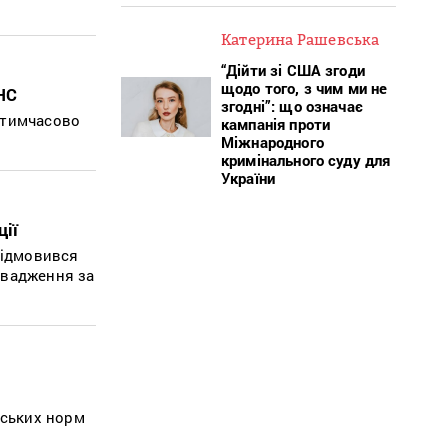
Катерина Рашевська
“Дійти зі США згоди
щодо того, з чим ми не
НС
згодні”: що означає
 тимчасово
кампанія проти
Міжнародного
кримінального суду для
України
ції
відмовився
овадження за
йських норм