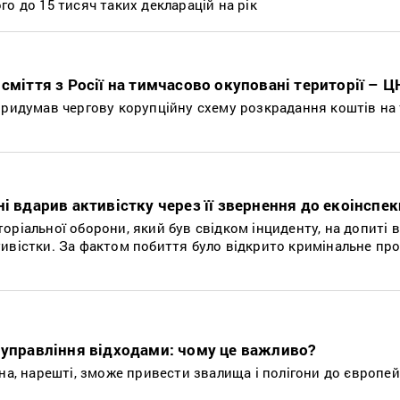
о до 15 тисяч таких декларацій на рік
сміття з Росії на тимчасово окуповані території – Ц
придумав чергову корупційну схему розкрадання коштів на
і вдарив активістку через її звернення до екоінспек
оріальної оборони, який був свідком інциденту, на допиті 
ивістки. За фактом побиття було відкрито кримінальне пр
 управління відходами: чому це важливо?
їна, нарешті, зможе привести звалища і полігони до європе