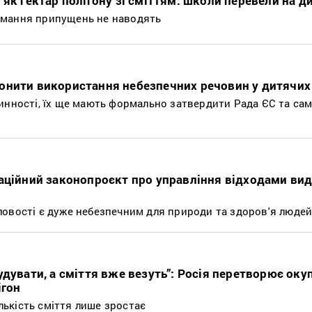
як гектар полігону зі сміттям: школи перевели на д
ймання припущень не наводять
онити використання небезпечних речовин у дитячих
инності, їх ще мають формально затвердити Рада ЄС та са
аційний законопроєкт про управління відходами ви
овості є дуже небезпечним для природи та здоров'я люде
удувати, а сміття вже везуть”: Росія перетворює ок
ігон
ількість сміття лише зростає