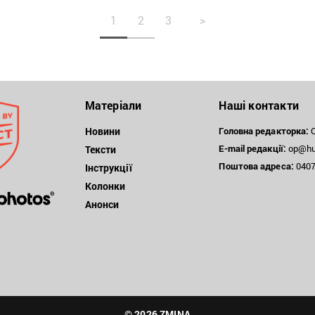
1
2
3
>
Матеріали
Наші контакти
Новини
Головна редакторка:
О
E-mail редакції:
op@hum
Тексти
Поштова
адреса:
04071
Інструкції
Колонки
Анонси
© 2026 ZMINA