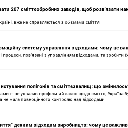
вати 207 сміттєобробних заводів, щоб розв’язати на
 країні, вже не справляються з об'ємами сміття
ормаційну систему управління відходами: чому це в
і процеси, пов’язані з управлінням відходами, та зробити ї
истування полігонів та сміттєзвалищ: що змінилось
ламент не ухвалив профільний закон щодо сміття, Україна 
ва не мала повноцінного контролю над відходами
життя” деяким відходам виробництв: чому це важлив