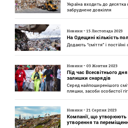
Україна входить до десятка
забруднене довкілля
-
Новини
15 Листопада 2023
На Одещині кількість пол
Додають “сміття” і постійні
-
Новини
03 Жовтня 2023
Під час Всесвітнього дня
залишки снарядів
Серед найпоширенішого сміт
пляшки, засоби особистої гіг
-
Новини
21 Серпня 2023
Компанії, що утворюють 
утворення та переміщенн