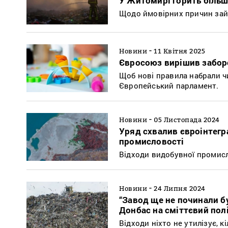
У Житомирі горить більш 
Щодо ймовірних причин за
-
Новини
11 Квітня 2025
Євросоюз вирішив забор
Щоб нові правила набрали ч
Європейський парламент.
-
Новини
05 Листопада 2024
Уряд схвалив євроінтегр
промисловості
Відходи видобувної промисл
-
Новини
24 Липня 2024
“Завод ще не починали б
Донбас на сміттєвий пол
Відходи ніхто не утилізує, к