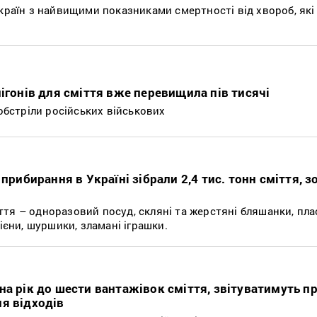
 країн з найвищими показниками смертності від хвороб, які
ігонів для сміття вже перевищила пів тисячі
 обстріли російських військових
 прибирання в Україні зібрали 2,4 тис. тонн сміття, 
тя – одноразовий посуд, скляні та жерстяні бляшанки, пла
ієни, шуршики, зламані іграшки.
на рік до шести вантажівок сміття, звітуватимуть п
я відходів