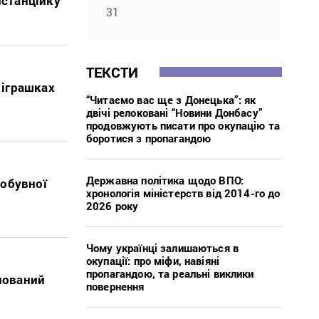
истанційку
31
ТЕКСТИ
 іграшках
“Читаємо вас ще з Донецька”: як
м
двічі релоковані “Новини Донбасу”
продовжують писати про окупацію та
боротися з пропагандою
Державна політика щодо ВПО:
добувної
хронологія міністерств від 2014-го до
2026 року
й
Чому українці залишаються в
окупації: про міфи, навіяні
пропагандою, та реальні виклики
упований
повернення