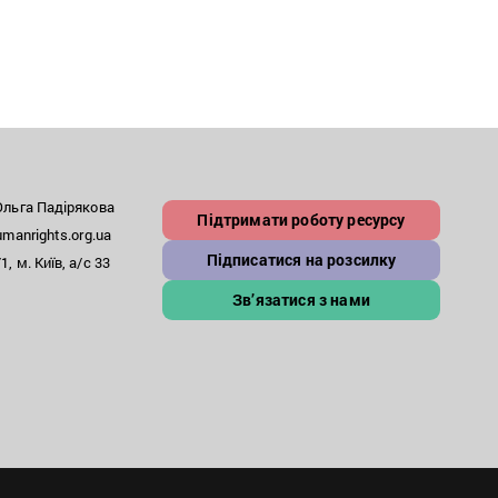
льга Падірякова
Підтримати роботу ресурсу
anrights.org.ua
Підписатися на розсилку
, м. Київ, а/с 33
Зв’язатися з нами