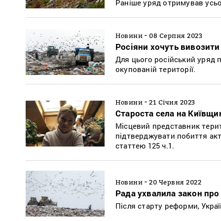
Раніше уряд отримував усьог
-
Новини
08 Серпня 2023
Росіяни хочуть вивозити 
Для цього російський уряд 
окупованій території.
-
Новини
21 Січня 2023
Староста села на Київщин
Місцевий представник терит
підтверджувати побиття акт
статтею 125 ч.1.
-
Новини
20 Червня 2022
Рада ухвалила закон про
Після старту реформи, Укра