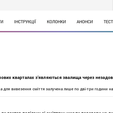
ТИ
ІНСТРУКЦІЇ
КОЛОНКИ
АНОНСИ
ТЕС
ових кварталах з’являються звалища через незадов
ка для вивезення сміття залучена лише по дві-три години на