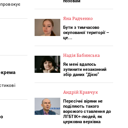
позовам
 провокує
Яна Радченко
Бути з тимчасово
окупованої території –
це…
Надія Бабинська
Як мені вдалось
зупинити незаконний
зокрема
збір даних “Дією”
стикові
Андрій Кравчук
Пересічні віряни не
поділяють такого
ворожого ставлення до
ро
ЛГБТІК+-людей, як
церковна верхівка