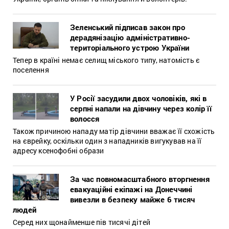
Зеленський підписав закон про
дерадянізацію адміністративно-
територіального устрою України
Тепер в країні немає селищ міського типу, натомість є
поселення
У Росії засудили двох чоловіків, які в
серпні напали на дівчину через колір її
волосся
Також причиною нападу матір дівчини вважає її схожість
на єврейку, оскільки один з нападників вигукував на її
адресу ксенофобні образи
За час повномасштабного вторгнення
евакуаційні екіпажі на Донеччині
вивезли в безпеку майже 6 тисяч
людей
Серед них щонайменше пів тисячі дітей