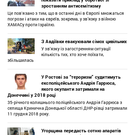
зростанням антисемітизму
Це повʼязано з тим, що в останні дні в Європі множаться
погрози і атаки на євреїв, зокрема, у зв'язку з війною
ХАМАСу проти Ізраїлю.
З Авдіївки евакуювали сімох цивільних
У зв’язку із загостренням ситуації
кількість тих, хто хоче поїхати,
збільшилась
У Ростові за “тероризм” судитимуть
експоліцейського Андрія Гаррюса,
якого окупанти затримали на
Донеччині у 2018 році
35-річного колишнього поліцейського Андрія Гаррюса з
селища Кринична Донецької області ДНР-рівці затримали
11 грудня 2018 року.
Угорщина передасть сотню апаратів