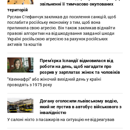
звільненні її тимчасово окупованих
територій
Руслан Стефанчук закликав до посилення санкцій, щоб
послабити російську економіку з тим, щоб вона
припинила свою агресію. Він також закликав віднайти
правові алгоритми на відшкодування завданої шкоди
Україні російьскою агресією за рахунок російських
активів та коштів
Прем’єрка Ісландії відмовилася від
роботи на день, щоб нагадати про
розрив у зарплатах жінок та чоловіків
"Квеннафрі" або жіночий вихідний день у країні
проводять з 1975 року
Догану оголосили львівському водію,
який не пустив в автобус військового з
інвалідністю
У салоні ніхто з пасажирів на ситуацію не відреагував