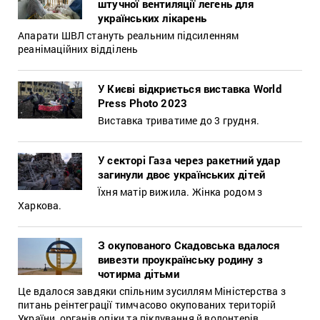
штучної вентиляції легень для
українських лікарень
Апарати ШВЛ стануть реальним підсиленням
реанімаційних відділень
У Києві відкриється виставка World
Press Photo 2023
Виставка триватиме до 3 грудня.
У секторі Газа через ракетний удар
загинули двоє українських дітей
Їхня матір вижила. Жінка родом з
Харкова.
З окупованого Скадовська вдалося
вивезти проукраїнську родину з
чотирма дітьми
Це вдалося завдяки спільним зусиллям Міністерства з
питань реінтеграції тимчасово окупованих територій
України, органів опіки та піклування й волонтерів.