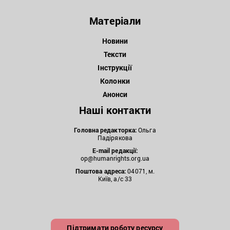
Матеріали
Новини
Тексти
Інструкції
Колонки
Анонси
Наші контакти
Головна редакторка:
Ольга
Падірякова
E-mail редакції:
op@humanrights.org.ua
Поштова
адреса:
04071, м.
Київ, а/с 33
Підтримати роботу ресурсу