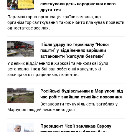
святкували день народження свого
друга-гея
Парамілітарна організація країни заявила, що
організатор святкування також нібито планував провести
одностатеве весілля.
Після удару по терміналу “Нової
пошти” у відділеннях вирішили
встановити “капсули безпеки”
У деяких відділеннях в Харкові та Миколаєві були
встановлені подібні залізобетонні капсули, які
захищають і працівників, і клієнтів.
Російські будівельники в Маріуполі під
час робіт знайшли стихійне поховання
Встановити точну кількість загиблих у
Маріуполі людей неможливо досі
Президент Чехії закликав Європу
показати приклад у боротьбі зі