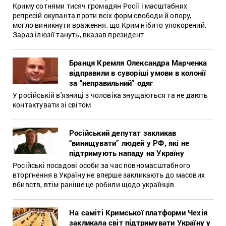
Криму сотнями тисяч громадян Росії і масштабних
репресій окупанта проти всіх форм свободи й опору,
могло виникнути враження, що Крим нібито упокорений.
Зараз ілюзії тануть, вказав президент
Бранця Кремля Олександра Марченка
відправили в суворіші умови в колонії
за “неправильний” одяг
У російській в'язниці з чоловіка знущаються та не дають
контактувати зі світом
Російський депутат закликав
“винищувати” людей у РФ, які не
підтримують нападу на Україну
Російські посадові особи за час повномасштабного
вторгнення в Україну не вперше закликають до масових
вбивств, втім раніше це робили щодо українців
На саміті Кримської платформи Чехія
закликала світ підтримувати Україну у