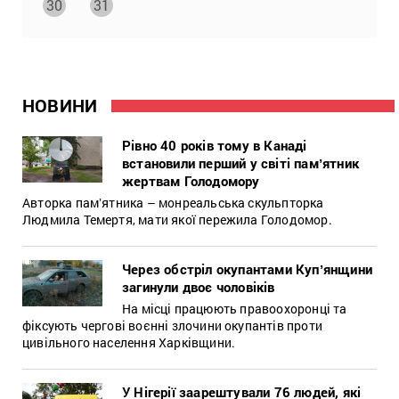
30
31
НОВИНИ
Рівно 40 років тому в Канаді
встановили перший у світі памʼятник
жертвам Голодомору
Авторка памʼятника – монреальська скульпторка
Людмила Темертя, мати якої пережила Голодомор.
Через обстріл окупантами Купʼянщини
загинули двоє чоловіків
На місці працюють правоохоронці та
фіксують чергові воєнні злочини окупантів проти
цивільного населення Харківщини.
У Нігерії заарештували 76 людей, які