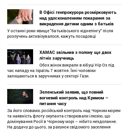
В Офісі генпрокурора розмірковують
над удосконаленням покарання за
викрадення дитини одним з батьків
У останні роки явище "батьківського кіднепінгу" після
розлучень активізувалося, кажуть посадовці
ХАМАС звільнив з полону ще двох
літніх заручниць
Обох жінок викрали в кібуці Нір Оз під
час нападу на Ізраїль 7 жовтня. Їхні чоловіки
залишаються в заручниках у секторі Гази.
Зеленський заявив, що повний
вогневий контроль над Кримом –
питання часу
За його словами, російський контроль над Чорним морем
та наявність флоту окупанта створювали ілюзію, що
домінування Росії в Чорному морі – нібито нездоланне.
На додачу до цього, за рахунок свідомого заселення