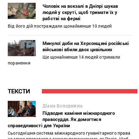
Чоловік на вокзалі в Дніпрі шукав
людей у скруті, щоб тримати їх у
рабстві на фермі
Від його дій постраждали щонайменше 10 людей
Минулої доби на Херсонщині російські
військові вбили двох цивільних
Ще щонайменше 14 людей отримали
поранення
ТЕКСТИ
Діана Колодяжна
Підводне каміння міжнародного
правосуддя. Як домогтися
справедливості для України
Сьогоднішня система міжнародного гуманітарного права
не може впоратися з такими порушниками, як Росія. Щоб