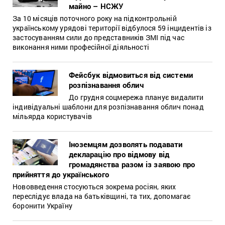
майно – НСЖУ
За 10 місяців поточного року на підконтрольній
українському урядові території відбулося 59 інцидентів із
застосуванням сили до представників ЗМІ під час
виконання ними професійної діяльності
Фейсбук відмовиться від системи
розпізнавання облич
До грудня соцмережа планує видалити
індивідуальні шаблони для розпізнавання облич понад
мільярда користувачів
Іноземцям дозволять подавати
декларацію про відмову від
громадянства разом із заявою про
прийняття до українського
Нововведення стосуються зокрема росіян, яких
переслідує влада на батьківщині, та тих, допомагає
боронити Україну