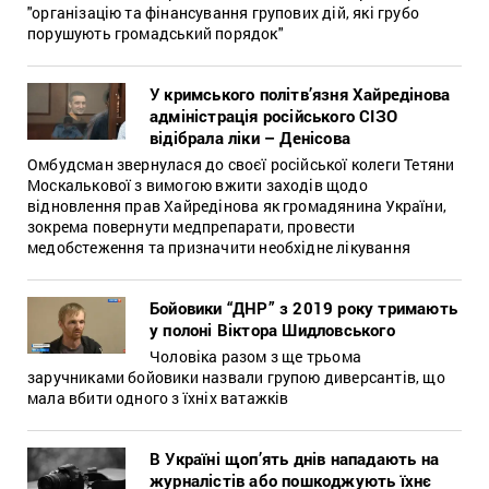
"організацію та фінансування групових дій, які грубо
порушують громадський порядок"
У кримського політв’язня Хайредінова
адміністрація російського СІЗО
відібрала ліки – Денісова
Омбудсман звернулася до своєї російської колеги Тетяни
Москалькової з вимогою вжити заходів щодо
відновлення прав Хайредінова як громадянина України,
зокрема повернути медпрепарати, провести
медобстеження та призначити необхідне лікування
Бойовики “ДНР” з 2019 року тримають
у полоні Віктора Шидловського
Чоловіка разом з ще трьома
заручниками бойовики назвали групою диверсантів, що
мала вбити одного з їхніх ватажків
В Україні щоп’ять днів нападають на
журналістів або пошкоджують їхнє