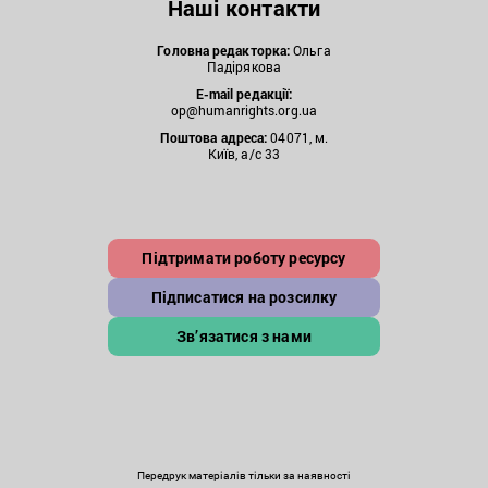
Наші контакти
Головна редакторка:
Ольга
Падірякова
E-mail редакції:
op@humanrights.org.ua
Поштова
адреса:
04071, м.
Київ, а/с 33
Підтримати роботу ресурсу
Підписатися на розсилку
Зв’язатися з нами
Передрук матеріалів тільки за наявності