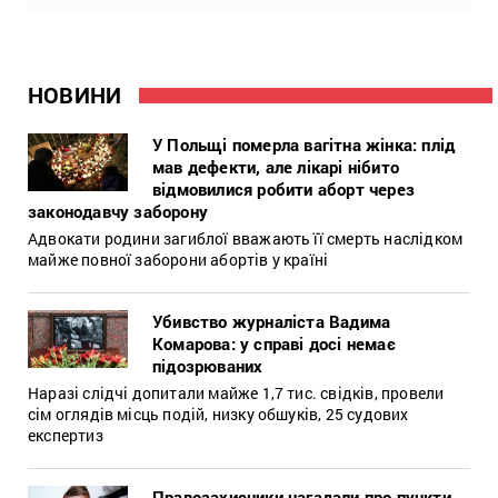
НОВИНИ
У Польщі померла вагітна жінка: плід
мав дефекти, але лікарі нібито
відмовилися робити аборт через
законодавчу заборону
Адвокати родини загиблої вважають її смерть наслідком
майже повної заборони абортів у країні
Убивство журналіста Вадима
Комарова: у справі досі немає
підозрюваних
Наразі слідчі допитали майже 1,7 тис. свідків, провели
сім оглядів місць подій, низку обшуків, 25 судових
експертиз
Правозахисники нагадали про пункти