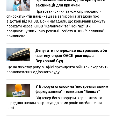
вакцинації для кримчан
Правозахисники також оприлюднили
список пунктів вакцинації за записом із згадкою про
відстані від КПВВ. Вони нагадали, що кримчани можуть
проїхати через КПВВ "Каланчак" та "Чонгар", які
працюють у звичному режимі. Роботу КПВВ "Чаплинка"
припинено.
Депутати попередньо підтримали, аби
частину справ ОАСК розглядав
Верховний Суд
Ще на початку року в Офісі президента обіцяли скоротити
повноваження одіозного суду
У Білорусі оголосили “екстремістським
формуванням” телеканал “Белсат”
Відтепер його творцям, керівникам та
передплатникам загрожує до семи років позбавлення
волі