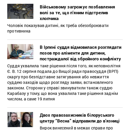
Військовому загрожує позбавлення
волі за те, що п’яним підстрелив
хлопчика
Чоловік показував дитині, як треба обеззброювати
противника
В Ірпені суддя відмовилася розглядати
позов про аліменти для дитини,
постраждалої від збройного конфлікту
Суддя ухвалила таке рішення після того, як неповнолітня
Є. В. 12 серпня подала до Вищої ради правосуддя (ВРП)
скаргу про безпідставне затягування або невжиття
суддею заходів щодо розгляду заяви, встановленого
законом. Сторони у справі звинуватили також суддю
Карабазу у тому, що вона ухвалила таке рішення заднім
числом, а саме 19 липня
Двох правозахисників білоруського
центру “Весна” відправили до в’язниці
Вирок винесений в межах справи про