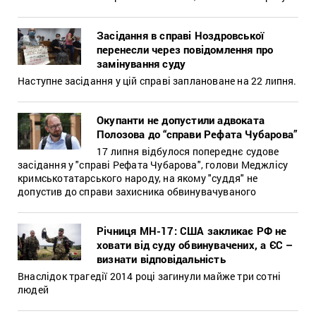
Засідання в справі Ноздровської
перенесли через повідомлення про
замінування суду
Наступне засідання у цій справі заплановане на 22 липня.
Окупанти не допустили адвоката
Полозова до “справи Рефата Чубарова”
17 липня відбулося попереднє судове
засідання у "справі Рефата Чубарова", голови Меджлісу
кримськотатарського народу, на якому "суддя" не
допустив до справи захисника обвинувачуваного
Річниця МН-17: США закликає РФ не
ховати від суду обвинувачених, а ЄС –
визнати відповідальність
Внаслідок трагедії 2014 році загинули майже три сотні
людей