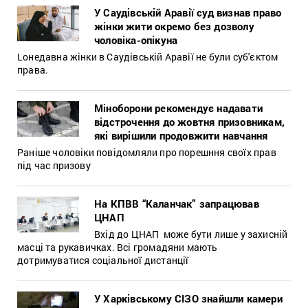
У Саудівській Аравії суд визнав право
жінки жити окремо без дозволу
чоловіка-опікуна
Lонедавна жінки в Саудівській Аравії не були суб'єктом
права.
Міноборони рекомендує надавати
відстрочення до жовтня призовникам,
які вирішили продовжити навчання
Раніше чоловіки повідомляли про порешння своїх прав
під час призову
На КПВВ “Каланчак” запрацював
ЦНАП
Вхід до ЦНАП може бути лише у захисній
масці та рукавичках. Всі громадяни мають
дотримуватися соціальної дистанції
У Харківському СІЗО знайшли камери