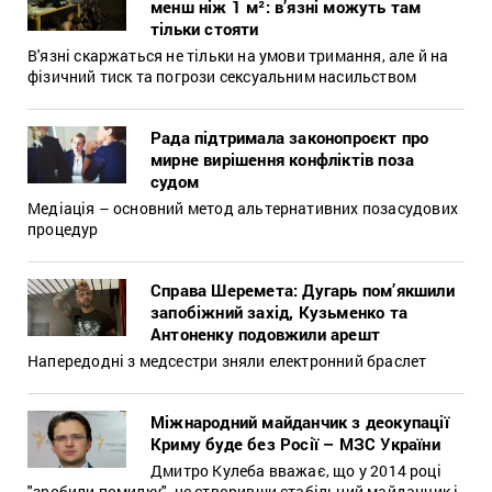
менш ніж 1 м²: в’язні можуть там
тільки стояти
В'язні скаржаться не тільки на умови тримання, але й на
фізичний тиск та погрози сексуальним насильством
Рада підтримала законопроєкт про
мирне вирішення конфліктів поза
судом
Медіація – основний метод альтернативних позасудових
процедур
Справа Шеремета: Дугарь пом’якшили
запобіжний захід, Кузьменко та
Антоненку подовжили арешт
Напередодні з медсестри зняли електронний браслет
Міжнародний майданчик з деокупації
Криму буде без Росії – МЗС України
Дмитро Кулеба вважає, що у 2014 році
"зробили помилку", не створивши стабільний майданчик і