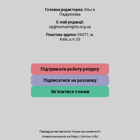
Головна редакторка:
Ольга
Падірякова
E-mail редакції:
op@humanrights.org.ua
Поштова
адреса:
04071, м.
Київ, а/с 33
Підтримати роботу ресурсу
Підписатися на розсилку
Зв’язатися з нами
Передрук матеріалів тільки за наявності
гіперпосилання на https://zmina.info/