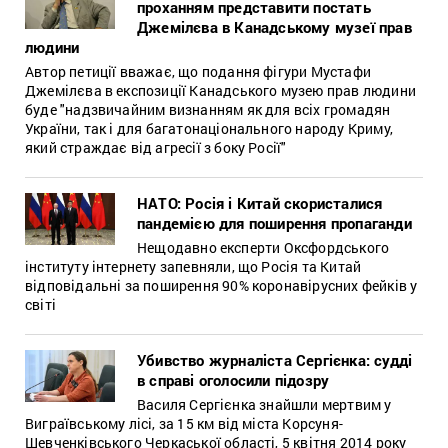
проханням представити постать
Джемілєва в Канадському музеї прав
людини
Автор петиції вважає, що подання фігури Мустафи
Джемілєва в експозиції Канадського музею прав людини
буде "надзвичайним визнанням як для всіх громадян
України, так і для багатонаціонального народу Криму,
який страждає від агресії з боку Росії"
НАТО: Росія і Китай скористалися
пандемією для поширення пропаганди
Нещодавно експерти Оксфордського
інституту інтернету запевняли, що Росія та Китай
відповідальні за поширення 90% коронавірусних фейків у
світі
Убивство журналіста Сергієнка: судді
в справі оголосили підозру
Василя Сергієнка знайшли мертвим у
Виграївському лісі, за 15 км від міста Корсуня-
Шевченківського Черкаської області, 5 квітня 2014 року