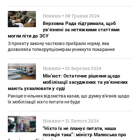
-
Новини
08 Травня 2024
Верховна Рада підтримала, щоб
увʼязнені за нетяжкими статтями
могли піти до ЗСУ
З проєкту закону частково прибрали норму, яка
дозволяла топкорупціонерам уникнути покарання
-
Новини
01 Березня 2024
Мін’юст: Остаточне рішення щодо
мобілізації засуджених та ув’язнених
мають ухвалювати у суді
Раніше очільник відомства казав, що думку в'язнів щодо
їх мобілізації ніхто питати не буде
-
Новини
15 Лютого 2024
“Ніхто їх не планує питати, наша
позиція така”: міністр Малюська про