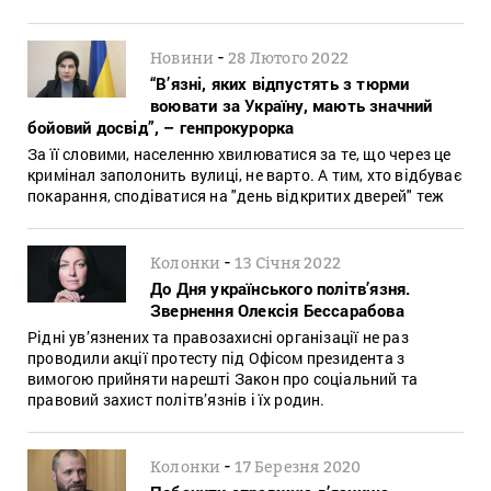
-
Новини
28 Лютого 2022
“В’язні, яких відпустять з тюрми
воювати за Україну, мають значний
бойовий досвід”, – генпрокурорка
За її словими, населенню хвилюватися за те, що через це
кримінал заполонить вулиці, не варто. А тим, хто відбуває
покарання, сподіватися на "день відкритих дверей" теж
-
Колонки
13 Січня 2022
До Дня українського політв’язня.
Звернення Олексія Бессарабова
Рідні ув’язнених та правозахисні організації не раз
проводили акції протесту під Офісом президента з
вимогою прийняти нарешті Закон про соціальний та
правовий захист політв’язнів і їх родин.
-
Колонки
17 Березня 2020