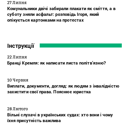
27 Липня
Комунальники двічі забирали плакати як сміття, а в
суботу зняли асфальт: розповідь Ігоря, який
опікується картонками на протестах
Інструкції
22 Липня
Бранці Кремля: як написати листа політв’язню?
10 Червня
Виплати, документи, догляд: як людям з інвалідністю
захистити свої права. Пояснює юристка
28 Лютого
Вільні слухачі в українських судах: хто вони і чому
їхня присутність важлива