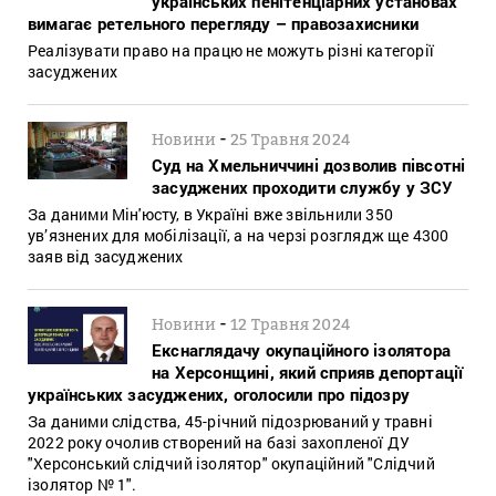
українських пенітенціарних установах
вимагає ретельного перегляду – правозахисники
Реалізувати право на працю не можуть різні категорії
засуджених
-
Новини
25 Травня 2024
Суд на Хмельниччині дозволив півсотні
засуджених проходити службу у ЗСУ
За даними Мін'юсту, в Україні вже звільнили 350
ув’язнених для мобілізації, а на черзі розглядж ще 4300
заяв від засуджених
-
Новини
12 Травня 2024
Екснаглядачу окупаційного ізолятора
на Херсонщині, який сприяв депортації
українських засуджених, оголосили про підозру
За даними слідства, 45-річний підозрюваний у травні
2022 року очолив створений на базі захопленої ДУ
"Херсонський слідчий ізолятор" окупаційний "Слідчий
ізолятор № 1".