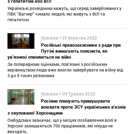
з гепатитом або ВІЛ
Українські розвідники кажуть, що серед завербованих у
ПВК "Вагнер" чимало людей, які живуть з ВІЛ та
гепатитом
-
Новини
19 Вересня 2022
Російські правозахисники з ради при
Путіні вимагають пояснити, як
ув’язнені опиняються на війні
За попередніми оцінками, пов'язані з російським
керівництвом люди вже змогли завербувати на війну від
3 до 5 тисяч ув'язнених
-
Новини
09 Травня 2022
Росіяни планують примушувати
воювати проти ЗСУ українських в’язнів
з окупованої Херсонщини
Омбудсман зазначає, що у місцях позбавлення волі в
Херсоні залишаються 700 працівників, які нікуди не
виходять.