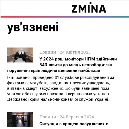
ув'язнені
-
Новини
24 Квітня 2025
У 2024 році монітори НПМ здійснили
543 візити до місць несвободи: які
порушення прав людини виявляли найбільше
Ініційовано і проведено 31 службове розслідування за
фактами самогубств, завдання тілесних ушкоджень,
випадків смерті засуджених, що були залишені поза
увагою або свідомо приховані керівниками установ
Державної кримінально-виконавчої служби Україні.
-
Новини
24 Вересня 2024
Ситуація з працею засуджених в