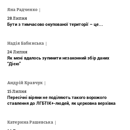
Яна Радченко
28 Липня
Бути з тимчасово окупованої території – це…
Надія Бабинська
24 Липня
Як мені вдалось зупинити незаконний збір даних
“Дією”
Андрій Кравчук
15 Липня
Пересічні віряни не поділяють такого ворожого
ставлення до ЛГБТІК+-людей, як церковна верхівка
Катерина Рашевська