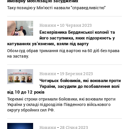
ймовірну мобілізацію засуджених
Таку позицію у Мін'юсті назвали "справедливістю"
-
Новини
10 Червня 2023
Екскерівника Бердянської колонії та
його заступника, яких підозрюють у
катуваннях ув’язнених, взяли під варту
Обом суд обрав тримання під вартою на 60 діб без права
на заставу.
-
Новини
19 Березня 2023
Чотирьох бойовиків, які воювали проти
України, засудили до позбавлення волі
від 10 до 12 років
Тюремні строки отримали бойовики, які воювали проти
України у складі підрозділів Південного військового
округу збройних сил РФ.
-
Новини
28 Січня 2023