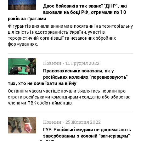
Двоє бойовиків так званої “ДНР”, які
воювали на боці РФ, отримали по 10
років за ґратами
Фігурантів визнали винними в посяганні на територіальну
цілісність і недоторканність України, участі в
терористичній організації та незаконних збройних
формуваннях.
-
Новини
11 Грудня 2022
Правозахисники показали, як у
російських колоніях “перевиховують”
тих, хто не хоче їхати на війну
Останнім часом частіше почали з'являтись новини про
страти російськими командирами солдатів або вбивства
членами ПВК своїх найманців
-
Новини
25 Жовтня 2022
ГУР: Російські медики не допомагають
завербованим з колоній “вагнерівцям”