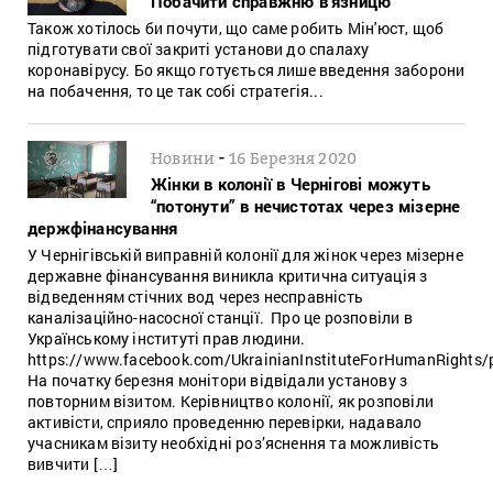
Побачити справжню в’язницю
Також хотілось би почути, що саме робить Мін'юст, щоб
підготувати свої закриті установи до спалаху
коронавірусу. Бо якщо готується лише введення заборони
на побачення, то це так собі стратегія...
-
Новини
16 Березня 2020
Жінки в колонії в Чернігові можуть
“потонути” в нечистотах через мізерне
держфінансування
У Чернігівській виправній колонії для жінок через мізерне
державне фінансування виникла критична ситуація з
відведенням стічних вод через несправність
каналізаційно-насосної станції. Про це розповіли в
Українському інституті прав людини.
https://www.facebook.com/UkrainianInstituteForHumanRights
На початку березня монітори відвідали установу з
повторним візитом. Керівництво колонії, як розповіли
активісти, сприяло проведенню перевірки, надавало
учасникам візиту необхідні роз’яснення та можливість
вивчити […]