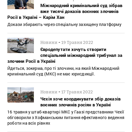
Міжнародний кримінальний суд зібрав
вже тисячі доказів воєнних злочинів
Росії в Україні – Карім Хан
Докази збирають через спеціальну захищену платформу
-
Новини
19 Травня 2022
Євродепутати хочуть створити
спеціальний міжнародний трибунал за
злочини Росії в Україні
Йдеться, зокерма, про ті злочини, на який Міжнародний
кримінальний суд (МКС) не має юрисдикції.
-
Новини
17 Травня 2022
Чехія хоче координувати збір доказів
воєнних злочинів росіян в Україні
16 травня у штаб-квартирі МКС у Гаазі представники Чехії
обговорили з Хофманським питання ефективного ведення
роботи на всіх рівнях