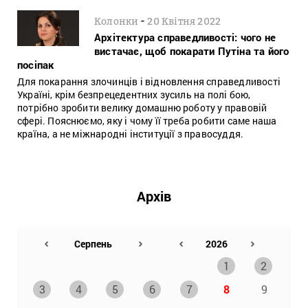
-
Колонки
20 Квітня 2022
Архітектура справедливості: чого не
вистачає, щоб покарати Путіна та його
посіпак
Для покарання злочинців і відновлення справедливості
Україні, крім безпрецедентних зусиль на полі бою,
потрібно зробити велику домашню роботу у правовій
сфері. Пояснюємо, яку і чому її треба робити саме наша
країна, а не міжнародні інституції з правосуддя.
Архів
1
2
3
4
5
6
7
8
9