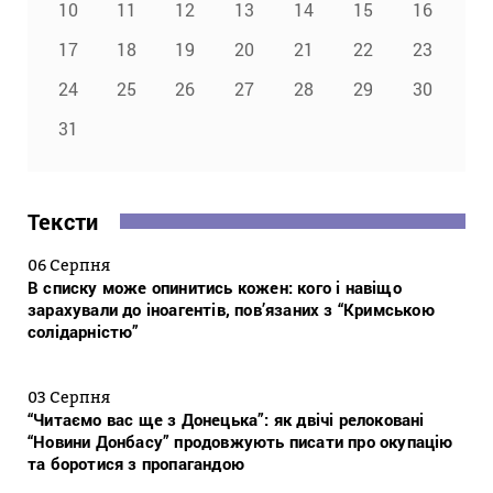
10
11
12
13
14
15
16
17
18
19
20
21
22
23
24
25
26
27
28
29
30
31
Тексти
06 Серпня
В списку може опинитись кожен: кого і навіщо
зарахували до іноагентів, пов’язаних з “Кримською
солідарністю”
03 Серпня
“Читаємо вас ще з Донецька”: як двічі релоковані
“Новини Донбасу” продовжують писати про окупацію
та боротися з пропагандою