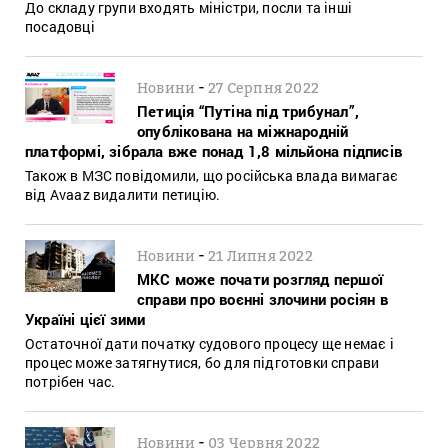
До складу групи входять міністри, посли та інші
посадовці
-
Новини
27 Серпня 2022
Петиція “Путіна під трибунал”,
опублікована на міжнародній
платформі, зібрала вже понад 1,8 мільйона підписів
Також в МЗС повідомили, що російська влада вимагає
від Avaaz видалити петицію.
-
Новини
21 Липня 2022
МКС може почати розгляд першої
справи про воєнні злочини росіян в
Україні цієї зими
Остаточної дати початку судового процесу ще немає і
процес може затягнутися, бо для підготовки справи
потрібен час.
-
Новини
03 Червня 2022