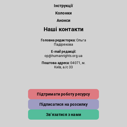
Інструкції
Колонки
Анонси
Наші контакти
Головна редакторка:
Ольга
Падірякова
E-mail редакції:
op@humanrights.org.ua
Поштова
адреса:
04071, м.
Київ, а/с 33
Підтримати роботу ресурсу
Підписатися на розсилку
Зв’язатися з нами