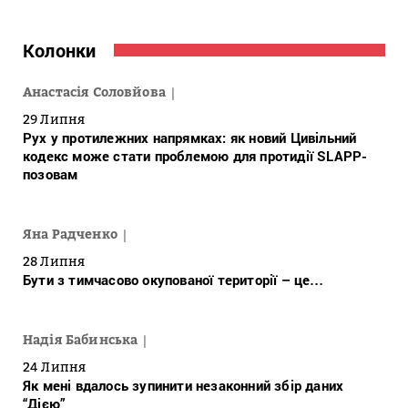
Колонки
Анастасія Соловйова
29 Липня
Рух у протилежних напрямках: як новий Цивільний
кодекс може стати проблемою для протидії SLAPP-
позовам
Яна Радченко
28 Липня
Бути з тимчасово окупованої території – це…
Надія Бабинська
24 Липня
Як мені вдалось зупинити незаконний збір даних
“Дією”