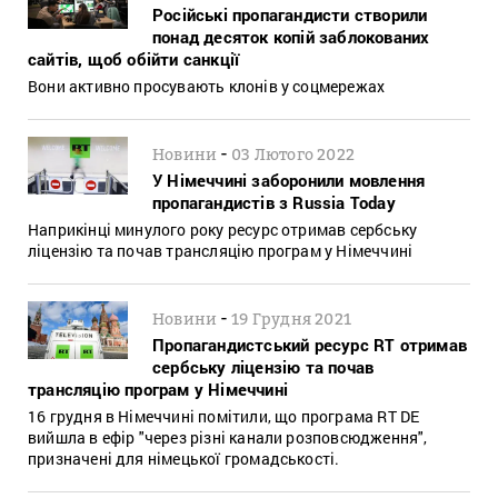
Російські пропагандисти створили
понад десяток копій заблокованих
сайтів, щоб обійти санкції
Вони активно просувають клонів у соцмережах
-
Новини
03 Лютого 2022
У Німеччині заборонили мовлення
пропагандистів з Russia Today
Наприкінці минулого року ресурс отримав сербську
ліцензію та почав трансляцію програм у Німеччині
-
Новини
19 Грудня 2021
Пропагандистський ресурс RT отримав
сербську ліцензію та почав
трансляцію програм у Німеччині
16 грудня в Німеччині помітили, що програма RT DE
вийшла в ефір "через різні канали розповсюдження",
призначені для німецької громадськості.