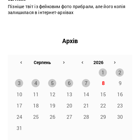
Пізніше твіт із фейковим фото прибрали, але його копія
залишилася в інтернет-архівах
Архів
1
2
3
4
5
6
7
8
9
10
11
12
13
14
15
16
17
18
19
20
21
22
23
24
25
26
27
28
29
30
31