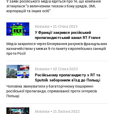
У заяві російського медіа йдеться про те, що компанія
зіткнулася "з величезним тиском з боку урядів, ЗМІ,
корпорацій та інших осіб"
-
Новини
21 Січня 2023
У Франції закрився російський
пропагандистський канал RT France
Медіа закрилося через блокування рахунків французьким
казначейством у межах 9-го пакету європейських санкцій
проти Росії
-
Новини
10 Січня 2023
Російському пропагандисту з RT та
Sputnik заборонили в’їзд до Польщі
Чоловіка звинуватили у багаторічному поширенні
російської пропаганди, спрямованої проти інтересів
Польщі
-
Новини
21 Липня 2022