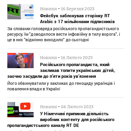
-
Новини
16 Березня 2023
Фейсбук заблокував сторінку RT
Arabic з 17 мільйонами підписників
За словами головреда російського пропагандистського
ресурсу, їм "доводилося вести інфовійну в тилу ворога", і
це в них "відмінно виходило" до сьогодні
-
Новини
16 Лютого 2023
Російського пропагандиста, який
закликав топити українських дітей,
заочно засудили до п’яти років ув’язнення
Його обвинуватили у закликах до геноциду українців і
повалення влади в Україні
-
Новини
04 Лютого 2023
У Німеччині припинив діяльність
виробник контенту для російського
пропагандистського каналу RT DE