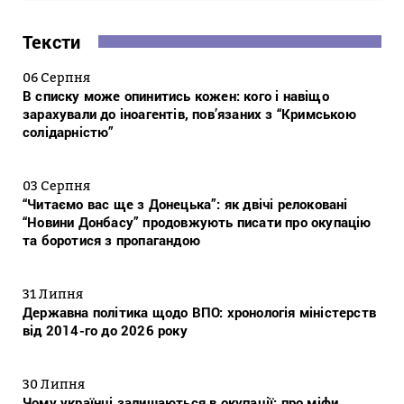
Тексти
06 Серпня
В списку може опинитись кожен: кого і навіщо
зарахували до іноагентів, пов’язаних з “Кримською
солідарністю”
03 Серпня
“Читаємо вас ще з Донецька”: як двічі релоковані
“Новини Донбасу” продовжують писати про окупацію
та боротися з пропагандою
31 Липня
Державна політика щодо ВПО: хронологія міністерств
від 2014-го до 2026 року
30 Липня
Чому українці залишаються в окупації: про міфи,