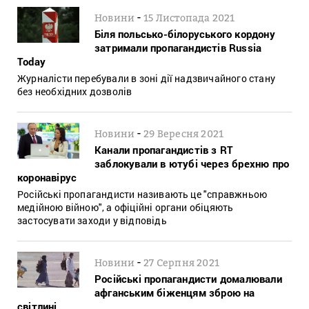
-
Новини
15 Листопада 2021
Біля польсько-білоруського кордону
затримали пропагандистів Russia
Today
Журналісти перебували в зоні дії надзвичайного стану
без необхідних дозволів
-
Новини
29 Вересня 2021
Канали пропагандистів з RT
заблокували в ютубі через брехню про
коронавірус
Російські пропагандисти називають це "справжньою
медійною війною", а офіційні органи обіцяють
застосувати заходи у відповідь
-
Новини
27 Серпня 2021
Російські пропагандисти домалювали
афганським біженцям зброю на
світлині