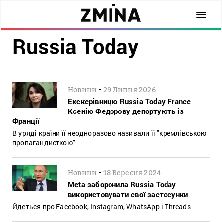
Russia Today
-
Новини
29 Липня 2026
Екскерівницю Russia Today France
Ксенію Федорову депортують із
Франції
В уряді країни її неодноразово називали її "кремлівською
пропагандисткою"
-
Новини
18 Вересня 2024
Meta заборонила Russia Today
використовувати свої застосунки
Йдеться про Facebook, Instagram, WhatsApp і Threads