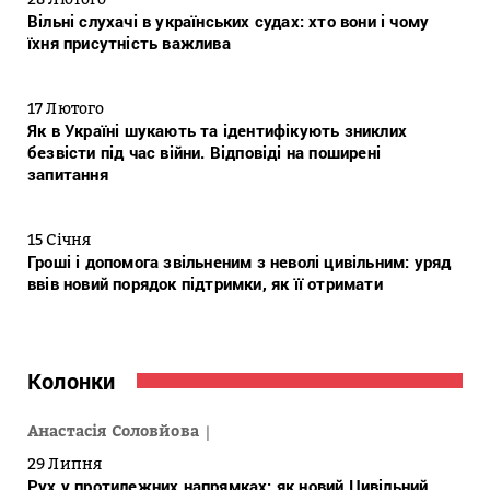
Вільні слухачі в українських судах: хто вони і чому
їхня присутність важлива
17 Лютого
Як в Україні шукають та ідентифікують зниклих
безвісти під час війни. Відповіді на поширені
запитання
15 Січня
Гроші і допомога звільненим з неволі цивільним: уряд
ввів новий порядок підтримки, як її отримати
Колонки
Анастасія Соловйова
29 Липня
Рух у протилежних напрямках: як новий Цивільний