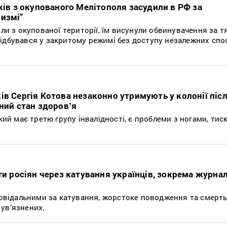
ків з окупованого Мелітополя засудили в РФ за
измі”
зли з окупованої території, їм висунули обвинувачення за 
ідбувався у закритому режимі без доступу незалежних спост
ів Сергія Котова незаконно утримують у колонії піс
ний стан здоровʼя
який має третю групу інвалідності, є проблеми з ногами, тис
ти росіян через катування українців, зокрема журна
дповідальними за катування, жорстоке поводження та смерт
ув’язнених.