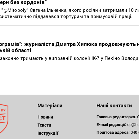
ери без кордонів”
"@Mitopolу" Євгена Ільченка, якого росіяни затримали 10 л
 систематично піддавався тортурам та примусовій праці.
лограмів”: журналіста Дмитра Хилюка продовжують 
кій області
законно тримають у виправній колонії ІК-7 у Пекіно Волод
Матеріали
Наші контакти
Новини
Головна редакторка:
О
E-mail редакції:
op@hum
Тексти
Поштова
адреса:
04071
Інструкції