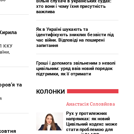
Вільні слухачі в українських судах:
хто вони і чому їхня присутність
важлива
Як в Україні шукають та
 Кирила
ідентифікують зниклих безвісти під
час війни. Відповіді на поширені
запитання
-1 ККУ
аїни,
Гроші і допомога звільненим з неволі
цивільним: уряд ввів новий порядок
підтримки, як її отримати
оров’я та
КОЛОНКИ
я
Анастасія Соловйова
Рух у протилежних
напрямках: як новий
Цивільний кодекс може
стати проблемою для
 жовтня