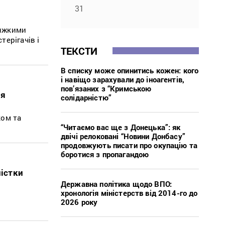
31
тяжкими
ерігачів і
ТЕКСТИ
В списку може опинитись кожен: кого
і навіщо зарахували до іноагентів,
пов’язаних з “Кримською
ля
солідарністю”
ком та
“Читаємо вас ще з Донецька”: як
двічі релоковані “Новини Донбасу”
продовжують писати про окупацію та
боротися з пропагандою
лістки
Державна політика щодо ВПО:
хронологія міністерств від 2014-го до
ь
2026 року