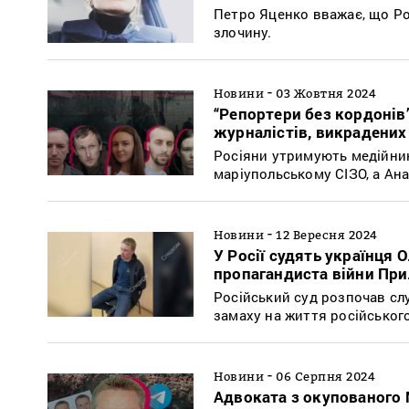
Петро Яценко вважає, що Ро
злочину.
-
Новини
03 Жовтня 2024
“Репортери без кордоні
журналістів, викрадених
Росіяни утримують медійник
маріупольському СІЗО, а Ана
-
Новини
12 Вересня 2024
У Росії судять українця
пропагандиста війни При
Російський суд розпочав сл
замаху на життя російськог
-
Новини
06 Серпня 2024
Адвоката з окупованого 