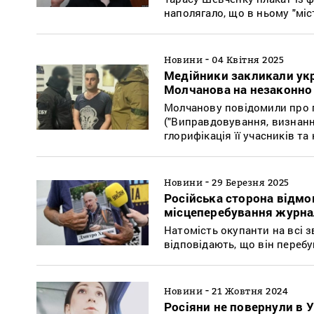
наполягало, що в ньому "міс
-
Новини
04 Квітня 2025
Медійники закликали укр
Молчанова на незаконно
Молчанову повідомили про пі
("Виправдовування, визнанн
глорифікація її учасників та
-
Новини
29 Березня 2025
Російська сторона відмо
місцеперебування журна
Натомість окупанти на всі 
відповідають, що він перебу
-
Новини
21 Жовтня 2024
Росіяни не повернули в 