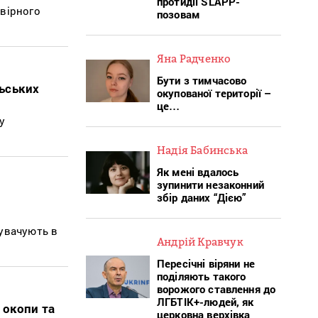
протидії SLAPP-
овірного
позовам
Яна Радченко
Бути з тимчасово
ьських
окупованої території –
це…
у
Надія Бабинська
Як мені вдалось
зупинити незаконний
збір даних “Дією”
нувачують в
Андрій Кравчук
Пересічні віряни не
поділяють такого
ворожого ставлення до
ЛГБТІК+-людей, як
 окопи та
церковна верхівка