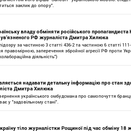
титься заклик до опору".
аїнську владу обміняти російського пропагандиста
 ув’язненого РФ журналіста Дмитра Хилюка
дозру за частиною 3 статті 436-2 та частиною 6 статті 111
я правомірною, заперечення збройної агресії РФ проти Укр
 колабораційна діяльність")
вляється надавати детальну інформацію про стан зд
ліста Дмитра Хилюка
звернення українського омбудсмана про самопочуття бранц
ває у "задовільному стані".
Україну тіло журналістки Рощиної під час обміну 18