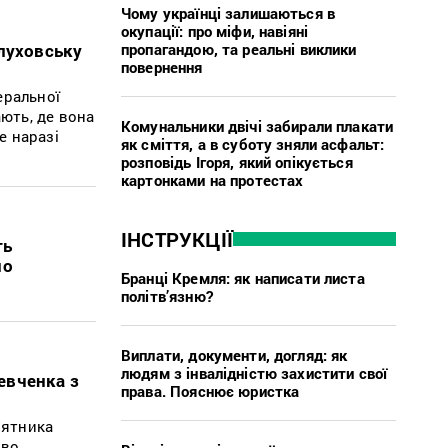
Чому українці залишаються в
окупації: про міфи, навіяні
пропагандою, та реальні виклики
Глуховську
повернення
еральної
ають, де вона
Комунальники двічі забирали плакати
е наразі
як сміття, а в суботу зняли асфальт:
розповідь Ігоря, який опікується
картонками на протестах
ІНСТРУКЦІЇ
ть
но
Бранці Кремля: як написати листа
політв’язню?
Виплати, документи, догляд: як
людям з інвалідністю захистити свої
Шевченка з
права. Пояснює юристка
'ятника
тво