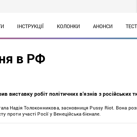
ТИ
ІНСТРУКЦІЇ
КОЛОНКИ
АНОНСИ
ТЕС
ня в РФ
крив виставку робіт політичних в’язнів з російських 
ала Надія Толоконникова, засновниця Pussy Riot. Вона ро
у проти участі Росії у Венеційська бієнале.