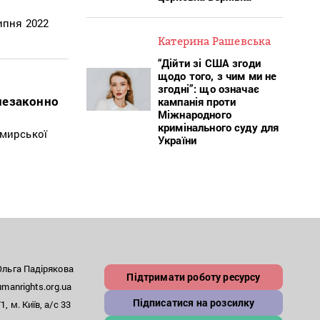
ипня 2022
Катерина Рашевська
“Дійти зі США згоди
щодо того, з чим ми не
згодні”: що означає
незаконно
кампанія проти
Міжнародного
кримінального суду для
имирської
України
льга Падірякова
Підтримати роботу ресурсу
anrights.org.ua
Підписатися на розсилку
, м. Київ, а/с 33