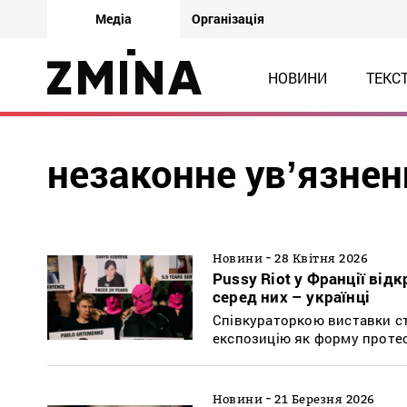
Медіа
Організація
НОВИНИ
ТЕКС
незаконне увʼязнен
-
Новини
28 Квітня 2026
Pussy Riot у Франції від
серед них – українці
Співкураторкою виставки ст
експозицію як форму протест
-
Новини
21 Березня 2026