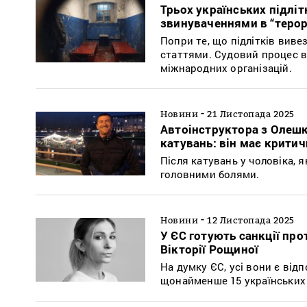
Трьох українських підліт
звинуваченнями в “терор
Попри те, що підлітків виве
статтями. Судовий процес в
міжнародних організацій.
-
Новини
21 Листопада 2025
Автоінструктора з Олешк
катувань: він має критич
Після катувань у чоловіка, 
головними болями.
-
Новини
12 Листопада 2025
У ЄС готують санкції про
Вікторії Рощиної
На думку ЄС, усі вони є ві
щонайменше 15 українських 