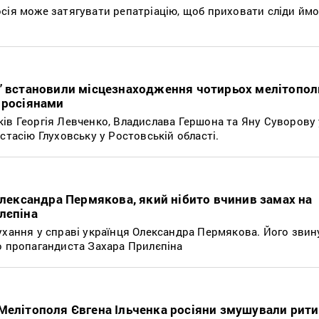
сія може затягувати репатріацію, щоб приховати сліди йм
в” встановили місцезнаходження чотирьох мелітопол
 росіянами
ів Георгія Левченко, Владислава Гершона та Яну Суворову 
стасію Глуховську у Ростовській області.
 Олександра Пермякова, який нібито вчинив замах на
лєпіна
ухання у справі українця Олександра Пермякова. Його зви
о пропагандиста Захара Прилєпіна
Мелітополя Євгена Ільченка росіяни змушували рити