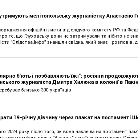
и утримують мелітопольську журналістку Анастасію 
орядження офіційні листи від слідчого комітету РФ та Фед
про те, що Глуховську вони не затримували та нібито не зн
сти "Слідства.Інфо" знайшли свідка, який знає і розповів, д
улярно б’ють і позбавляють їжі”: росіяни продовжую
нського журналіста Дмитра Хилюка в колонії в Пакі
еребуває близько 300 українців.
 ґрати 19-річну дівчину через плакат на постаменті 
о 2024 року після того, як вона наклеїла на постамент пам
фрагментом його вірша "Заповіт" українською мовою. Слідс