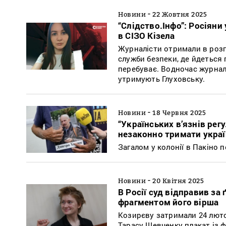
-
Новини
22 Жовтня 2025
“Слідство.Інфо”: Росіян
в СІЗО Кізела
Журналісти отримали в розп
служби безпеки, де йдеться 
перебуває. Водночас журналі
утримують Глуховську.
-
Новини
18 Червня 2025
“Українських в’язнів рег
незаконно тримати украї
Загалом у колонії в Пакіно п
-
Новини
20 Квітня 2025
В Росії суд відправив за
фрагментом його вірша
Козирєву затримали 24 лютог
Тарасу Шевченку плакат із 