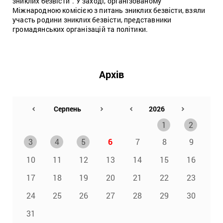
зниклих безвісти". У заході, організованому
Міжнародною комісією з питань зниклих безвісти, взяли
участь родини зниклих безвісти, представники
громадянських організацій та політики.
Архів
1
2
3
4
5
6
7
8
9
10
11
12
13
14
15
16
17
18
19
20
21
22
23
24
25
26
27
28
29
30
31