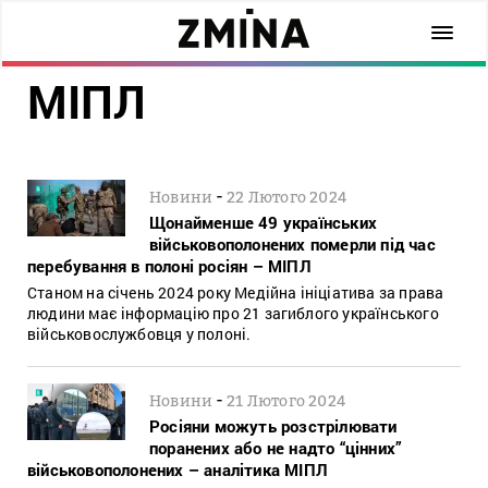
МІПЛ
-
Новини
22 Лютого 2024
Щонайменше 49 українських
військовополонених померли під час
перебування в полоні росіян – МІПЛ
Станом на січень 2024 року Медійна ініціатива за права
людини має інформацію про 21 загиблого українського
військовослужбовця у полоні.
-
Новини
21 Лютого 2024
Росіяни можуть розстрілювати
поранених або не надто “цінних”
військовополонених – аналітика МІПЛ