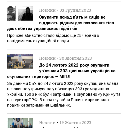
-
Новини
03 Грудня 2023
Окупанти понад п’ять місяців не
віддають рідним для поховання тіла
двох вбитих українських підлітків
Про їхнє вбивство стало відомо ще 25 червня з
повідомлень окупаційної влади
-
Новини
30 Жовтня 2023
До 24 лютого 2022 року окупанти
ув’язнили 303 цивільних українців на
окупованих територіях – МІПЛ
За даними СБУ, до 24 лютого 2022 року окупаційна влада
незаконно утримувала у в’язницях 303 громадянина
України. 150 з них були затримані в окупованому Криму та
на території РФ. З початку війни Росія не припинила
практики затримання цивільних.
-
Новини
19 Жовтня 2023