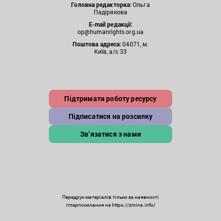
Головна редакторка:
Ольга
Падірякова
E-mail редакції:
op@humanrights.org.ua
Поштова
адреса:
04071, м.
Київ, а/с 33
Підтримати роботу ресурсу
Підписатися на розсилку
Зв’язатися з нами
Передрук матеріалів тільки за наявності
гіперпосилання на https://zmina.info/