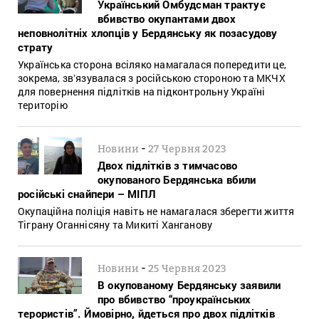
Український Омбудсман трактує
вбивство окупантами двох
неповнолітніх хлопців у Бердянську як позасудову
страту
Українська сторона всіляко намагалася попередити це,
зокрема, звʼязувалася з російською стороною та МКЧХ
для повернення підлітків на підконтрольну Україні
територію
-
Новини
27 Червня 2023
Двох підлітків з тимчасово
окупованого Бердянська вбили
російські снайпери – МІПЛ
Окупаційна поліція навіть не намагалася зберегти життя
Тіграну Оганнісяну та Микиті Ханганову
-
Новини
25 Червня 2023
В окупованому Бердянську заявили
про вбивство “проукраїнських
терористів”. Ймовірно, йдеться про двох підлітків