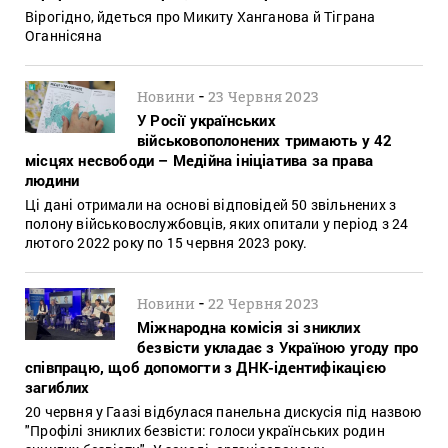
Вірогідно, йдеться про Микиту Ханганова й Тіграна
Оганнісяна
-
Новини
23 Червня 2023
У Росії українських
військовополонених тримають у 42
місцях несвободи – Медійна ініціатива за права
людини
Ці дані отримали на основі відповідей 50 звільнених з
полону військовослужбовців, яких опитали у період з 24
лютого 2022 року по 15 червня 2023 року.
-
Новини
22 Червня 2023
Міжнародна комісія зі зниклих
безвісти укладає з Україною угоду про
співпрацю, щоб допомогти з ДНК-ідентифікацією
загиблих
20 червня у Гаазі відбулася панельна дискусія під назвою
"Профілі зниклих безвісти: голоси українських родин