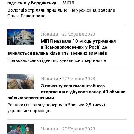
підлітків у Бердянську — МІПЛ
В хлопців стріляли прицільно і на ураження, заявила
Ольга Решетилова
-
Новини
27 Червня 2023
МІПЛ назвала 10 місць утримання
військовополонених у Росії, де
вчиняється велика кількість воєнних злочинів
Правозахисники ідентифікували їхніх керівників
-
Новини
27 Червня 2023
З початку повномасштабного
вторгнення відбулося понад 40 обмінів
військовополоненими
Загалом із полону повернули близько 2,5 тисячі
українських армійців
-
Новини
27 Червня 2023