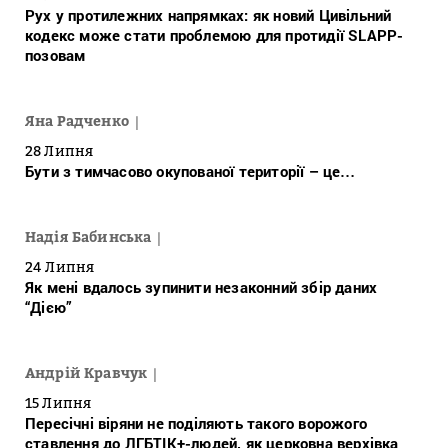
Рух у протилежних напрямках: як новий Цивільний
кодекс може стати проблемою для протидії SLAPP-
позовам
Яна Радченко
28 Липня
Бути з тимчасово окупованої території – це…
Надія Бабинська
24 Липня
Як мені вдалось зупинити незаконний збір даних
“Дією”
Андрій Кравчук
15 Липня
Пересічні віряни не поділяють такого ворожого
ставлення до ЛГБТІК+-людей, як церковна верхівка