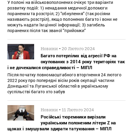
У полоні на військовополонених очікує три варіанти
розвитку подій: 1) ненадання медичної допомоги
пораненим та розстріл; 2) "обнулення" (так росіяни
називають розстріл), якщо полонених багато і вони не
можуть надати їм цінної інформації; 3) загибель
поранених після так званої "прийомки"
-
Новини
20 Лютого 2024
Багато потерпілих від агресії РФ на
окупованих з 2014 року територіях так
і не дочекалися справедливості – МІПЛ
Після початку повномасштабного вторгнення 24 лютого
2022 року про попередні вісім років окупації частини
Донецької та Луганської областей в українському
суспільстві багато хто забув
-
Новини
11 Лютого 2024
Російські тюремники вирізали
українським полоненим літери Z на
щоках і змушували здирати татуювання – МІПЛ