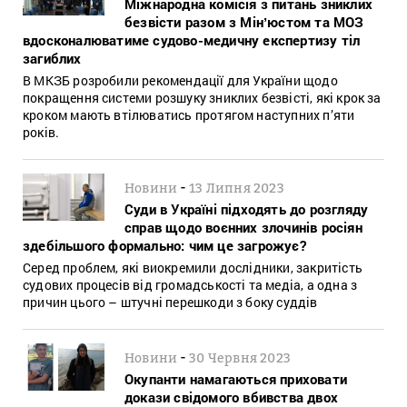
Міжнародна комісія з питань зниклих
безвісти разом з Мінʼюстом та МОЗ
вдосконалюватиме судово-медичну експертизу тіл
загиблих
В МКЗБ розробили рекомендації для України щодо
покращення системи розшуку зниклих безвісті, які крок за
кроком мають втілюватись протягом наступних п’яти
років.
-
Новини
13 Липня 2023
Суди в Україні підходять до розгляду
справ щодо воєнних злочинів росіян
здебільшого формально: чим це загрожує?
Серед проблем, які виокремили дослідники, закритість
судових процесів від громадськості та медіа, а одна з
причин цього – штучні перешкоди з боку суддів
-
Новини
30 Червня 2023
Окупанти намагаються приховати
докази свідомого вбивства двох