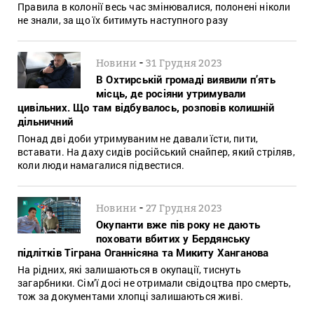
Правила в колонії весь час змінювалися, полонені ніколи
не знали, за що їх битимуть наступного разу
-
Новини
31 Грудня 2023
В Охтирській громаді виявили п’ять
місць, де росіяни утримували
цивільних. Що там відбувалось, розповів колишній
дільничний
Понад дві доби утримуваним не давали їсти, пити,
вставати. На даху сидів російський снайпер, який стріляв,
коли люди намагалися підвестися.
-
Новини
27 Грудня 2023
Окупанти вже пів року не дають
поховати вбитих у Бердянську
підлітків Тіграна Оганнісяна та Микиту Ханганова
На рідних, які залишаються в окупації, тиснуть
загарбники. Сім’ї досі не отримали свідоцтва про смерть,
тож за документами хлопці залишаються живі.