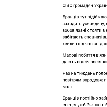
СІЗО громадян Україн
Бранців тут підіймаю
заходить усередину,
зобовʼязані стояти в
забігають спецназівц
хвилин під час снідан
Масові побиття в’язні
дають відсіч росіяна
Раз на тиждень полон
повітрям впродовж п’
малі.
Бранців постійно за
спецслужб РФ, які в 