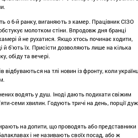
и.
ть о 6-й ранку, виганяють з камер. Працівник СІЗО
 обстукує молотком стіни. Впродовж дня бранці
 камері й не рухатися. Якщо хтось починає ходити,
і й бʼють їх. Присісти дозволяють лише на кілька
ку, обіду та вечері.
в відбуваються на тлі новин із фронту, коли українц
м.
ених водять у душ. Іноді дають подихати свіжим
яти-семи хвилин. Годують тричі на день, порції ду
бирають на допити, що проводять або представники
балаклавах і не називають своїх посад, або ж