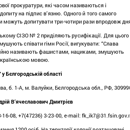
вої прокуратури, які часом називаються і
опиту на підпис в’язню. Одного й того самого
ди можуть допитувати три-чотири рази впродовж дн
ькому СІЗО № 2 приділяють русифікації. Для цього
ушують співати гімн Росії, вигукувати: “Слава
стійно називають фашистами, нациками, змушують
українською мовою.
 у Бєлгородській області
ва, б. 1-А, м. Валуйки, Бєлгородська обл., РФ, 30999
дрій В’ячеславович Дмитрієв
16-08, +7(47236) 3-23-00, e-mail: fk_ik7@31.fsin.gov.
ання 1200 осіб. На території колонії розташовані