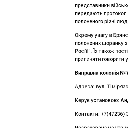
представники військо
передають протокол д
полоненого різні лю
Окрему увагу в Брянс
полонених щоранку зм
Росії!”. Їх також по
припиняти говорити 
Виправна колонія №7
Адреса: вул. Тімірязє
Керує установою:
Ан
Контакти: +7(47236) 3-
Розрахована на утрим