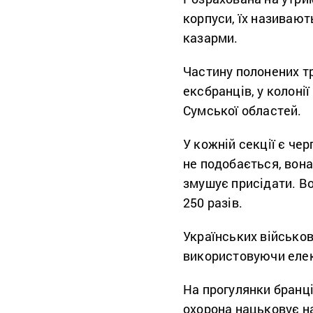
корпуси, їх називают
казарми.
Частину полонених т
ексбранців, у колоні
Сумської областей.
У кожній секції є че
не подобається, вона
змушує присідати. В
250 разів.
Українських військо
використовуючи елек
На прогулянки бранці
охорона нацьковує н