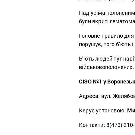
Над усіма полоненими
були вкриті гематома
Головне правило для 
порушує, того бʼють 
Б’ють людей тут наві
військовополонених
СІЗО №1 у Воронезьк
Адреса: вул. Желябова
Керує установою:
Ми
Контакти: 8(473) 210-7