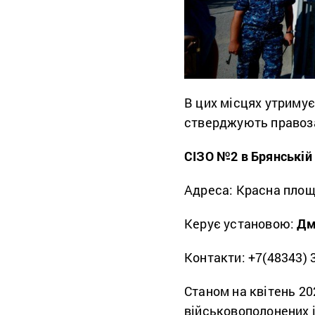
В цих місцях утримує
стверджують правоз
СІЗО №2 в Брянській 
Адреса: Красна площа
Керує установою:
Дм
Контакти: +7(48343) 3
Станом на квітень 2
військовополонених і