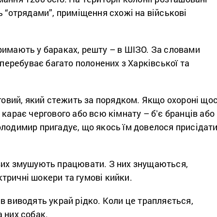
ь “отрядами”, приміщення схожі на військові
римають у бараках, решту – в ШІЗО. За словами
ї перебуває багато полонених з Харківської та
рговий, який стежить за порядком. Якщо охороні що
 карає чергового або всю кімнату – бʼє бранців або
олодимир пригадує, що якось їм довелося присідат
вих змушують працювати. З них знущаються,
тричні шокери та гумові кийки.
в виводять украй рідко. Коли це трапляється,
а них собак.