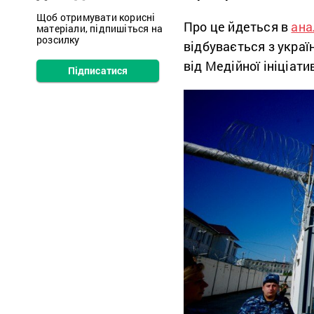
Щоб отримувати корисні
Про це йдеться в
ана
матеріали, підпишіться на
розсилку
відбувається з укра
від Медійної ініціат
Підписатися