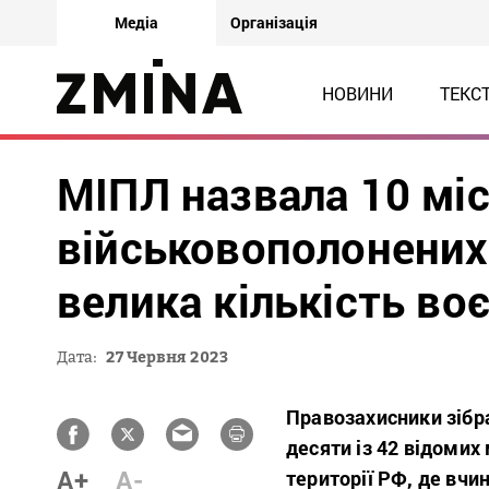
Медіа
Організація
НОВИНИ
ТЕКС
МІПЛ назвала 10 мі
військовополонених 
велика кількість во
Дата:
27 Червня 2023
Правозахисники зібр
десяти із 42 відомих
A+
A-
території РФ, де вчи