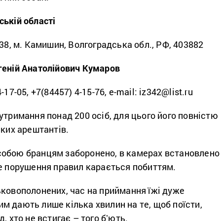
ській області
 38, м. Камишин, Волгоградська обл., РФ, 403882
геній Анатолійович Кумаров
17-05, +7(84457) 4-15-76, e-mail: iz342@list.ru
утримання понад 200 осіб, для цього його повністю
ьких арештантів.
обою бранцям заборонено, в камерах встановлено
ке порушення правил карається побиттям.
ьковополонених, час на приймання їжі дуже
м дають лише кілька хвилин на те, щоб поїсти,
, хто не встигає – того бʼють.