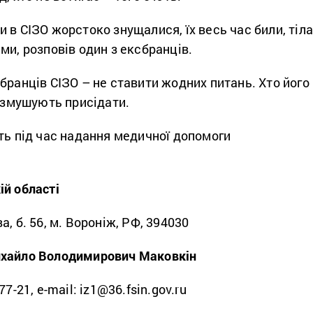
 в СІЗО жорстоко знущалися, їх весь час били, тіл
ми, розповів один з ексбранців.
бранців СІЗО – не ставити жодних питань. Хто його
і змушують присідати.
ть під час надання медичної допомоги
.
ій області
, б. 56, м. Вороніж, РФ, 394030
хайло Володимирович Маковкін
7-21, e-mail: iz1@36.fsin.gov.ru