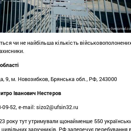
ться чи не найбільша кількість військовополонених
ахисники.
області
, 9, м. Новозибков, Брянська обл., РФ, 243000
итро Іванович Нестеров
-09-52, e-mail: sizo2@ufsin32.ru
023 року тут утримували щонайменше 550 українськ
 цивільних заручників. РФ заперечує перебування 