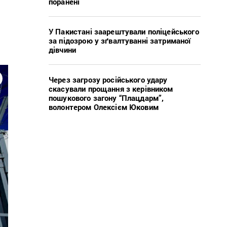
поранені
У Пакистані заарештували поліцейського
за підозрою у зґвалтуванні затриманої
дівчини
Через загрозу російського удару
скасували прощання з керівником
пошукового загону “Плацдарм”,
волонтером Олексієм Юковим