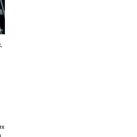
,
их
в