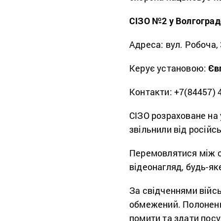
СІЗО №2 у Волгоград
Адреса: вул. Робоча,
Керує установою:
Єв
Контакти: +7(84457) 4-
СІЗО розраховане на 
звільнили від російс
Перемовлятися між с
відеонагляд, будь-я
За свідченнями війс
обмежений. Полонени
помити та здати посуд