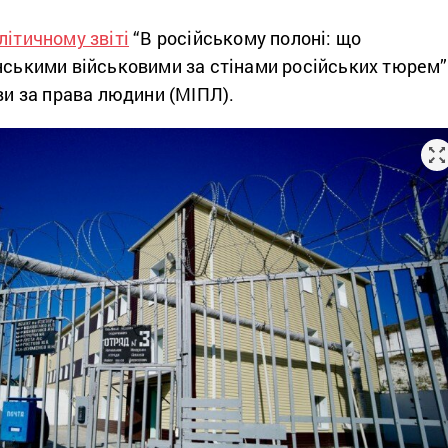
літичному звіті
“В російському полоні: що
їнськими військовими за стінами російських тюрем”
иви за права людини (МІПЛ).