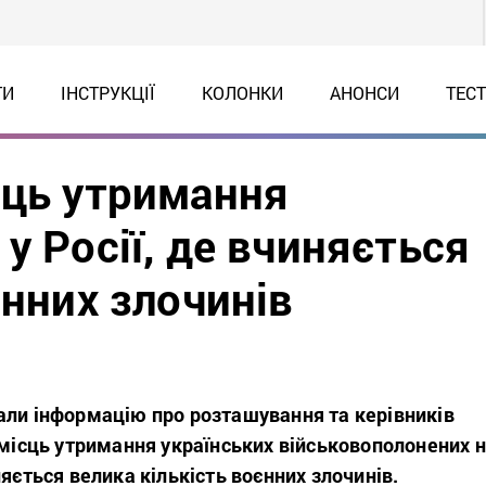
ТИ
ІНСТРУКЦІЇ
КОЛОНКИ
АНОНСИ
ТЕС
сць утримання
у Росії, де вчиняється
єнних злочинів
али інформацію про розташування та керівників
 місць утримання українських військовополонених 
няється велика кількість воєнних злочинів.