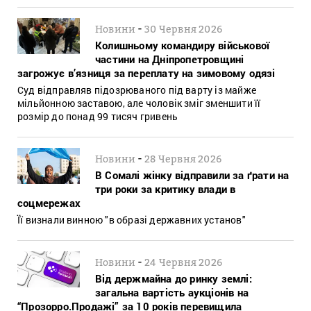
-
Новини
30 Червня 2026
Колишньому командиру військової
частини на Дніпропетровщині
загрожує в’язниця за переплату на зимовому одязі
Суд відправляв підозрюваного під варту із майже
мільйонною заставою, але чоловік зміг зменшити її
розмір до понад 99 тисяч гривень
-
Новини
28 Червня 2026
В Сомалі жінку відправили за ґрати на
три роки за критику влади в
соцмережах
Її визнали винною "в образі державних установ"
-
Новини
24 Червня 2026
Від держмайна до ринку землі:
загальна вартість аукціонів на
“Прозорро.Продажі” за 10 років перевищила