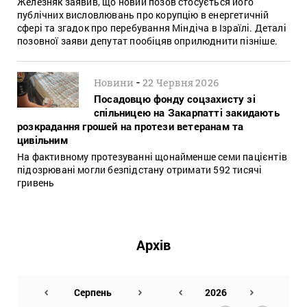
Железняк заявив, що новий позов стосується його
публічних висловлювань про корупцію в енергетичній
сфері та згадок про перебування Міндіча в Ізраїлі. Деталі
позовної заяви депутат пообіцяв оприлюднити пізніше.
-
Новини
22 Червня 2026
Посадовцю фонду соцзахисту зі
спільницею на Закарпатті закидають
розкрадання грошей на протези ветеранам та
цивільним
На фактивному протезуванні щонайменше семи пацієнтів
підозрювані могли безпідстану отримати 592 тисячі
гривень
Архів