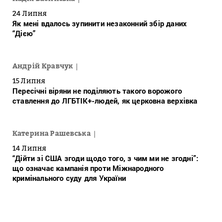
24 Липня
Як мені вдалось зупинити незаконний збір даних
“Дією”
Андрій Кравчук
15 Липня
Пересічні віряни не поділяють такого ворожого
ставлення до ЛГБТІК+-людей, як церковна верхівка
Катерина Рашевська
14 Липня
“Дійти зі США згоди щодо того, з чим ми не згодні”:
що означає кампанія проти Міжнародного
кримінального суду для України