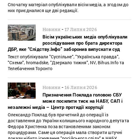
Спочатку матеріал опублікували вісім медіа, а згодом до
них приєдналися ще дві редакції.
-
Новини
17 Липня 2026
Вісім українських медіа опублікували
розслідування про брата директора
ДБР, яке “Слідству.Інфо” заборонив випускати суд
Текст опублікували "Суспільне", "Українська правда",
"Схеми", hromadske, "Дзеркало тижня", NV, Bihus.Info та
Телебачення Торонто
-
Новини
16 Липня 2026
Призначення Поклада головою СБУ
може посилити тиск на НАБУ, САП і
незалежні медіа – Центр протидії корупції
Олександр Поклад був причетний до операції із
доставлення до України колишнього народного депутата
Федора Христенка поза встановленими законом
процедурами. Саме ця операція мала створити штучні
докази нібито існування "російського сліду" в НАБУ.