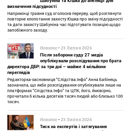
Шабуніна та Юшка до апеляції для
визначення підсудності
Наприкінці травня суд оголосив перерву, щоб розглянути
повторне клопотання захисту Юшка про зміну підсудності
та дати захисту Шабуніна час підготувати позицію щодо
запобіжного заходу.
-
Новини
23 Липня 2026
Після заборони суду 27 медіа
опублікували розслідування про брата
директора ДБР: за три дні – майже 4 мільйони
переглядів
Редакторка-засновниця "Слідства.Інфо" Анна Бабінець
зазначила, що якби розслідування опублікували лише на
платформах "Слідства.Інфо" та ЦПК, його, ймовірно,
прочитали б кілька десятків тисяч людей або близько 100
тисяч.
-
Новини
23 Липня 2026
Тиск на експертів і затягування