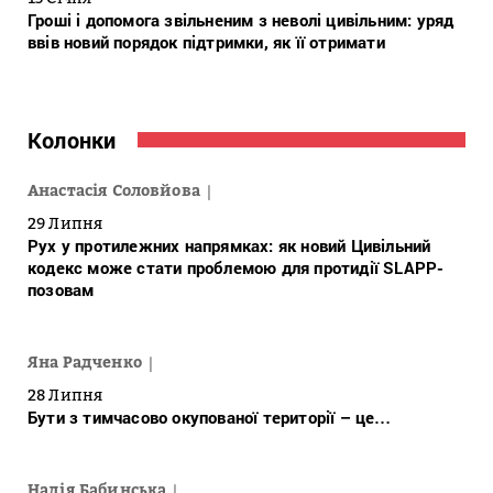
Гроші і допомога звільненим з неволі цивільним: уряд
ввів новий порядок підтримки, як її отримати
Колонки
Анастасія Соловйова
29 Липня
Рух у протилежних напрямках: як новий Цивільний
кодекс може стати проблемою для протидії SLAPP-
позовам
Яна Радченко
28 Липня
Бути з тимчасово окупованої території – це…
Надія Бабинська