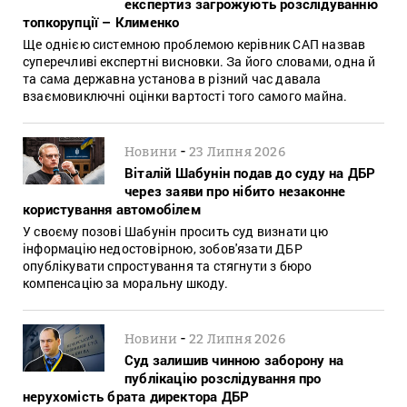
експертиз загрожують розслідуванню
топкорупції – Клименко
Ще однією системною проблемою керівник САП назвав
суперечливі експертні висновки. За його словами, одна й
та сама державна установа в різний час давала
взаємовиключні оцінки вартості того самого майна.
-
Новини
23 Липня 2026
Віталій Шабунін подав до суду на ДБР
через заяви про нібито незаконне
користування автомобілем
У своєму позові Шабунін просить суд визнати цю
інформацію недостовірною, зобов'язати ДБР
опублікувати спростування та стягнути з бюро
компенсацію за моральну шкоду.
-
Новини
22 Липня 2026
Суд залишив чинною заборону на
публікацію розслідування про
нерухомість брата директора ДБР