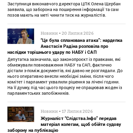
Заступниця виконавчого директора ЦПК Олена Щербан
заявила, що заборона на поширення інформації та сам
позов мають на меті чинити тиск на журналістів.
-
Новини
20 Липня 2026
“Це була спланована атака”: нардепка
Анастасія Радіна розповіла про
наслідки торішнього удару по НАБУ і САП
Депутатка зазначила, що законопроєкт із правками, які
обмежували повноваження НАБУ та САП, фактично
дістали з-поміж документів, які давно не розглядали. До
нього оперативно внесли необхідні зміни, після чого
комітет і парламент ухвалили рішення за лічені години.
На її думку, під час цього процесу не спрацював жоден із
парламентських запобіжників.
-
Новини
17 Липня 2026
Журналіст “Слідства.Інфо” передав
матеріал колегам, щоб обійти судову
заборону на публікацію