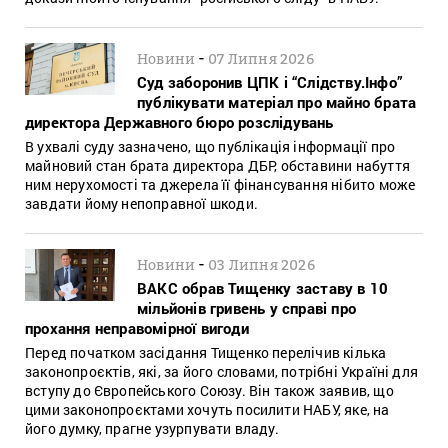
-
Новини
07 Липня 2026
Суд заборонив ЦПК і “Слідству.Інфо”
публікувати матеріал про майно брата
директора Державного бюро розслідувань
В ухвалі суду зазначено, що публікація інформації про
майновий стан брата директора ДБР, обставини набуття
ним нерухомості та джерела її фінансування нібито може
завдати йому непоправної шкоди.
-
Новини
03 Липня 2026
ВАКС обрав Тищенку заставу в 10
мільйонів гривень у справі про
прохання неправомірної вигоди
Перед початком засідання Тищенко перелічив кілька
законопроєктів, які, за його словами, потрібні Україні для
вступу до Європейського Союзу. Він також заявив, що
цими законопроєктами хочуть посилити НАБУ, яке, на
його думку, прагне узурпувати владу.