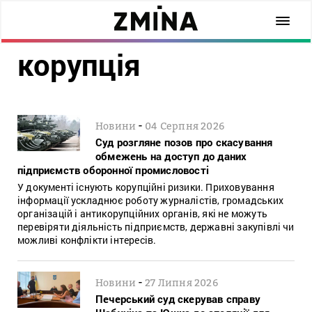
корупція
-
Новини
04 Серпня 2026
Суд розгляне позов про скасування
обмежень на доступ до даних
підприємств оборонної промисловості
У документі існують корупційні ризики. Приховування
інформації ускладнює роботу журналістів, громадських
організацій і антикорупційних органів, які не можуть
перевіряти діяльність підприємств, державні закупівлі чи
можливі конфлікти інтересів.
-
Новини
27 Липня 2026
Печерський суд скерував справу