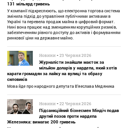
131 мільярд гривень
У компанії підкреслюють, що електронна торгова система
змінила підхід до управління публічними активами в
Україні та перевела продаж майна в цифровий формат.
Нині вона працює над зменшенням корупційних ризиків,
забезпеченням рівного доступу до активів і формуванням
ринкової ціни на державне майно.
-
Новини
23 Червня 2026
Журналісти знайшли маєток за
мільйон доларів у нардепа, який хотів
карати громадян за лайку на вулиці та образу
силовиків
Мова йде про народного депутата В'яеслава Медяника
-
Новини
22 Червня 2026
Підсанкційний бізнесмен Міндіч подав
другий позов проти нардепа
Железняка: вимагає 200 гривень