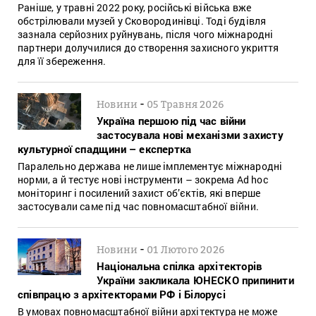
Раніше, у травні 2022 року, російські війська вже
обстрілювали музей у Сковородинівці. Тоді будівля
зазнала серйозних руйнувань, після чого міжнародні
партнери долучилися до створення захисного укриття
для її збереження.
-
Новини
05 Травня 2026
Україна першою під час війни
застосувала нові механізми захисту
культурної спадщини – експертка
Паралельно держава не лише імплементує міжнародні
норми, а й тестує нові інструменти – зокрема Ad hoc
моніторинг і посилений захист об’єктів, які вперше
застосували саме під час повномасштабної війни.
-
Новини
01 Лютого 2026
Національна спілка архітекторів
України закликала ЮНЕСКО припинити
співпрацю з архітекторами РФ і Білорусі
В умовах повномасштабної війни архітектура не може