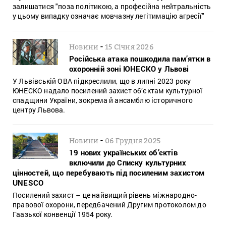
залишатися "поза політикою, а професійна нейтральність
у цьому випадку означає мовчазну легітимацію агресії"
-
Новини
15 Січня 2026
Російська атака пошкодила пам’ятки в
охоронній зоні ЮНЕСКО у Львові
У Львівській ОВА підкреслили, що в липні 2023 року
ЮНЕСКО надало посилений захист об’єктам культурної
спадщини України, зокрема й ансамблю історичного
центру Львова.
-
Новини
06 Грудня 2025
19 нових українських об’єктів
включили до Списку культурних
цінностей, що перебувають під посиленим захистом
UNESCO
Посилений захист – це найвищий рівень міжнародно-
правової охорони, передбачений Другим протоколом до
Гаазької конвенції 1954 року.