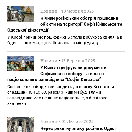
-
Новини
10 Червня 2025
Нічний російський обстріл пошкодив
об’єкти на території Софії Київської та
Одеської кіностудії
У Києві причиною пошкоджень стала вибухова хвиля, а в
Одесі – пожежа, що зайнялась на місці удару
-
Новини
13 Березня 2025
У Києві оцифрували документи
Софійського собору та всього
національного заповідника “Софія Київська”
Софійський собор, який входить до списку Всесвітньої
спадщини ЮНЕСКО, разом з іншими будівлями
заповідника має не лише національне, а й світове
значення.
-
Новини
01 Лютого 2025
Через ракетну атаку росіян в Одесі