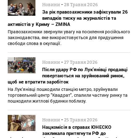
-
Новини
28 Травня 2026
За рік правозахисники зафіксували 26
випадків тиску на журналістів та
активістів у Криму – ZMINA
Правозахисники звернули увагу на посилення російського
законодавства, яке використовується для придушення
свободи слова в окупації.
-
Новини
27 Травня 2026
Після удару РФ по Лук’янівці продавці
повертаються на зруйнований ринок,
щоб не втратити заробіток
На Лук’янівці пошкодили станцію метро, зруйнували
торговельний центр "Квадрат", спалили частину ринку та
пошкодили житлові будинки поблизу.
-
Новини
25 Травня 2026
Нацкомісія в справах ЮНЕСКО
закликала притягнути РФ до