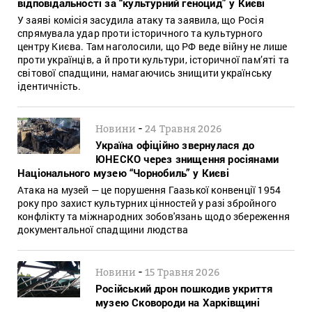
відповідальності за “культурний геноцид” у Києві
У заяві комісія засудила атаку та заявила, що Росія
спрямувала удар проти історичного та культурного
центру Києва. Там наголосили, що РФ веде війну не лише
проти українців, а й проти культури, історичної пам’яті та
світової спадщини, намагаючись знищити українську
ідентичність.
-
Новини
24 Травня 2026
Україна офіційно звернулася до
ЮНЕСКО через знищення росіянами
Національного музею “Чорнобиль” у Києві
Атака на музей — це порушення Гаазької конвенції 1954
року про захист культурних цінностей у разі збройного
конфлікту та міжнародних зобов'язань щодо збереження
документальної спадщини людства
-
Новини
15 Травня 2026
Російський дрон пошкодив укриття
музею Сковороди на Харківщині