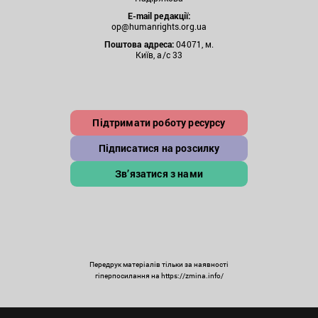
E-mail редакції:
op@humanrights.org.ua
Поштова
адреса:
04071, м.
Київ, а/с 33
Підтримати роботу ресурсу
Підписатися на розсилку
Зв’язатися з нами
Передрук матеріалів тільки за наявності
гіперпосилання на https://zmina.info/