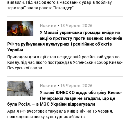
виявили. Під час одного з масованих ударів поблизу
території впала ракета "Іскандер".
-
Новини
18 Червня 2026
У Малазі українська громада вийде на
акцію протесту проти воєнних злочинів
РФ та руйнування культурних і релігійних об’єктів
України
Приводом для акції став нещодавній російський удар по
Києву, під час якого постраждав Успенський собор Києво-
Печерської лаври.
-
Новини
16 Червня 2026
У заяві ЮНЕСКО щодо обстрілу Києво-
Печерської лаври не згадали, що це
була Росія, – в МЗС України відреагували
Армія РФ вчергове атакувала Київ в ніч на 15 червня,
пошкодивши низку культурних об’єктів