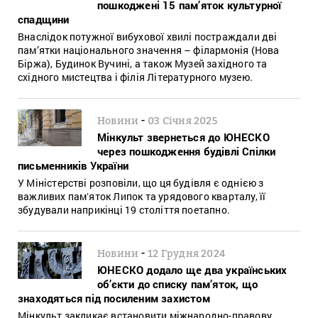
пошкоджені 15 пам’яток культурної
спадщини
Внаслідок потужної вибухової хвилі постраждали дві
пам’ятки національного значення – філармонія (Нова
Біржа), Будинок Вучині, а також Музей західного та
східного мистецтва і філія Літературного музею.
-
Новини
03 Січня 2025
Мінкульт звернеться до ЮНЕСКО
через пошкодження будівлі Спілки
письменників України
У Міністерстві розповіли, що ця будівля є однією з
важливих памʼяток Липок та урядового кварталу, її
збудували наприкінці 19 століття поетапно.
-
Новини
12 Грудня 2024
ЮНЕСКО додало ще два українських
об’єкти до списку пам’яток, що
знаходяться під посиленим захистом
Мінкульт закликає встановити міжнародно-правову