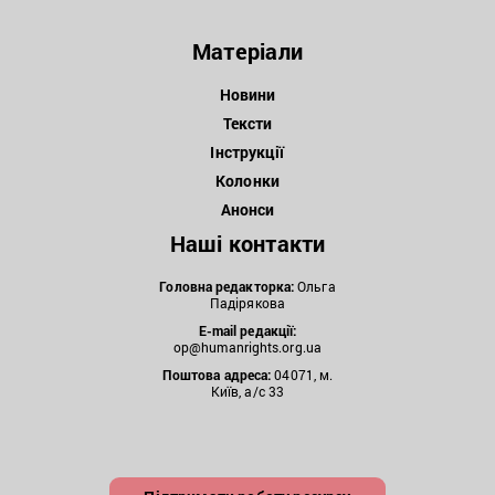
Матеріали
Новини
Тексти
Інструкції
Колонки
Анонси
Наші контакти
Головна редакторка:
Ольга
Падірякова
E-mail редакції:
op@humanrights.org.ua
Поштова
адреса:
04071, м.
Київ, а/с 33