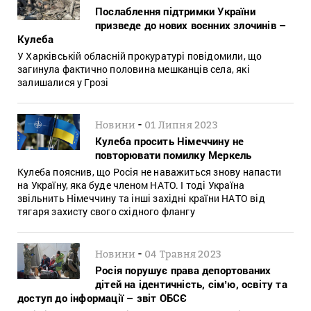
Послаблення підтримки України
призведе до нових воєнних злочинів –
Кулеба
У Харківській обласній прокуратурі повідомили, що
загинула фактично половина мешканців села, які
залишалися у Грозі
-
Новини
01 Липня 2023
Кулеба просить Німеччину не
повторювати помилку Меркель
Кулеба пояснив, що Росія не наважиться знову напасти
на Україну, яка буде членом НАТО. І тоді Україна
звільнить Німеччину та інші західні країни НАТО від
тягаря захисту свого східного флангу
-
Новини
04 Травня 2023
Росія порушує права депортованих
дітей на ідентичність, сімʼю, освіту та
доступ до інформації – звіт ОБСЄ