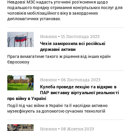
Невдовзі МЗС надасть уточнені розʼяснення щодо
подальшого порядку отримання консульських послуг для
чоловіків мобілізаційного віку в закордонних
дипломатичних установах.
-
Новини
15 Листопада 2023
Чехія заморозила всі російські
державні активи
Прага вимагатиме такого ж рішення від інших країн
Євросоюзу
-
Новини
06 Листопада 2023
Кулеба проведе лекцію та відкриє в
ПАР виставку віртуальної реальності
про війну в Україні
Події під час війни в Україні та її наслідки активно
музеєфікують за допомогою сучасних технологій
-
Новини
08 Жовтня 2023