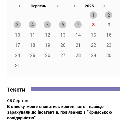
1
2
3
4
5
6
7
8
9
10
11
12
13
14
15
16
17
18
19
20
21
22
23
24
25
26
27
28
29
30
31
Тексти
06 Серпня
В списку може опинитись кожен: кого і навіщо
зарахували до іноагентів, пов’язаних з “Кримською
солідарністю”