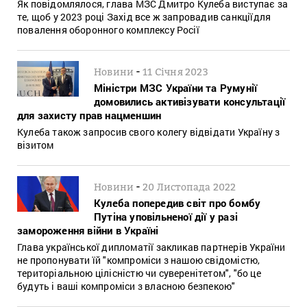
Як повідомлялося, глава МЗС Дмитро Кулеба виступає за
те, щоб у 2023 році Захід все ж запровадив санкціїдля
повалення оборонного комплексу Росії
-
Новини
11 Січня 2023
Міністри МЗС України та Румунії
домовились активізувати консультації
для захисту прав нацменшин
Кулеба також запросив свого колегу відвідати Україну з
візитом
-
Новини
20 Листопада 2022
Кулеба попередив світ про бомбу
Путіна уповільненої дії у разі
замороження війни в Україні
Глава української дипломатії закликав партнерів України
не пропонувати їй "компроміси з нашою свідомістю,
територіальною цілісністю чи суверенітетом", "бо це
будуть і ваші компроміси з власною безпекою"