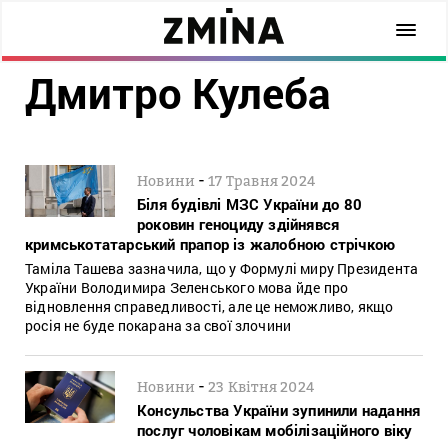
Дмитро Кулеба
-
Новини
17 Травня 2024
Біля будівлі МЗС України до 80
роковин геноциду здійнявся
кримськотатарський прапор із жалобною стрічкою
Таміла Ташева зазначила, що у Формулі миру Президента
України Володимира Зеленського мова йде про
відновлення справедливості, але це неможливо, якщо
росія не буде покарана за свої злочини
-
Новини
23 Квітня 2024
Консульства України зупинили надання
послуг чоловікам мобілізаційного віку