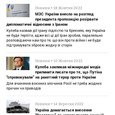
-
Новини
18 Жовтня 2022
МЗС України внесло на розгляд
президента пропозицію розірвати
дипломатичні відносини з Іраном
Кулеба назвав дії Ірану підлістю та брехнею, яку Україна
не буде терпіти, адже всі ці дії Іран зробив, паралельно
розповідаючи нам про те, що він проти війни і не буде
підтримувати зброєю жодну зі сторін
-
Новини
10 Жовтня 2022
Кулеба закликав міжнародні медіа
припинити писати про те, що Путіна
“спровокували” на ракетний терор проти України
Для вчинення воєнних злочинів Росії не треба жодних
причин чи приводів
-
Новини
14 Вересня 2022
Україна домагається внесення
“Росатому” до нового пакета санкцій