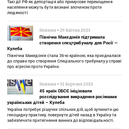
Такі дії РФ як депортація або примусове переміщення
населення можуть бути визнані злочином проти
людяності
-
Новини
29 Квітня 2023
Північна Македонія підтримала
створення спецтрибуналу для Росії —
Кулеба
Північна Македонія стала 36-ю країною, яка приєдналася
до справи про створення Спеціального трибуналу у справі
про агресію проти України.
-
Новини
31 Березня 2023
45 країн ОБСЄ ініціювали
розслідування викрадення росіянами
українських дітей – Кулеба
Україна потребує рішучих спільних дій, щоб зупинити цю
геноцидну практику, повернути дітей назад в Україну та
забезпечити притягнення винних до відповідальності.