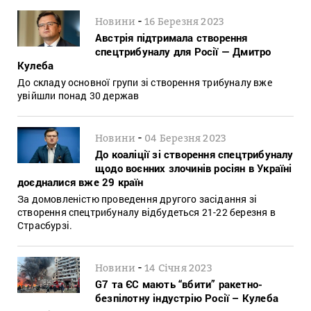
-
Новини
16 Березня 2023
Австрія підтримала створення
спецтрибуналу для Росії — Дмитро
Кулеба
До складу основної групи зі створення трибуналу вже
увійшли понад 30 держав
-
Новини
04 Березня 2023
До коаліції зі створення спецтрибуналу
щодо воєнних злочинів росіян в Україні
доєдналися вже 29 країн
За домовленістю проведення другого засідання зі
створення спецтрибуналу відбудеться 21-22 березня в
Страсбурзі.
-
Новини
14 Січня 2023
G7 та ЄС мають “вбити” ракетно-
безпілотну індустрію Росії – Кулеба