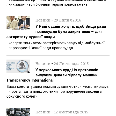
яких закінчився 5-річний термін повноважень
-
Новини
29 Липня 2016
У Раді суддів хочуть, щоб Вища рада
правосуддя була закритішою – для
авторитету судової влади
Експерти тим часом застерігають владу від майбутньої
непрозорості Вищої ради правосуддя
-
Новини
24 Листопада 2015
У черкаського судді із протоколів
вилучили докази підпалу машини –
Transparency International
Вища конституційна комісія суддів чотири місяці вирішує,
чи розглядати повідомлення про порушення законів з
боку свого колеги
-
Новини
12 Листопада 2015