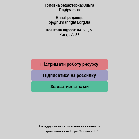
Головна редакторка:
Ольга
Падірякова
E-mail редакції:
op@humanrights.org.ua
Поштова
адреса:
04071, м.
Київ, а/с 33
Підтримати роботу ресурсу
Підписатися на розсилку
Зв’язатися з нами
Передрук матеріалів тільки за наявності
гіперпосилання на https://zmina.info/