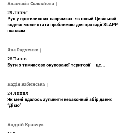
Анастасія Соловйова
29 Липня
Рух у протилежних напрямках: як новий Цивільний
кодекс може стати проблемою для протидії SLAPP-
позовам
Яна Радченко
28 Липня
Бути з тимчасово окупованої території – це…
Надія Бабинська
24 Липня
Як мені вдалось зупинити незаконний збір даних
“Дією”
Андрій Кравчук