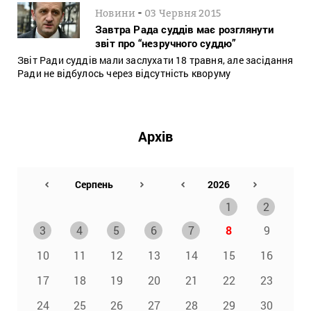
-
Новини
03 Червня 2015
Завтра Рада суддів має розглянути
звіт про “незручного суддю”
Звіт Ради суддів мали заслухати 18 травня, але засідання
Ради не відбулось через відсутність кворуму
Архів
1
2
3
4
5
6
7
8
9
10
11
12
13
14
15
16
17
18
19
20
21
22
23
24
25
26
27
28
29
30