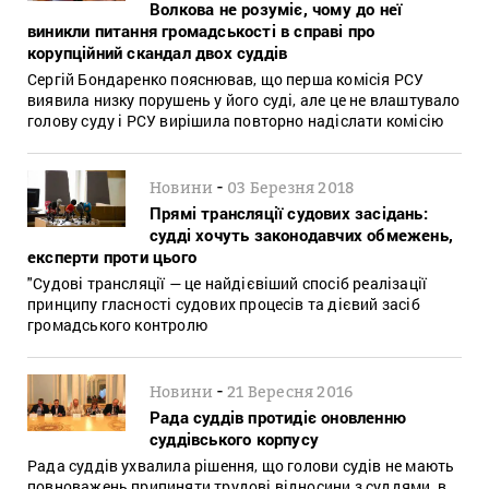
Волкова не розуміє, чому до неї
виникли питання громадськості в справі про
корупційний скандал двох суддів
Сергій Бондаренко пояснював, що перша комісія РСУ
виявила низку порушень у його суді, але це не влаштувало
голову суду і РСУ вирішила повторно надіслати комісію
-
Новини
03 Березня 2018
Прямі трансляції судових засідань:
судді хочуть законодавчих обмежень,
експерти проти цього
"Судові трансляції — це найдієвіший спосіб реалізації
принципу гласності судових процесів та дієвий засіб
громадського контролю
-
Новини
21 Вересня 2016
Рада суддів протидіє оновленню
суддівського корпусу
Рада суддів ухвалила рішення, що голови судів не мають
повноважень припиняти трудові відносини з суддями, в