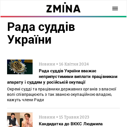
Рада суддів
України
-
Новини
16 Квітня 2024
Рада суддів України вважає
неприпустимими виплати працівникам
апарату і суддям у російській окупації
Окремі судді та працівники державних органів з власної
волі співпрацюють з так званою окупаційною владою,
кажуть члени Ради
-
Новини
15 Травня 2023
Кандидатка до ВККС Людмила