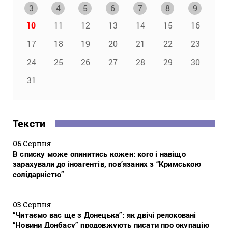
3
4
5
6
7
8
9
10
11
12
13
14
15
16
17
18
19
20
21
22
23
24
25
26
27
28
29
30
31
Тексти
06 Серпня
В списку може опинитись кожен: кого і навіщо
зарахували до іноагентів, пов’язаних з “Кримською
солідарністю”
03 Серпня
“Читаємо вас ще з Донецька”: як двічі релоковані
“Новини Донбасу” продовжують писати про окупацію