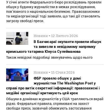
У січні агенти Федерального бюро розслідувань провели
обшук у будинку журналістки в межах розслідування,
пов’язаного з національною безпекою. Правозахисники
та медіаорганізації тоді заявили, що такі дії становлять
загрозу свободі преси.
-
Новини
12 Лютого 2026
В Бахчисараї окупанти провели обшук
та вивезли в невідомому напрямку
кримського татарина Юнуса Сулейманова
Також невідомі подробиці звинувачень щодо нього
-
Новини
15 Січня 2026
ФБР провело обшук у домі
журналістки The Washington Post у
справі про витік секретної інформації: правозахисні і
медійні організації критикують цей крок
Обшуки в домівках журналістів у США трапляються вкрай
рідко. Федеральні правила, спрямовані на захист
свободи преси, зазвичай обмежують застосування