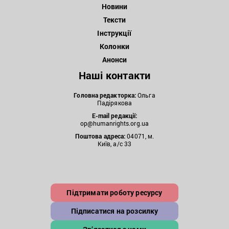
Новини
Тексти
Інструкції
Колонки
Анонси
Наші контакти
Головна редакторка:
Ольга
Падірякова
E-mail редакції:
op@humanrights.org.ua
Поштова
адреса:
04071, м.
Київ, а/с 33
Підтримати роботу ресурсу
Підписатися на розсилку