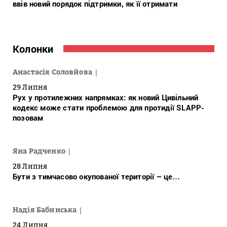
ввів новий порядок підтримки, як її отримати
Колонки
Анастасія Соловйова
29 Липня
Рух у протилежних напрямках: як новий Цивільний
кодекс може стати проблемою для протидії SLAPP-
позовам
Яна Радченко
28 Липня
Бути з тимчасово окупованої території – це…
Надія Бабинська
24 Липня