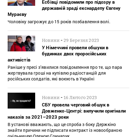
Есбівці повідомили про підозру в
державній зраді екснардепу Євгену
Мураєву
Чоловіку загрожує до 15 років позбавлення волі.
-
Новини
29 Березня 2023
У Німеччині провели обшуки в
будинках двох проросійських
активістів
Раніше у пресі з’явилися повідомлення про те, що пара
жертвувала гроші на купівлю радіостанцій для
російських солдатів, які воюють в Україні
-
Новини
16 Лютого 2023
СБУ провела черговий обшук в
Довженко-Центрі: вилучили оригінали
наказів за 2021–2023 роки
В установі вважають, що це спроба з боку Держкіно
знайти причини не підписати контракт із новообраною
очільницею Оленою Гончарук