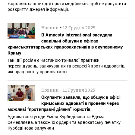
жорстких слідчих дій проти медійників, щоб не допустити
розкриття джерел інформації.
-
Новини
12 Грудня 2025
В Amnesty International засудили
свавільні обшуки в офісах
кримськотатарських правозахисників в окупованому
Криму
Такі дії росіян є частиною тривалої практики
переслідувань, залякування та репресій проти адвокатів,
які працюють у правозахисті
-
Новини
11 Грудня 2025
Окупанти заявили, що обшук в офісі
кримських адвокатів провели через
можливі “протиправні діяння” юристів
Адвокатські угоди Еміля Курбедінова та Едема
Семедляєва, а також їх ордери та адвокатську печатку
Курбедінова вилучили