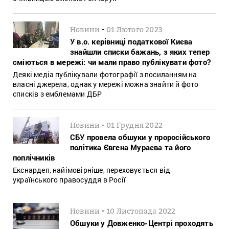
-
Новини
01 Лютого 2023
У в.о. керівниці податкової Києва
знайшли списки бажань, з яких тепер
сміються в мережі: чи мали право публікувати фото?
Деякі медіа публікували фотографії з посиланням на
власні джерела, однак у мережі можна знайти й фото
списків з емблемами ДБР
-
Новини
01 Грудня 2022
СБУ провела обшуки у проросійського
політика Євгена Мураєва та його
поплічників
Екснардеп, найімовірніше, переховується від
українського правосуддя в Росії
-
Новини
10 Листопада 2022
Обшуки у Довженко-Центрі проходять