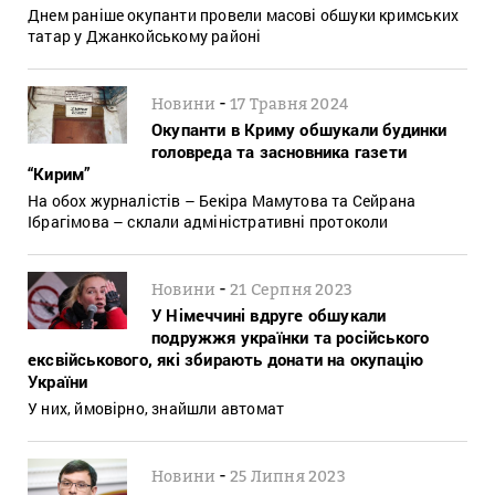
Днем раніше окупанти провели масові обшуки кримських
татар у Джанкойському районі
-
Новини
17 Травня 2024
Окупанти в Криму обшукали будинки
головреда та засновника газети
“Кирим”
На обох журналістів – Бекіра Мамутова та Сейрана
Ібрагімова – склали адміністративні протоколи
-
Новини
21 Серпня 2023
У Німеччині вдруге обшукали
подружжя українки та російського
ексвійськового, які збирають донати на окупацію
України
У них, ймовірно, знайшли автомат
-
Новини
25 Липня 2023