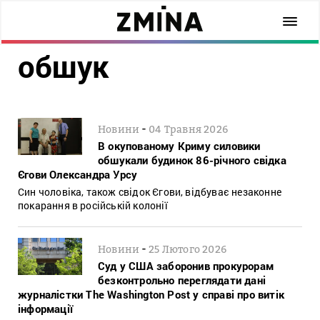
обшук
-
Новини
04 Травня 2026
В окупованому Криму силовики
обшукали будинок 86-річного свідка
Єгови Олександра Урсу
Син чоловіка, також свідок Єгови, відбуває незаконне
покарання в російській колонії
-
Новини
25 Лютого 2026
Суд у США заборонив прокурорам
безконтрольно переглядати дані
журналістки The Washington Post у справі про витік
інформації