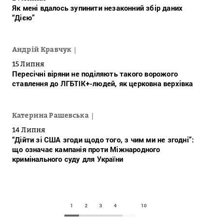
Як мені вдалось зупинити незаконний збір даних
“Дією”
Андрій Кравчук
15 Липня
Пересічні віряни не поділяють такого ворожого
ставлення до ЛГБТІК+-людей, як церковна верхівка
Катерина Рашевська
14 Липня
“Дійти зі США згоди щодо того, з чим ми не згодні”:
що означає кампанія проти Міжнародного
кримінального суду для України
1
2
3
4
10