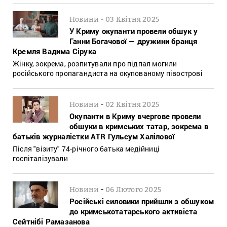
-
Новини
03 Квітня 2025
У Криму окупанти провели обшук у
Ганни Богачової — дружини бранця
Кремля Вадима Сірука
Жінку, зокрема, розпитували про підпал могили
російського пропагандиста на окупованому півострові
-
Новини
02 Квітня 2025
Окупанти в Криму вчергове провели
обшуки в кримських татар, зокрема в
батьків журналістки ATR Гульсум Халілової
Після "візиту" 74-річного батька медійниці
госпіталізували
-
Новини
06 Лютого 2025
Російські силовики прийшли з обшуком
до кримськотатарського активіста
Сейтнібі Рамазанова